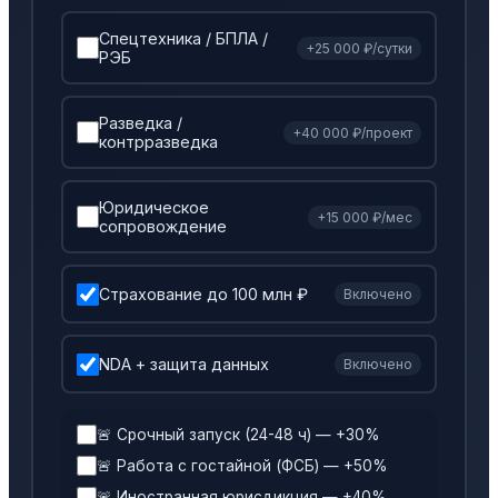
Спецтехника / БПЛА /
+25 000 ₽/сутки
РЭБ
Разведка /
+40 000 ₽/проект
контрразведка
Юридическое
+15 000 ₽/мес
сопровождение
Страхование до 100 млн ₽
Включено
NDA + защита данных
Включено
🚨 Срочный запуск (24-48 ч) — +30%
🚨 Работа с гостайной (ФСБ) — +50%
🚨 Иностранная юрисдикция — +40%