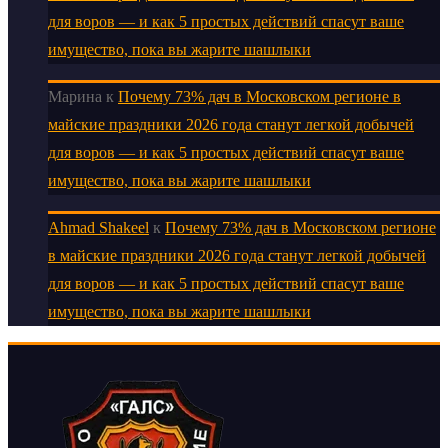
для воров — и как 5 простых действий спасут ваше
имущество, пока вы жарите шашлыки
Марина
к
Почему 73% дач в Московском регионе в
майские праздники 2026 года станут легкой добычей
для воров — и как 5 простых действий спасут ваше
имущество, пока вы жарите шашлыки
Ahmad Shakeel
к
Почему 73% дач в Московском регионе
в майские праздники 2026 года станут легкой добычей
для воров — и как 5 простых действий спасут ваше
имущество, пока вы жарите шашлыки