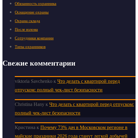
Обязанность охранника
Оснащение охраны
Охрана склада
После взлома
Сотрудники компании
Типы охранников
Свежие комментарии
viktoria Savchenko
к
Что делать с квартирой перед
отпуском: полный чек-лист безопасности
Christina Hany
к
Что делать с квартирой перед отпуском:
полный чек-лист безопасности
Кристина
к
Почему 73% дач в Московском регионе в
майские праздники 2026 года станут легкой добычей