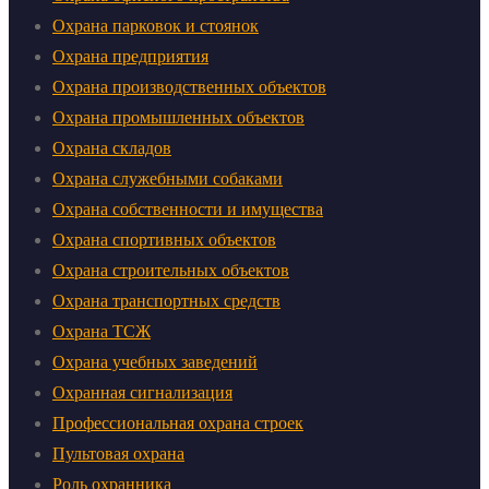
Охрана парковок и стоянок
Охрана предприятия
Охрана производственных объектов
Охрана промышленных объектов
Охрана складов
Охрана служебными собаками
Охрана собственности и имущества
Охрана спортивных объектов
Охрана строительных объектов
Охрана транспортных средств
Охрана ТСЖ
Охрана учебных заведений
Охранная сигнализация
Профессиональная охрана строек
Пультовая охрана
Роль охранника