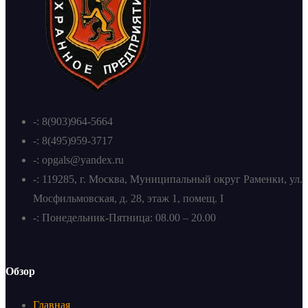
-: 8(903)964-5664
-: 8(495)959-3717
-: opgals@yandex.ru
-: 119285, г. Москва, Муниципальный округ Раменки, ул.
Мосфильмовская, д. 28, этаж 1, помещ. I
-: Понедельник-Пятница: 08.00 – 20.00
Обзор
Главная