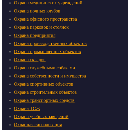
Охрана медицинских учреждений
Охрана ночных клубов
Охрана офисного пространства
Охрана парковок и стоянок
Охрана предприятия
Охрана производственных объектов
Охрана промышленных объектов
Охрана складов
Охрана служебными собаками
Охрана собственности и имущества
Охрана спортивных объектов
Охрана строительных объектов
Охрана транспортных средств
Охрана ТСЖ
Охрана учебных заведений
Охранная сигнализация