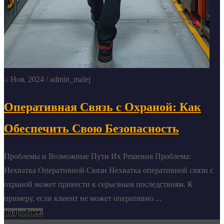
-: Ноя, 2024
/ admin_malej
Оперативная Связь с Охраной: Как
Обеспечить Свою Безопасность
Проблемы и Возможные Пути Их Решения Проблема:
Нехватка Оперативной Связи Нехватка оперативной связи с
охраной может привести к серьезным последствиям. К
примеру, если клиент не может оперативно ...
подробнее: