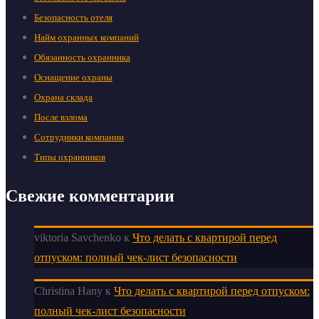
Безопасность отеля
Найм охранных компаний
Обязанность охранника
Оснащение охраны
Охрана склада
После взлома
Сотрудники компании
Типы охранников
Свежие комментарии
viktoria Savchenko
к
Что делать с квартирой перед
отпуском: полный чек-лист безопасности
Christina Hany
к
Что делать с квартирой перед отпуском:
полный чек-лист безопасности