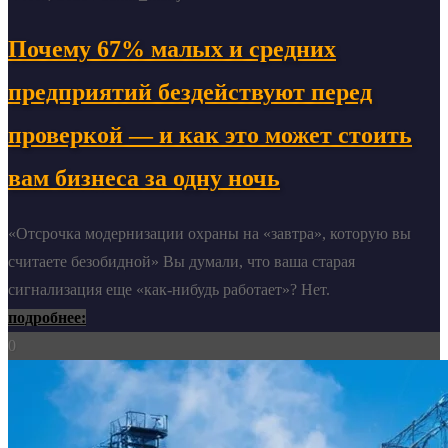
Почему 67% малых и средних
предприятий бездействуют перед
проверкой — и как это может стоить
вам бизнеса за одну ночь
«Отсрочка модернизации охраны на «завтра», которую вы
считаете безобидной» Вы думали, что ваша старая
сигнализация еще «как-нибудь работает»? Нет.
подробнее:
0