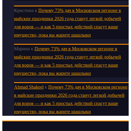
Кристина
к
Почему 73% дач в Московском регионе в
майские праздники 2026 года станут легкой добычей
для воров — и как 5 простых действий спасут ваше
имущество, пока вы жарите шашлыки
Марина
к
Почему 73% дач в Московском регионе в
майские праздники 2026 года станут легкой добычей
для воров — и как 5 простых действий спасут ваше
имущество, пока вы жарите шашлыки
Ahmad Shakeel
к
Почему 73% дач в Московском регионе
в майские праздники 2026 года станут легкой добычей
для воров — и как 5 простых действий спасут ваше
имущество, пока вы жарите шашлыки