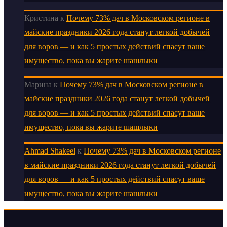
Кристина
к
Почему 73% дач в Московском регионе в
майские праздники 2026 года станут легкой добычей
для воров — и как 5 простых действий спасут ваше
имущество, пока вы жарите шашлыки
Марина
к
Почему 73% дач в Московском регионе в
майские праздники 2026 года станут легкой добычей
для воров — и как 5 простых действий спасут ваше
имущество, пока вы жарите шашлыки
Ahmad Shakeel
к
Почему 73% дач в Московском регионе
в майские праздники 2026 года станут легкой добычей
для воров — и как 5 простых действий спасут ваше
имущество, пока вы жарите шашлыки