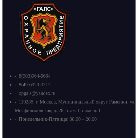
-: 8(903)964-5664
-: 8(495)959-3717
-: opgals@yandex.ru
-: 119285, г. Москва, Муниципальный округ Раменки, ул.
Мосфильмовская, д. 28, этаж 1, помещ. I
-: Понедельник-Пятница: 08.00 – 20.00