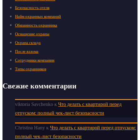
Безопасность отеля
Найм охранных компаний
Обязанность охранника
Оснащение охраны
Охрана склада
После взлома
Сотрудники компании
Типы охранников
Свежие комментарии
viktoria Savchenko
к
Что делать с квартирой перед
отпуском: полный чек-лист безопасности
Christina Hany
к
Что делать с квартирой перед отпуском:
полный чек-лист безопасности