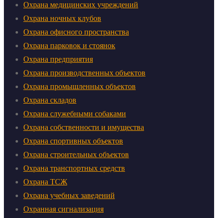
Охрана медицинских учреждений
Охрана ночных клубов
Охрана офисного пространства
Охрана парковок и стоянок
Охрана предприятия
Охрана производственных объектов
Охрана промышленных объектов
Охрана складов
Охрана служебными собаками
Охрана собственности и имущества
Охрана спортивных объектов
Охрана строительных объектов
Охрана транспортных средств
Охрана ТСЖ
Охрана учебных заведений
Охранная сигнализация