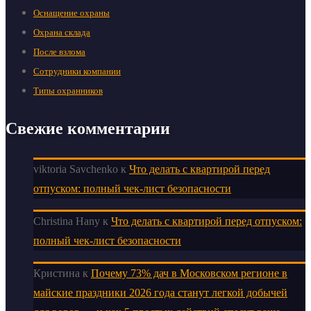
Оснащение охраны
Охрана склада
После взлома
Сотрудники компании
Типы охранников
Свежие комментарии
viktoria Savchenko
к
Что делать с квартирой перед
отпуском: полный чек-лист безопасности
Christina Hany
к
Что делать с квартирой перед отпуском:
полный чек-лист безопасности
Кристина
к
Почему 73% дач в Московском регионе в
майские праздники 2026 года станут легкой добычей