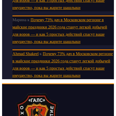
для воров — и как 5 простых действий спасут ваше
имущество, пока вы жарите шашлыки
Марина
к
Почему 73% дач в Московском регионе в
майские праздники 2026 года станут легкой добычей
для воров — и как 5 простых действий спасут ваше
имущество, пока вы жарите шашлыки
Ahmad Shakeel
к
Почему 73% дач в Московском регионе
в майские праздники 2026 года станут легкой добычей
для воров — и как 5 простых действий спасут ваше
имущество, пока вы жарите шашлыки