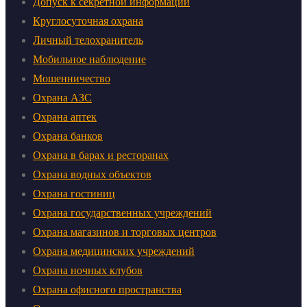
Допуск к секретной информации
Круглосуточная охрана
Личный телохранитель
Мобильное наблюдение
Мошенничество
Охрана АЗС
Охрана аптек
Охрана банков
Охрана в барах и ресторанах
Охрана водных объектов
Охрана гостиниц
Охрана государственных учреждений
Охрана магазинов и торговых центров
Охрана медицинских учреждений
Охрана ночных клубов
Охрана офисного пространства