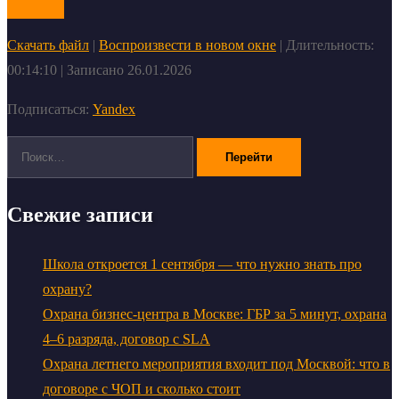
Скачать файл
|
Воспроизвести в новом окне
|
Длительность:
00:14:10
|
Записано 26.01.2026
Подписаться:
Yandex
Поиск:
Свежие записи
Школа откроется 1 сентября — что нужно знать про
охрану?
Охрана бизнес-центра в Москве: ГБР за 5 минут, охрана
4–6 разряда, договор с SLA
Охрана летнего мероприятия входит под Москвой: что в
договоре с ЧОП и сколько стоит