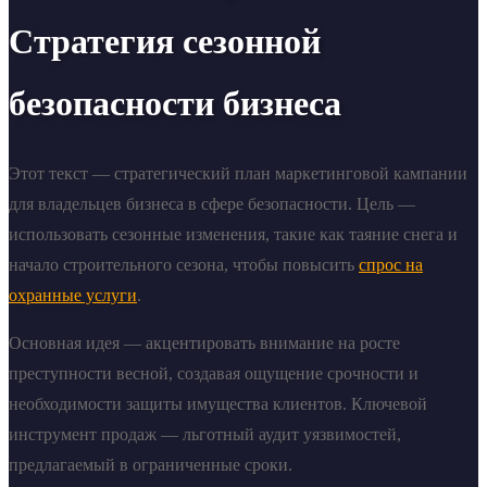
Стратегия сезонной
безопасности бизнеса
Этот текст — стратегический план маркетинговой кампании
для владельцев бизнеса в сфере безопасности. Цель —
использовать сезонные изменения, такие как таяние снега и
начало строительного сезона, чтобы повысить
спрос на
охранные услуги
.
Основная идея — акцентировать внимание на росте
преступности весной, создавая ощущение срочности и
необходимости защиты имущества клиентов. Ключевой
инструмент продаж — льготный аудит уязвимостей,
предлагаемый в ограниченные сроки.