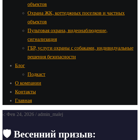
объектов
Охрана ЖК, коттеджных поселков и частных
объектов
Пультовая охрана, видеонаблюдение,
сигнализация
ГБР, услуги охраны с собаками, индивидуальные
решения безопасности
Блог
Подкаст
О компании
Контакты
Главная
-: Фев 24, 2026 / admin_malej
🛡️ Весенний призыв: