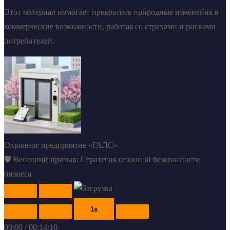
Этот материал помогает превратить природные изменения в
коммерческие возможности, работая со страхами и рисками
потребителей.
Охранное предприятие «ГАЛС»
🛡️ Весенний призыв: Стратегия сезонной безопасности
бизнеса
Play
Pause
Episode
Episode
1x
00:00
/
00:14:10