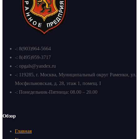
-: 8(903)964-5664
-: 8(495)959-3717
-: opgals@yandex.ru
-: 119285, г. Москва, Муниципальный округ Раменки, ул.
Мосфильмовская, д. 28, этаж 1, помещ. I
-: Понедельник-Пятница: 08.00 – 20.00
Обзор
Главная