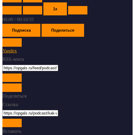
Play
Pause
Episode
Episode
1x
00:00
/
00:10:55
Подписка
Поделиться
Yandex
RSS-лента
Поделиться
Ссылка
Вставить