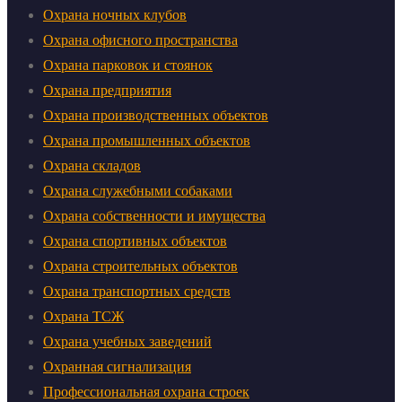
Охрана ночных клубов
Охрана офисного пространства
Охрана парковок и стоянок
Охрана предприятия
Охрана производственных объектов
Охрана промышленных объектов
Охрана складов
Охрана служебными собаками
Охрана собственности и имущества
Охрана спортивных объектов
Охрана строительных объектов
Охрана транспортных средств
Охрана ТСЖ
Охрана учебных заведений
Охранная сигнализация
Профессиональная охрана строек