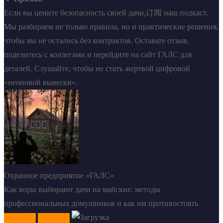
Если вы цените безопасность своей дачи,订阅 наш подкаст.
Мы разбираем не только правила, но и практические решения,
чтобы вы не остались без контрактов. Оставьте отзыв,
поделитесь с коллегами и перейдите на сайт ГАЛС для
деталей. Слушайте, чтобы не стать жертвой цифровой
«неоновой вывески».
Охранное предприятие «ГАЛС»
Как воры выбирают дачи на майские: методы
профессиональных домушников и как им противостоять