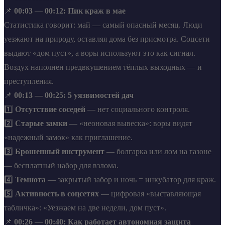
📌
00:03 — 00:12: Пик краж в мае
Статистика говорит: май — самый опасный месяц. Люди
уезжают на природу, оставляя дома без присмотра. Соцсети
выдают «дом пуст», а воры используют это как сигнал.
Воздух наполнен предвкушением тёплых выходных — и
преступления.
📌
00:13 — 00:25: 5 уязвимостей дач
1️⃣
Отсутствие соседей
— нет социального контроля.
2️⃣
Старые замки
— «неоновая вывеска»: воры видят
«надежный замок» как приглашение.
3️⃣
Брошенный инструмент
— болгарка или лом на газоне
— бесплатный набор для взлома.
4️⃣
Темнота
— закрытый забор и ночь = инкубатор для краж.
5️⃣
Активность в соцсетях
— цифровая «выставляющая
табличка»: «Уезжаем на две недели, дом пуст».
📌
00:26 — 00:40: Как работает автономная защита