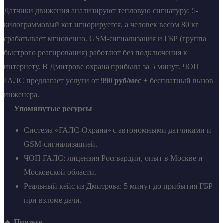
Датчики движения анализируют тепловую сигнатуру: 5-
килограммовый кот игнорируется, а человек весом 80 кг
срабатывает мгновенно. GSM-сигнализация и ГБР (группа
быстрого реагирования) работают без подключения к
интернету. В Дмитрове охрана прибыла за 5 минут. ЧОП
ГАЛС предлагает услуги от
990 руб/мес
+ бесплатный вызов
инженера.
🔹
Упомянутые ресурсы
Система «ГАЛС-Охрана» с автономными датчиками и
GSM-сигнализацией.
ЧОП ГАЛС: лицензия Росгвардии, опыт в Москве и
Московской области.
Реальный кейс из Дмитрова: 5 минут до прибытия ГБР
при взломе дачи.
🔹
Призыв