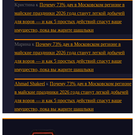
Кристина
к
Почему 73% дач в Московском регионе в
майские праздники 2026 года станут легкой добычей
для воров — и как 5 простых действий спасут ваше
имущество, пока вы жарите шашлыки
Марина
к
Почему 73% дач в Московском регионе в
майские праздники 2026 года станут легкой добычей
для воров — и как 5 простых действий спасут ваше
имущество, пока вы жарите шашлыки
Ahmad Shakeel
к
Почему 73% дач в Московском регионе
в майские праздники 2026 года станут легкой добычей
для воров — и как 5 простых действий спасут ваше
имущество, пока вы жарите шашлыки