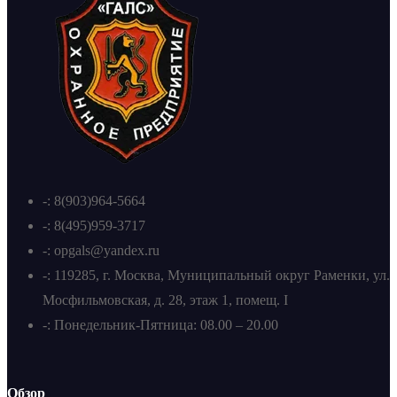
-: 8(903)964-5664
-: 8(495)959-3717
-: opgals@yandex.ru
-: 119285, г. Москва, Муниципальный округ Раменки, ул.
Мосфильмовская, д. 28, этаж 1, помещ. I
-: Понедельник-Пятница: 08.00 – 20.00
Обзор