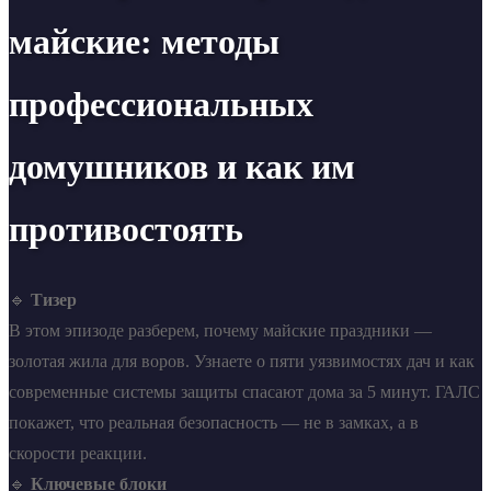
майские: методы
профессиональных
домушников и как им
противостоять
🔹
Тизер
В этом эпизоде разберем, почему майские праздники —
золотая жила для воров. Узнаете о пяти уязвимостях дач и как
современные системы защиты спасают дома за 5 минут. ГАЛС
покажет, что реальная безопасность — не в замках, а в
скорости реакции.
🔹
Ключевые блоки