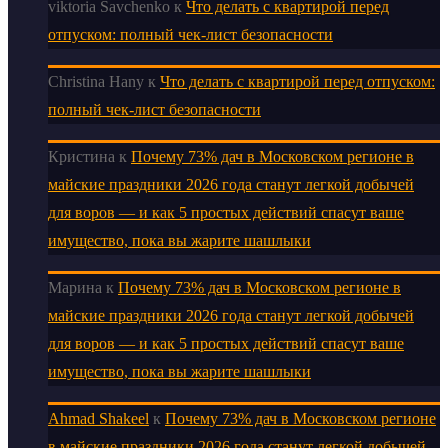
viktoria Savchenko
к
Что делать с квартирой перед
отпуском: полный чек-лист безопасности
Christina Hany
к
Что делать с квартирой перед отпуском:
полный чек-лист безопасности
Кристина
к
Почему 73% дач в Московском регионе в
майские праздники 2026 года станут легкой добычей
для воров — и как 5 простых действий спасут ваше
имущество, пока вы жарите шашлыки
Марина
к
Почему 73% дач в Московском регионе в
майские праздники 2026 года станут легкой добычей
для воров — и как 5 простых действий спасут ваше
имущество, пока вы жарите шашлыки
Ahmad Shakeel
к
Почему 73% дач в Московском регионе
в майские праздники 2026 года станут легкой добычей