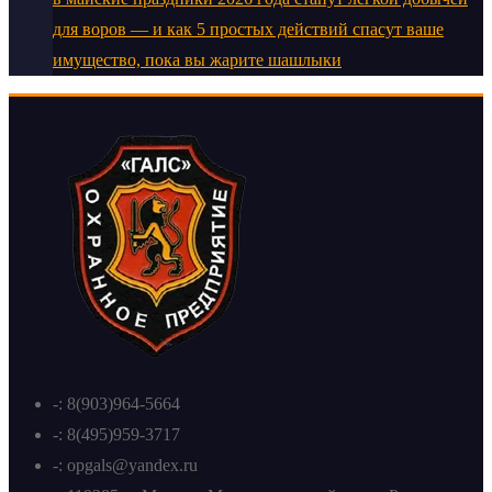
для воров — и как 5 простых действий спасут ваше
имущество, пока вы жарите шашлыки
-: 8(903)964-5664
-: 8(495)959-3717
-: opgals@yandex.ru