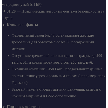
vs продвинутый (с ГБР).
📌
31:20
— Практический алгоритм монтажа безопасности за
1 день.
🔹
Ключевые факты
Федеральный закон №248 устанавливает жесткие
требования для объектов с более 50 посадочными
местами.
Отсутствие тревожной кнопки грозит штрафом до
200
тыс. руб.
, а кража проектора стоит
250 тыс. руб.
Охранная компания «Чоп Галс» предоставляет данные
по статистике угроз и реальным кейсам (например, парк
Горького).
Базовый пакет включает датчики движения, камеры с
ночным видением и GSM-оповещение.
🔹
Призыв к действию