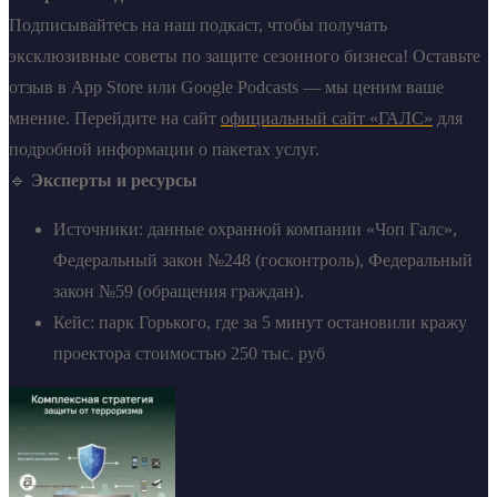
Подписывайтесь на наш подкаст, чтобы получать
эксклюзивные советы по защите сезонного бизнеса! Оставьте
отзыв в App Store или Google Podcasts — мы ценим ваше
мнение. Перейдите на сайт
официальный сайт «ГАЛС»
для
подробной информации о пакетах услуг.
🔹
Эксперты и ресурсы
Источники: данные охранной компании «Чоп Галс»,
Федеральный закон №248 (госконтроль), Федеральный
закон №59 (обращения граждан).
Кейс: парк Горького, где за 5 минут остановили кражу
проектора стоимостью 250 тыс. руб