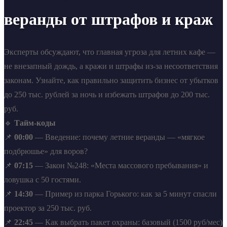
веранды от штрафов и краж
Эксперты обсуждают, что главная угроза для летних кафе —
не внезапный дождь, а кражи и штрафы из-за несоответствия
законам. Узнайте, как правильно защитить бизнес от убытков
до 250 тыс. рублей за ночь и избежать штрафов до 200 тыс.
руб.
🔹
Тайм-коды
📌
00:00
— Введение: почему летние веранды — «мягкое
подбрюшье» для воров?
📌
07:15
— Закон №248: «Места массового пребывания» и
ловушка с 50 гостями.
📌
14:30
— Пример из парка Горького: как за 5 минут спасли
проектор за 250 тыс. руб.
📌
22:45
— Как выбрать пакет охраны: базовый (1500 руб/мес)