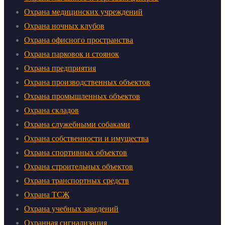
Охрана медицинских учреждений
Охрана ночных клубов
Охрана офисного пространства
Охрана парковок и стоянок
Охрана предприятия
Охрана производственных объектов
Охрана промышленных объектов
Охрана складов
Охрана служебными собаками
Охрана собственности и имущества
Охрана спортивных объектов
Охрана строительных объектов
Охрана транспортных средств
Охрана ТСЖ
Охрана учебных заведений
Охранная сигнализация