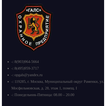
-: 8(903)964-5664
-: 8(495)959-3717
-: opgals@yandex.ru
-: 119285, г. Москва, Муниципальный округ Раменки, ул.
Мосфильмовская, д. 28, этаж 1, помещ. I
-: Понедельник-Пятница: 08.00 – 20.00