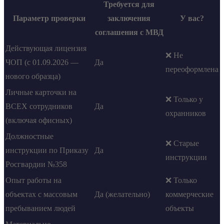
Требуется для
Параметр проверки
заключения
У вас?
соглашения с МВД
Действующая лицензия
❌ Не
ЧОП (с 01.09.2026 —
Да
переоформлена
нового образца)
Личные карточки на
❌ Только у
ВСЕХ сотрудников
Да
охранников
(включая офисных)
Должностные
❌ Старые
инструкции по Приказу
Да
инструкции
Росгвардии №358
Опыт работы на
❌ Только
объектах с массовым
Да (желательно)
коммерческие
пребыванием людей
объекты