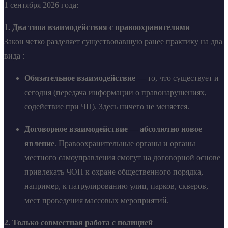
1 сентября 2026 года:
1. Два типа взаимодействия с правоохранителями
Закон четко разделяет существовавшую ранее практику на два
вида :
Обязательное взаимодействие
— то, что существует и
сегодня (передача информации о правонарушениях,
содействие при ЧП). Здесь ничего не меняется.
Договорное взаимодействие
—
абсолютно новое
явление
. Правоохранительные органы и органы
местного самоуправления смогут на договорной основе
привлекать ЧОП к охране общественного порядка,
например, к патрулированию улиц, парков, скверов,
мест проведения массовых мероприятий.
2. Только совместная работа с полицией