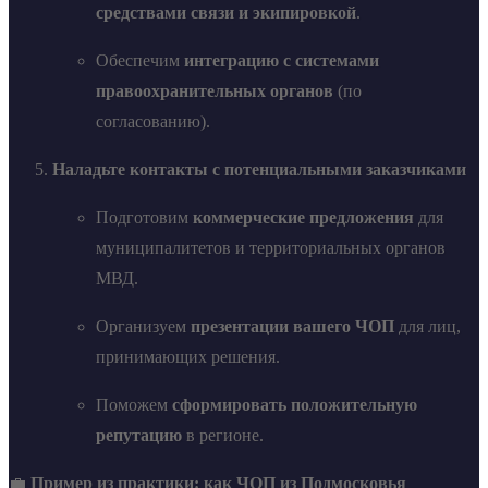
средствами связи и экипировкой
.
Обеспечим
интеграцию с системами
правоохранительных органов
(по
согласованию).
Наладьте контакты с потенциальными заказчиками
Подготовим
коммерческие предложения
для
муниципалитетов и территориальных органов
МВД.
Организуем
презентации вашего ЧОП
для лиц,
принимающих решения.
Поможем
сформировать положительную
репутацию
в регионе.
💼
Пример из практики: как ЧОП из Подмосковья