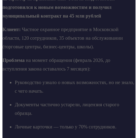
подготовился к новым возможностям и получил
муниципальный контракт на 45 млн рублей
Клиент:
Частное охранное предприятие в Московской
области, 120 сотрудников, 35 объектов на обслуживании
(торговые центры, бизнес-центры, школы).
Проблема
на момент обращения (февраль 2026, до
вступления закона оставалось 7 месяцев):
Руководство узнало о новых возможностях, но не знало,
с чего начать.
Документы частично устарели, лицензия старого
образца.
Личные карточки — только у 70% сотрудников.