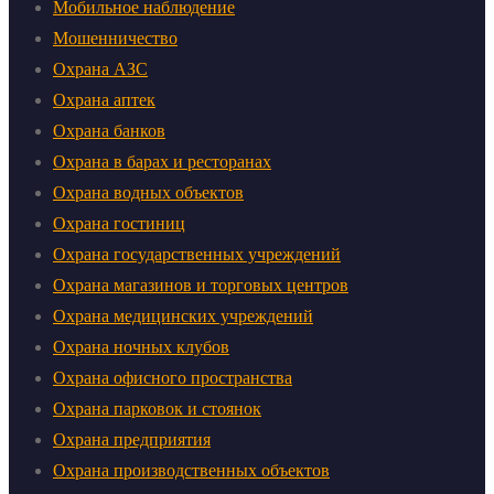
Мобильное наблюдение
Мошенничество
Охрана АЗС
Охрана аптек
Охрана банков
Охрана в барах и ресторанах
Охрана водных объектов
Охрана гостиниц
Охрана государственных учреждений
Охрана магазинов и торговых центров
Охрана медицинских учреждений
Охрана ночных клубов
Охрана офисного пространства
Охрана парковок и стоянок
Охрана предприятия
Охрана производственных объектов