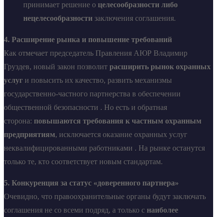
принимает решение о
целесообразности либо
нецелесообразности
заключения соглашения.
4. Расширение рынка и повышение требований
Как отмечает председатель Правления АЮР Владимир
Груздев, новый закон позволит
расширить рынок охранных
услуг
и повысить их качество, развить механизмы
государственно-частного партнерства в обеспечении
общественной безопасности . Но есть и обратная
сторона:
повышаются требования к частным охранным
предприятиям
, исключается оказание охранных услуг
неквалифицированными работниками . На рынке останутся
только те, кто соответствует новым стандартам.
5. Конкуренция за статус «доверенного партнера»
Очевидно, что правоохранительные органы будут заключать
соглашения не со всеми подряд, а только с
наиболее