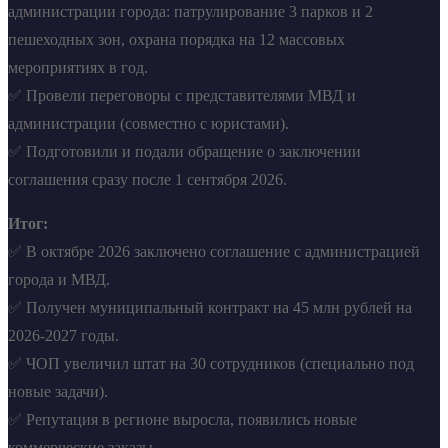
администрации города: патрулирование 3 парков и 2
пешеходных зон, охрана порядка на 12 массовых
мероприятиях в год.
✅ Провели переговоры с представителями МВД и
администрации (совместно с юристами).
✅ Подготовили и подали обращение о заключении
соглашения сразу после 1 сентября 2026.
Итог:
✅ В октябре 2026 заключено соглашение с администрацией
города и МВД.
✅ Получен муниципальный контракт на 45 млн рублей на
2026-2027 годы.
✅ ЧОП увеличил штат на 30 сотрудников (специально под
новые задачи).
✅ Репутация в регионе выросла, появились новые
коммерческие заказы.