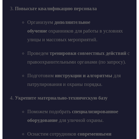
Повысьте квалификацию персонала
Организуем
дополнительное
обучение
охранников для работы в условиях
улицы и массовых мероприятий.
Проведем
тренировки совместных действий
с
правоохранительными органами (по запросу).
Подготовим
инструкции и алгоритмы
для
патрулирования и охраны порядка.
Укрепите материально-техническую базу
Поможем подобрать
специализированное
оборудование
для уличной охраны.
Оснастим сотрудников
современными