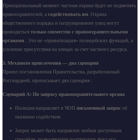
Принципиальный момент: частная охрана будет не подменять
правоохранителей, а
содействовать им
. Охрана
общественного порядка и патрулирование улиц могут
проводиться
только совместно с правоохранительными
органами
. Это не «приватизация» полицейских функций, а
усиление присутствия на улицах за счет частного ресурса.
3. Механизм привлечения — два сценария
Проект постановления Правительства, разработанный
Росгвардией, прописывает два сценария :
Сценарий А: По запросу правоохранительного органа
Полиция направляет в ЧОП
письменный запрос
об
оказании содействия.
Запрос может быть направлен любым доступным
способом, позволяющим подтвердить факт его