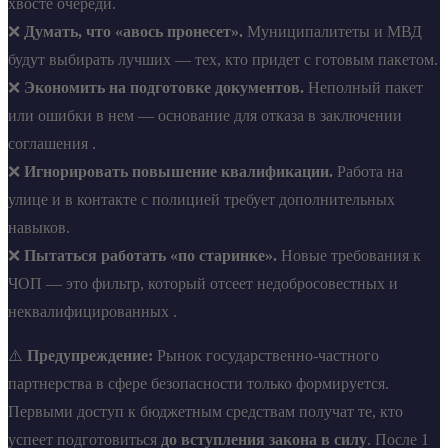
хвосте очереди.
❌
Думать, что «авось пронесет».
Муниципалитеты и МВД
будут выбирать лучших — тех, кто придет с готовым пакетом.
❌
Экономить на подготовке документов.
Неполный пакет
или ошибки в нем — основание для отказа в заключении
соглашения .
❌
Игнорировать повышение квалификации.
Работа на
улице и в контакте с полицией требует дополнительных
навыков.
❌
Пытаться работать «по старинке».
Новые требования к
ЧОП — это фильтр, который отсеет недобросовестных и
неквалифицированных .
⚠️
Предупреждение:
Рынок государственно-частного
партнерства в сфере безопасности только формируется.
Первыми доступ к бюджетным средствам получат те, кто
успеет подготовиться
до вступления закона в силу
. После 1