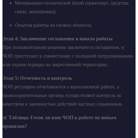
Материально-технической базой (транспорт, средства
связи, экипировка).
Опытом работы на схожих объектах.
Этап 4: Заключение соглашения и начало работы
При положительном решении заключается соглашение, и
ЧОП приступает к совместному с полицией патрулированию
или охране порядка на закрепленной территории.
Этап 5: Отчетность и контроль
ЧОП регулярно отчитывается о выполненной работе, а
правоохранительные органы осуществляют контроль за
качеством и законностью действий частных охранников.
📊
Таблица: Готов ли ваш ЧОП к работе по новым
правилам?