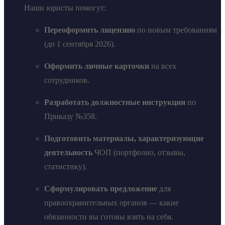
Наши юристы помогут:
Переоформить лицензию
по новым требованиям
(до 1 сентября 2026).
Оформить личные карточки
на всех
сотрудников.
Разработать должностные инструкции
по
Приказу №358.
Подготовить материалы, характеризующие
деятельность
ЧОП (портфолио, отзывы,
статистику).
Сформулировать предложение
для
правоохранительных органов — какие
обязанности вы готовы взять на себя.