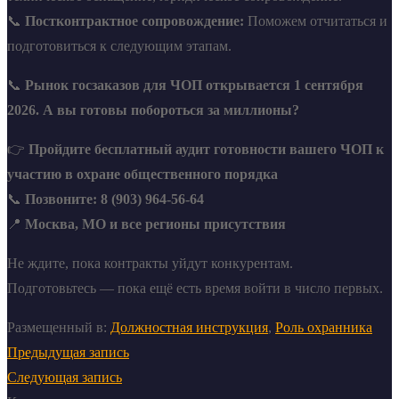
📞
Постконтрактное сопровождение:
Поможем отчитаться и
подготовиться к следующим этапам.
📞
Рынок госзаказов для ЧОП открывается 1 сентября
2026. А вы готовы побороться за миллионы?
👉
Пройдите бесплатный аудит готовности вашего ЧОП к
участию в охране общественного порядка
📞
Позвоните: 8 (903) 964-56-64
📍
Москва, МО и все регионы присутствия
Не ждите, пока контракты уйдут конкурентам.
Подготовьтесь — пока ещё есть время войти в число первых.
Размещенный в:
Должностная инструкция
,
Роль охранника
Предыдущая запись
Следующая запись