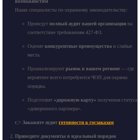
возможностям
Наши специалисты по охранному законодательству:
Проведут
полный аудит вашей организации
на
соответствие требованиям 427-ФЗ.
Оценят
конкурентные преимущества
и слабые
места.
Проанализируют
рынок в вашем регионе
— где
вероятнее всего потребуются ЧОП для охраны
порядка.
Подготовят
«дорожную карту»
получения статуса
«доверенного партнера».
👉
Закажите аудит
готовности к госзаказам
Приведите документы в идеальный порядок