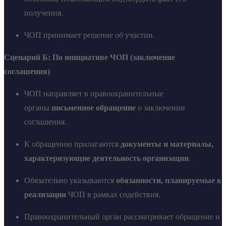
получения.
ЧОП принимает решение об участии.
Сценарий Б: По инициативе ЧОП (заключение
соглашения)
ЧОП направляет в правоохранительные
органы
письменное обращение
о заключении
соглашения.
К обращению прилагаются
документы и материалы,
характеризующие деятельность организации
.
Обязательно указываются
обязанности, планируемые к
реализации
ЧОП в рамках содействия.
Правоохранительный орган рассматривает обращение и