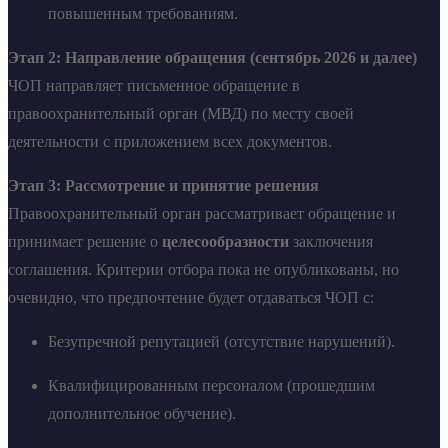
повышенным требованиям.
Этап 2: Направление обращения (сентябрь 2026 и далее)
ЧОП направляет письменное обращение в
правоохранительный орган (МВД) по месту своей
деятельности с приложением всех документов.
Этап 3: Рассмотрение и принятие решения
Правоохранительный орган рассматривает обращение и
принимает решение о
целесообразности
заключения
соглашения. Критерии отбора пока не опубликованы, но
очевидно, что предпочтение будет отдаваться ЧОП с:
Безупречной репутацией (отсутствие нарушений).
Квалифицированным персоналом (прошедшим
дополнительное обучение).