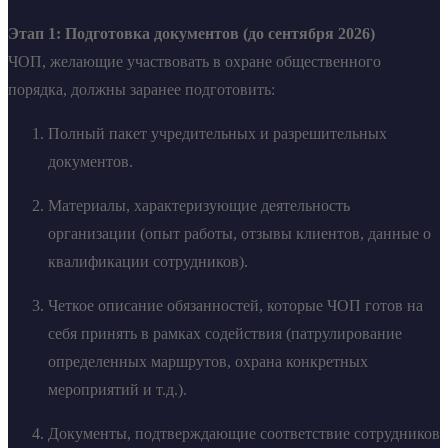
Этап 1: Подготовка документов (до сентября 2026)
ЧОП, желающие участвовать в охране общественного
порядка, должны заранее подготовить:
Полный пакет учредительных и разрешительных
документов.
Материалы, характеризующие деятельность
организации (опыт работы, отзывы клиентов, данные о
квалификации сотрудников).
Четкое описание обязанностей, которые ЧОП готов на
себя принять в рамках содействия (патрулирование
определенных маршрутов, охрана конкретных
мероприятий и т.д.).
Документы, подтверждающие соответствие сотрудников