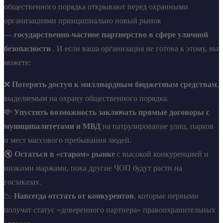
общественного порядка открывают перед охранными
организациями принципиально новый рынок
—
государственно-частное партнерство в сфере уличной
безопасности
. И если ваша организация не готова к этому, вы
можете:
❌
Потерять доступ к миллиардным бюджетным средствам
,
выделяемым на охрану общественного порядка.
💸
Упустить возможность заключать прямые договоры с
муниципалитетами и МВД
на патрулирование улиц, парков
и мест массового пребывания людей.
🔇
Остаться в «старом» рынке
с высокой конкуренцией и
низкими маржами, пока другие ЧОП будут расти на
госзаказах.
📉
Навсегда отстать от конкурентов
, которые первыми
получат статус «доверенного партнера» правоохранительных