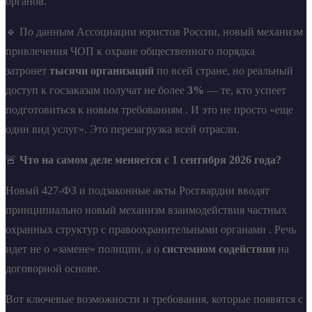
органов.
🔹 По данным Ассоциации юристов России, новый механизм
привлечения ЧОП к охране общественного порядка
затронет
тысячи организаций
по всей стране, но реальный
доступ к госзаказам получат не более
3%
— те, кто успеет
подготовиться к новым требованиям . И это не просто «еще
один вид услуг». Это перезагрузка всей отрасли.
🚨
Что на самом деле меняется с 1 сентября 2026 года?
Новый 427-ФЗ и подзаконные акты Росгвардии вводят
принципиально новый механизм взаимодействия частных
охранных структур с правоохранительными органами . Речь
идет не о «замене» полиции, а о
системном содействии
на
договорной основе.
Вот ключевые возможности и требования, которые появятся с