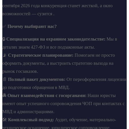
сентября 2026 года конкуренция станет жесткой, а окно
возможностей — сузится .
✅
Почему выбирают нас?
🔒
Специализация на охранном законодательстве:
Мы в
деталях знаем 427-ФЗ и все подзаконные акты.
📡
Стратегическое планирование:
Помогаем не просто
оформить документы, а выстроить стратегию выхода на
рынок госзаказов.
📄
Полный пакет документов:
От переоформления лицензии
до подготовки обращения в МВД.
🚔
Опыт взаимодействия с госорганами:
Наши юристы
имеют опыт успешного сопровождения ЧОП при контактах с
МВД и администрациями.
🛠️
Комплексный подход:
Аудит, обучение, материально-
техническое оснащение, юридическое сопровождение.