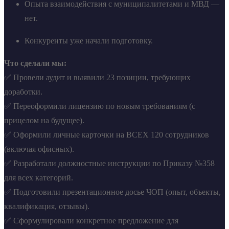
Опыта взаимодействия с муниципалитетами и МВД —
нет.
Конкуренты уже начали подготовку.
Что сделали мы:
✅ Провели аудит и выявили 23 позиции, требующих
доработки.
✅ Переоформили лицензию по новым требованиям (с
прицелом на будущее).
✅ Оформили личные карточки на ВСЕХ 120 сотрудников
(включая офисных).
✅ Разработали должностные инструкции по Приказу №358
для всех категорий.
✅ Подготовили презентационное досье ЧОП (опыт, объекты,
квалификация, отзывы).
✅ Сформулировали конкретное предложение для