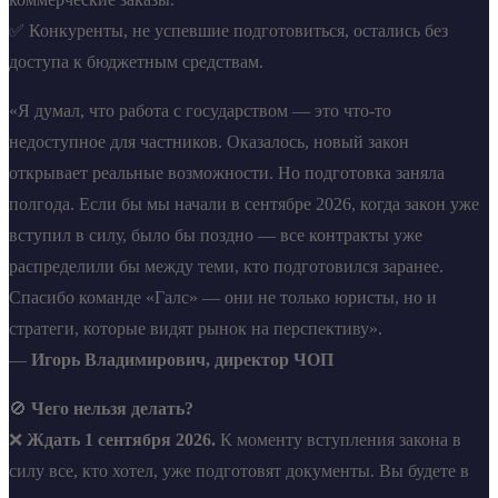
✅ Конкуренты, не успевшие подготовиться, остались без
доступа к бюджетным средствам.
«Я думал, что работа с государством — это что-то
недоступное для частников. Оказалось, новый закон
открывает реальные возможности. Но подготовка заняла
полгода. Если бы мы начали в сентябре 2026, когда закон уже
вступил в силу, было бы поздно — все контракты уже
распределили бы между теми, кто подготовился заранее.
Спасибо команде «Галс» — они не только юристы, но и
стратеги, которые видят рынок на перспективу».
—
Игорь Владимирович, директор ЧОП
🚫
Чего нельзя делать?
❌
Ждать 1 сентября 2026.
К моменту вступления закона в
силу все, кто хотел, уже подготовят документы. Вы будете в