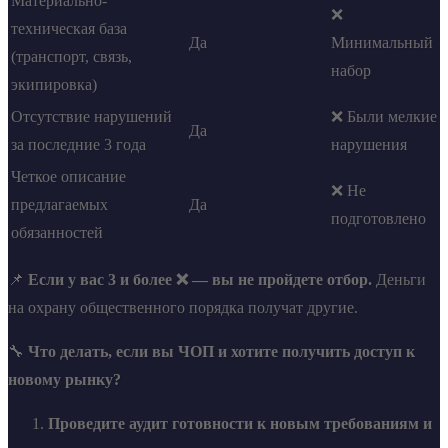
Материально-
❌
техническая база
Да
Минимальный
(транспорт, связь,
набор
экипировка)
Отсутствие нарушений
❌ Были мелкие
Да
за последние 3 года
нарушения
Четкое описание
❌ Не
предлагаемых
Да
подготовлено
обязанностей
📌
Если у вас 3 и более ❌ — вы не пройдете отбор.
Деньги
на охрану общественного порядка получат другие.
🔧
Что делать, если вы ЧОП и хотите получить доступ к
новому рынку?
Проведите аудит готовности к новым требованиям и