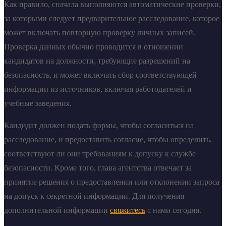
Как правило, сначала выполняются автоматические проверки,
за которыми следует предварительное расследование, которое
может включать повторную проверку личных записей.
Проверка данных обычно проводится в отношении
кандидатов на должности, требующие разрешений на
безопасность, и может включать сбор соответствующей
информации из источников, включая работодателей и
учебные заведения.
Кандидат должен подать формы, чтобы согласиться на
расследование, и предоставить согласие, чтобы определить,
соответствуют ли они требованиям к допуску к службе
безопасности. Кроме того, глава агентства отвечает за
принятие решения о предоставлении или отклонении запроса
на допуск к секретной информации. Для получения
дополнительной информации
свяжитесь
с нами сегодня.