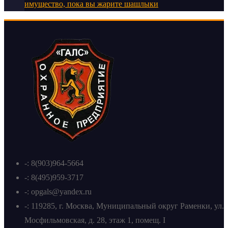
имущество, пока вы жарите шашлыки
-: 8(903)964-5664
-: 8(495)959-3717
-: opgals@yandex.ru
-: 119285, г. Москва, Муниципальный округ Раменки, ул.
Мосфильмовская, д. 28, этаж 1, помещ. I