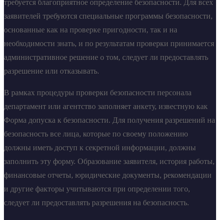
требуется благоприятное определение безопасности. Для всех
заявителей требуются специальные программы безопасности,
основанные как на проверке пригодности, так и на
необходимости знать, и по результатам проверки принимается
административное решение о том, следует ли предоставлять
разрешение или отказывать.
В рамках процедуры проверки безопасности персонала
департамент или агентство заполняет анкету, известную как
Форма допуска к безопасности. Для получения разрешений на
безопасность все лица, которые по своему положению
должны иметь доступ к секретной информации, должны
заполнить эту форму. Образование заявителя, история работы,
финансовые отчеты, юридические документы, рекомендации
и другие факторы учитываются при определении того,
следует ли предоставлять разрешения на безопасность.