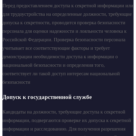
Перед предоставлением доступа к секретной информации или
для трудоустройства на определенные должности, требующие
допуска к секретности, проводится проверка безопасности
персонала для оценки надежности и лояльности человека к
Российской Федерации. Проверка безопасности персонала
учитывает все соответствующие факторы и требует
демонстрации необходимости доступа к информации о
национальной безопасности и определения того,
соответствует ли такой доступ интересам национальной
безопасности
Допуск к государственной службе
Кандидаты на должности, требующие доступа к секретной
информации, подвергаются проверке их допуска к секретной
информации и расследованию. Для получения разрешения