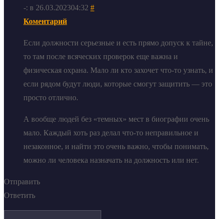
-: в 26.03.202304:32
#
Коментарий
Если должности серьезные и есть прямо допуск к тайне,
то там после всяческих проверок еще важна и
физическая охрана. Мало ли кто захочет что-то узнать, и
если рядом будут люди, которые смогут защитить — это
просто отлично.
А вообще людей без «темных» мест в биографии очень
мало. Каждый хоть раз делал что-то неправильное и
незаконное, и найти это очень важно, чтобы понимать,
можно ли человека назначать на должность или нет.
Отправить
Ответить