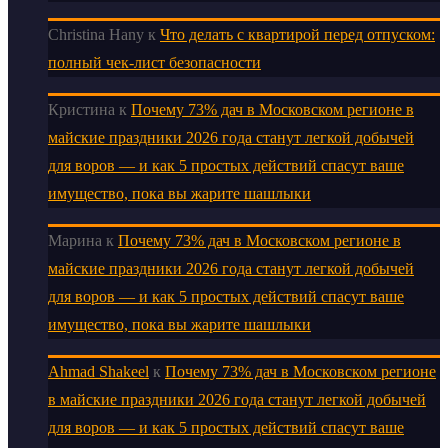
Christina Hany
к
Что делать с квартирой перед отпуском:
полный чек-лист безопасности
Кристина
к
Почему 73% дач в Московском регионе в
майские праздники 2026 года станут легкой добычей
для воров — и как 5 простых действий спасут ваше
имущество, пока вы жарите шашлыки
Марина
к
Почему 73% дач в Московском регионе в
майские праздники 2026 года станут легкой добычей
для воров — и как 5 простых действий спасут ваше
имущество, пока вы жарите шашлыки
Ahmad Shakeel
к
Почему 73% дач в Московском регионе
в майские праздники 2026 года станут легкой добычей
для воров — и как 5 простых действий спасут ваше