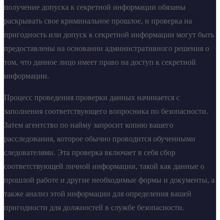
получение допуска к секретной информации обязаны
раскрывать свое криминальное прошлое, и проверка на
пригодность или допуск к секретной информации могут быть
предоставлены на основании административного решения о
том, что данное лицо имеет право на доступ к секретной
информации.
Процесс проведения проверки данных начинается с
заполнения соответствующего вопросника по безопасности.
Затем агентство по найму запросит копию вашего
расследования, которое обычно проводится обученными
следователями. Эта проверка включает в себя сбор
соответствующей личной информации, такой как данные о
прошлой работе и другие необходимые формы и документы, а
также анализ этой информации для определения вашей
пригодности для должностей в службе безопасности.