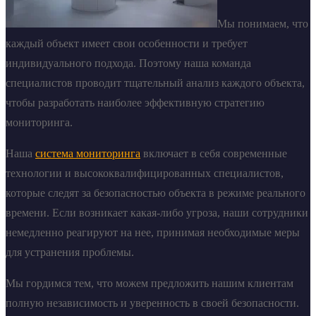
Мы понимаем, что
каждый объект имеет свои особенности и требует
индивидуального подхода. Поэтому наша команда
специалистов проводит тщательный анализ каждого объекта,
чтобы разработать наиболее эффективную стратегию
мониторинга.
Наша
система мониторинга
включает в себя современные
технологии и высококвалифицированных специалистов,
которые следят за безопасностью объекта в режиме реального
времени. Если возникает какая-либо угроза, наши сотрудники
немедленно реагируют на нее, принимая необходимые меры
для устранения проблемы.
Мы гордимся тем, что можем предложить нашим клиентам
полную независимость и уверенность в своей безопасности.