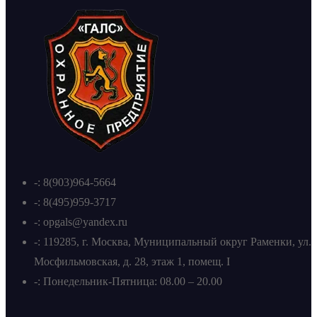
-: 8(903)964-5664
-: 8(495)959-3717
-: opgals@yandex.ru
-: 119285, г. Москва, Муниципальный округ Раменки, ул.
Мосфильмовская, д. 28, этаж 1, помещ. I
-: Понедельник-Пятница: 08.00 – 20.00