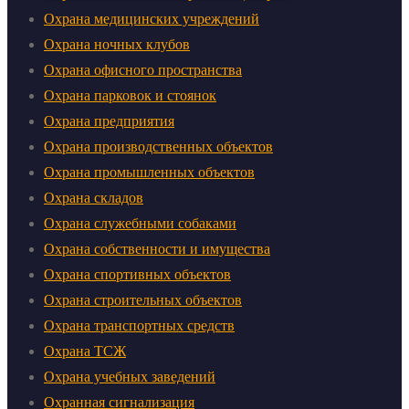
Охрана медицинских учреждений
Охрана ночных клубов
Охрана офисного пространства
Охрана парковок и стоянок
Охрана предприятия
Охрана производственных объектов
Охрана промышленных объектов
Охрана складов
Охрана служебными собаками
Охрана собственности и имущества
Охрана спортивных объектов
Охрана строительных объектов
Охрана транспортных средств
Охрана ТСЖ
Охрана учебных заведений
Охранная сигнализация