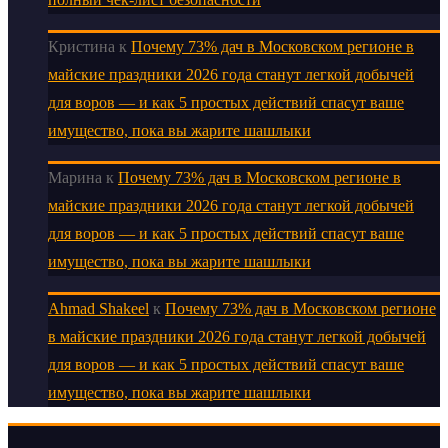
Кристина
к
Почему 73% дач в Московском регионе в
майские праздники 2026 года станут легкой добычей
для воров — и как 5 простых действий спасут ваше
имущество, пока вы жарите шашлыки
Марина
к
Почему 73% дач в Московском регионе в
майские праздники 2026 года станут легкой добычей
для воров — и как 5 простых действий спасут ваше
имущество, пока вы жарите шашлыки
Ahmad Shakeel
к
Почему 73% дач в Московском регионе
в майские праздники 2026 года станут легкой добычей
для воров — и как 5 простых действий спасут ваше
имущество, пока вы жарите шашлыки