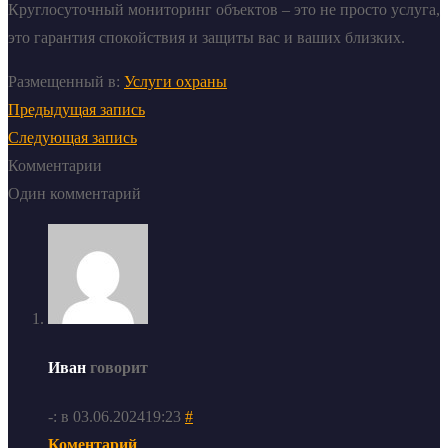
Круглосуточный мониторинг объектов – это не просто услуга,
это гарантия спокойствия и защиты вас и ваших близких.
Размещенный в:
Услуги охраны
Предыдущая запись
Следующая запись
Комментарии
Один комментарий
Иван
говорит
-: в 03.06.202419:23
#
Коментарий