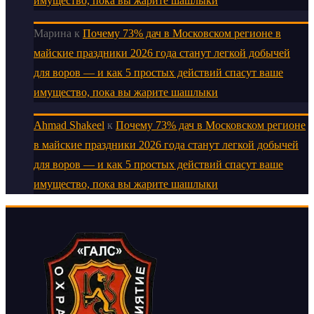
имущество, пока вы жарите шашлыки
Марина
к
Почему 73% дач в Московском регионе в
майские праздники 2026 года станут легкой добычей
для воров — и как 5 простых действий спасут ваше
имущество, пока вы жарите шашлыки
Ahmad Shakeel
к
Почему 73% дач в Московском регионе
в майские праздники 2026 года станут легкой добычей
для воров — и как 5 простых действий спасут ваше
имущество, пока вы жарите шашлыки