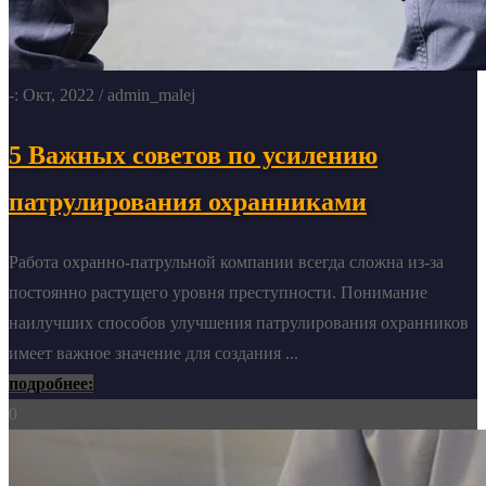
-: Окт, 2022
/ admin_malej
5 Важных советов по усилению
патрулирования охранниками
Работа охранно-патрульной компании всегда сложна из-за
постоянно растущего уровня преступности. Понимание
наилучших способов улучшения патрулирования охранников
имеет важное значение для создания ...
подробнее:
0