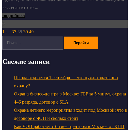
вас, если кто-то ...
подробнее:
0
1
…
37
38
39
40
Пагинация
Поиск:
записей
Свежие записи
Школа откроется 1 сентября — что нужно знать про
охрану?
Охрана бизнес-центра в Москве: ГБР за 5 минут, охрана
4–6 разряда, договор с SLA
Охрана летнего мероприятия входит под Москвой: что в
договоре с ЧОП и сколько стоит
Как ЧОП работает с бизнес-центром в Москве: от КПП