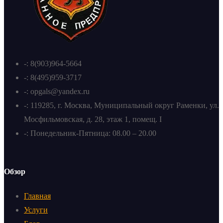
-: 8(903)964-5664
-: 8(495)959-3717
-: opgals@yandex.ru
-: 119285, г. Москва, Муниципальный округ Раменки, ул.
Мосфильмовская, д. 28, этаж 1, помещ. I
-: Понедельник-Пятница: 08.00 – 20.00
Обзор
Главная
Услуги