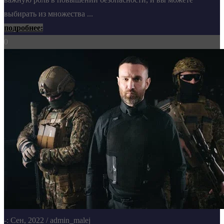
выбирать из множества ...
подробнее:
0
-: Сен, 2022
/ admin_malej