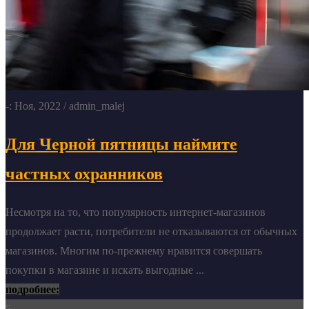
-: Ноя, 2022
/ admin_malej
Для Черной пятницы наймите
частных охранников
Несмотря на то, что популярность интернет-магазинов
продолжает расти, потребители не отказываются от обычных
магазинов. Многим по-прежнему нравится совершать
покупки в магазине и искать выгодные ...
подробнее:
5