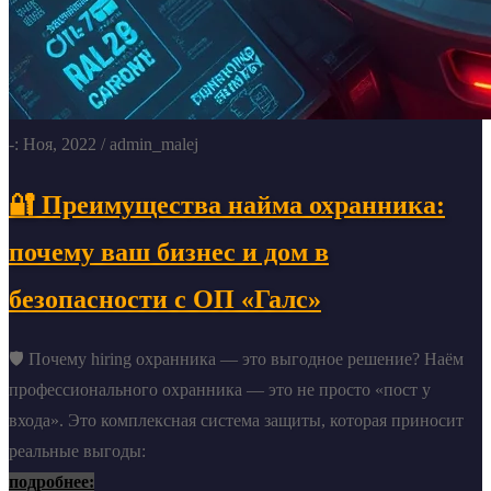
-: Ноя, 2022
/ admin_malej
🔐 Преимущества найма охранника:
почему ваш бизнес и дом в
безопасности с ОП «Галс»
🛡️ Почему hiring охранника — это выгодное решение? Наём
профессионального охранника — это не просто «пост у
входа». Это комплексная система защиты, которая приносит
реальные выгоды:
подробнее: