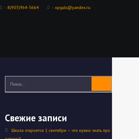
-:
8(903)964-5664
-:
opgals@yandex.ru
Свежие записи
Школа откроется 1 сентября — что нужно знать про
охрану?