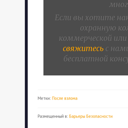
мног
Если вы хотите на
охранную ко
коммерческой или
свяжитесь
с нами
бесплатной конс
Метки:
После взлома
Размещенный в:
Барьеры Безопасности