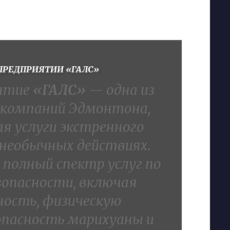
ПРЕДПРИЯТИИ «ГАЛС»
иятие
«ГАЛС»
— одна из
 компаний Эдмонтона,
 услуги экстренного
 необычных действиях.
полный спектр услуг по
зопасности, включая
ность, физическую
зопасность марихуаны и