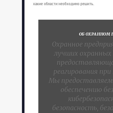
какие области необходимо решить.
ОБ ОХРАННОМ 
Охранное предпр
лучших охранных
предоставляющая
реагирования при
Мы предоставляем 
обеспечению бе
кибербезопас
безопасность, бе