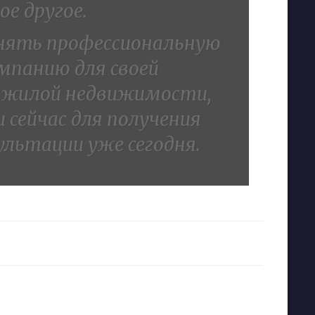
ое другое.
нять профессиональную
мпанию для своей
 жилой недвижимости,
 сейчас для получения
ультации уже сегодня.