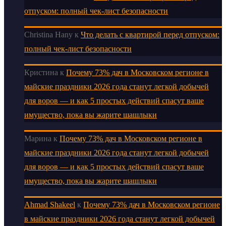
отпуском: полный чек-лист безопасности
Christina Hany
к
Что делать с квартирой перед отпуском:
полный чек-лист безопасности
Кристина
к
Почему 73% дач в Московском регионе в
майские праздники 2026 года станут легкой добычей
для воров — и как 5 простых действий спасут ваше
имущество, пока вы жарите шашлыки
Марина
к
Почему 73% дач в Московском регионе в
майские праздники 2026 года станут легкой добычей
для воров — и как 5 простых действий спасут ваше
имущество, пока вы жарите шашлыки
Ahmad Shakeel
к
Почему 73% дач в Московском регионе
в майские праздники 2026 года станут легкой добычей