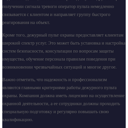
получении сигнала тревоги оператор пульта немедленно
связывается с клиентом и направляет группу быстрого
реагирования на объект.
Кроме того, дежурный пульт охраны предоставляет клиентам
широкий спектр услуг. Это может быть установка и настройка
систем безопасности, консультации по вопросам защиты
имущества, обучение персонала правилам поведения при
возникновении чрезвычайных ситуаций и многое другое.
Важно отметить, что надежность и профессионализм
являются главными критериями работы дежурного пульта
охраны. Компания должна иметь лицензию на осуществление
охранной деятельности, а ее сотрудники должны проходить
специальную подготовку и регулярно повышать свою
квалификацию.