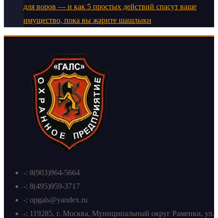
для воров — и как 5 простых действий спасут ваше
имущество, пока вы жарите шашлыки
-: 8(903)964-5664
-: 8(495)959-3717
-: opgals@yandex.ru
-: 119285, г. Москва, Муниципальный округ Раменки, ул.