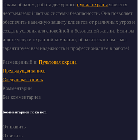
Таким образом, работа дежурного
пульта охраны
является
неотъемлемой частью системы безопасности. Она позволяет
обеспечить надежную защиту клиентов от различных угроз и
создать условия для спокойной и безопасной жизни. Если вы
ищете услуги охранной компании, обратитесь к нам – мы
гарантируем вам надежность и профессионализм в работе!
Размещенный в:
Пультовая охрана
Предыдущая запись
Следующая запись
Комментарии
Без комментариев
Комментариев пока нет.
Отправить
Ответить