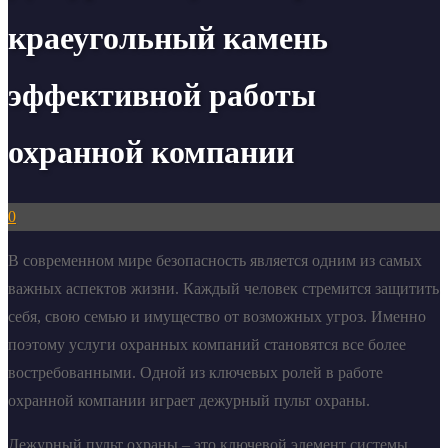
краеугольный камень
эффективной работы
охранной компании
0
В современном мире безопасность является одним из самых
важных аспектов жизни. Каждый человек стремится защитить
себя, свою семью и имущество от возможных угроз. Именно
поэтому услуги охранных компаний становятся все более
востребованными. Одной из ключевых ролей в работе
охранной компании играет дежурный пульт охраны.
Дежурный пульт охраны – это ключевой элемент системы