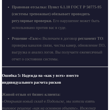
Правовая отсылка:
Пункт 6.1.10 ГОСТ Р 50775-95
(системы тревожные) обязывает проводить
регулярные проверки.
Его нарушение может быть
использовано против вас в суде.
Решение «Галс»:
Включаем в договор
регламент ТО
:
проверка каналов связи, чистка камер, обновление ПО,
выгрузка и анализ логов. Вы получаете ежемесячный
отчет о состоянии системы.
Ошибка 5: Надежда на «как у всех» вместо
индивидуального расчета рисков
Живой отзыв от бизнес-клиента:
«Открывая новый склад в Подольске, мы хотели взять
типовое решение «как на основном объекте». Инженер