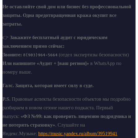
Не оставляйте свой дом или бизнес без профессиональной
защиты. Одна предотвращенная кража окупит все
затраты.
👉
Закажите бесплатный аудит с юридическим
заключением прямо сейчас:
Звоните:
(отдел экспертизы безопасности)
8(903)964-5664
Или напишите «Аудит + [ваш регион]»
в WhatsApp по
номеру выше.
Галс. Защита, которая имеет силу в суде.
P.S.
Правовые аспекты безопасности объектов мы подробно
разбираем в новом сезоне нашего подкаста. Первый
выпуск:
«ФЗ №99: как проверить лицензию подрядчика и
не потерять страховку»
. Слушайте на
Яндекс.Музыке:
https://music.yandex.ru/album/39519941