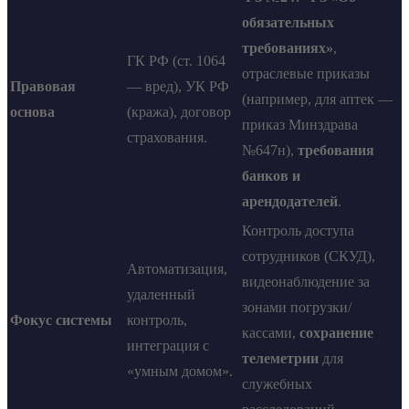
обязательных
требованиях»
,
ГК РФ (ст. 1064
отраслевые приказы
Правовая
— вред), УК РФ
(например, для аптек —
основа
(кража), договор
приказ Минздрава
страхования.
№647н),
требования
банков и
арендодателей
.
Контроль доступа
сотрудников (СКУД),
Автоматизация,
видеонаблюдение за
удаленный
зонами погрузки/
Фокус системы
контроль,
кассами,
сохранение
интеграция с
телеметрии
для
«умным домом».
служебных