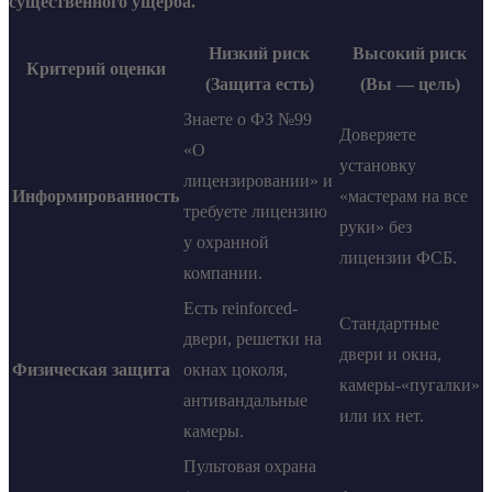
существенного ущерба.
Низкий риск
Высокий риск
Критерий оценки
(Защита есть)
(Вы — цель)
Знаете о ФЗ №99
Доверяете
«О
установку
лицензировании» и
Информированность
«мастерам на все
требуете лицензию
руки» без
у охранной
лицензии ФСБ.
компании.
Есть reinforced-
Стандартные
двери, решетки на
двери и окна,
Физическая защита
окнах цоколя,
камеры-«пугалки»
антивандальные
или их нет.
камеры.
Пультовая охрана