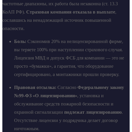
частотные диапазоны, их работа была незаконна (ст. 13.3
КоАП РФ).
Страховая компания отказала в выплате
,
сославшись на ненадлежащий источник повышенной
опасности.
Боль:
Сэкономив 20% на нелицензированной фирме,
вы теряете 100% при наступлении страхового случая.
Лицензия МВД и допуск ФСБ для компании — это не
просто «бумажки», а гарантия, что оборудование
сертифицировано, а монтажники прошли проверку.
Правовая отсылка:
Согласно
Федеральному закону
№99-ФЗ «О лицензировании»
, установка и
обслуживание средств пожарной безопасности и
охранной сигнализации
подлежат лицензированию
.
Отсутствие лицензии у подрядчика делает договор
ничтожным.