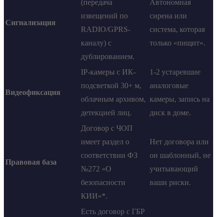
(передача
Автономная
извещений по
сирена или
Сигнализация
RADIO/GPRS-
система, которая
каналу) с
только «пищит».
дублированием.
IP-камеры с ИК-
1-2 устаревшие
подсветкой 30+ м,
аналоговые
Видеофиксация
облачным архивом,
камеры, запись на
детекцией лиц.
диск в доме.
Договор с ЧОП
имеет раздел о
Нет договора или
соответствии ФЗ
он шаблонный, не
Правовая база
№272 «О
учитывающий
безопасности
ваши риски.
КИИ»*.
Есть договор с ГБР