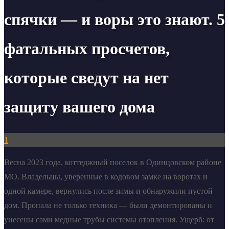
спячки — и воры это знают. 5
фатальных просчетов,
которые сведут на нет
защиту вашего дома
1
Весна 2023 года, коттеджный поселок в Одинцовском районе
МО. Владельцы, уверенные в кодовом замке на воротах и
одной камере, вернулись после зимы и обнаружили пустой
дом. Пропала не только техника — были демонтированы и
унесены сами медные трубы системы отопления. Ущерб: от