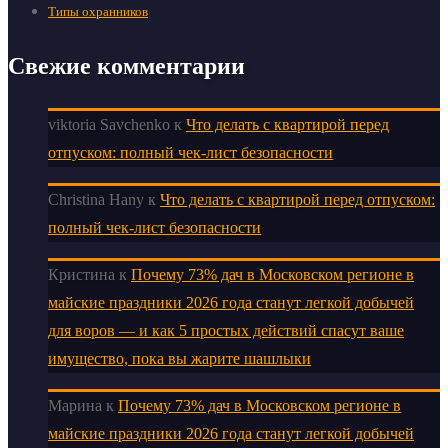
Типы охранников
Свежие комментарии
viktoria Savchenko
к
Что делать с квартирой перед
отпуском: полный чек-лист безопасности
Christina Hany
к
Что делать с квартирой перед отпуском:
полный чек-лист безопасности
Кристина
к
Почему 73% дач в Московском регионе в
майские праздники 2026 года станут легкой добычей
для воров — и как 5 простых действий спасут ваше
имущество, пока вы жарите шашлыки
Марина
к
Почему 73% дач в Московском регионе в
майские праздники 2026 года станут легкой добычей