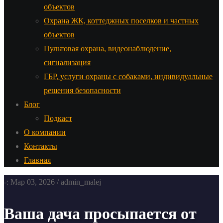
объектов
Охрана ЖК, коттеджных поселков и частных
объектов
Пультовая охрана, видеонаблюдение,
сигнализация
ГБР, услуги охраны с собаками, индивидуальные
решения безопасности
Блог
Подкаст
О компании
Контакты
Главная
-: Мар 03, 2026 / admin_malej
Ваша дача просыпается от