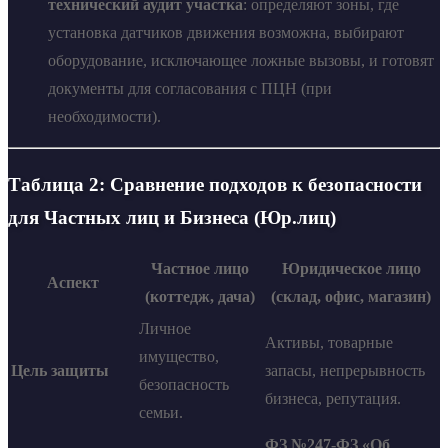
технический аудит участка
: определяют зоны, где
установка датчиков движения возможна, выбирают
оборудование, исключающее ложные вызовы, и готовят
документы для согласования с ПЦН (при
необходимости).
Таблица 2: Сравнение подходов к безопасности
для Частных лиц и Бизнеса (Юр.лиц)
Частное лицо
Юридическое лицо
Аспект
(коттедж, дача)
(склад, офис, магазин)
Личное
Активы, товарные
имущество,
Цель защиты
запасы, непрерывность
безопасность
бизнеса, репутация.
семьи.
ФЗ №247-ФЗ «Об