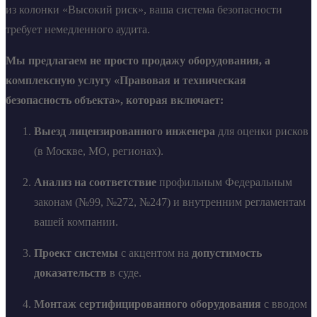
из колонки «Высокий риск», ваша система безопасности
требует немедленного аудита.
Мы предлагаем не просто продажу оборудования, а
комплексную услугу «Правовая и техническая
безопасность объекта», которая включает:
Выезд лицензированного инженера
для оценки рисков
(в Москве, МО, регионах).
Анализ на соответствие
профильным Федеральным
законам (№99, №272, №247) и внутренним регламентам
вашей компании.
Проект системы
с акцентом на
допустимость
доказательств
в суде.
Монтаж сертифицированного оборудования
с вводом