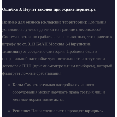
Ошибка 3: Неучет законов при охране периметра
Пример для бизнеса (складские территории):
Компания
установила лучевые датчики на границе с лесополосой.
Система постоянно срабатывала на животных, что привело к
штрафу по
ст. 3.13 КоАП Москвы («Нарушение
тишины»)
от соседнего санатория. Проблема была в
неправильной настройке чувствительности и отсутствии
договора с ПЦН (приемно-контрольным прибором), который
фильтрует ложные срабатывания.
Боль:
Самостоятельная настройка охранного
оборудования может нарушать права третьих лиц и
местные нормативные акты.
Решение:
Наши специалисты проводят
юридико-