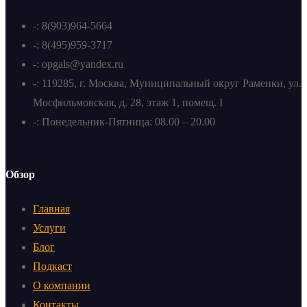
-: 8(903)964-5664
-: 8(495)959-3717
-: opgals@yandex.ru
-: 119285, г. Москва, Муниципальный округ Раменки, ул.
Мосфильмовская, д. 28, этаж 1, помещ. I
-: Понедельник-Пятница: 08.00 – 20.00
Обзор
Главная
Услуги
Блог
Подкаст
О компании
Контакты