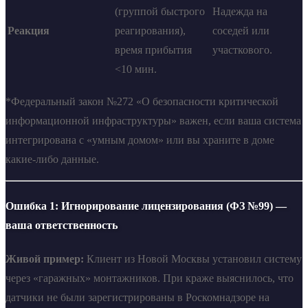
(группой быстрого
Надежда на
Реакция
реагирования),
соседей или
время прибытия
участкового.
<10 мин.
*Федеральный закон №272 «О безопасности критической
информационной инфраструктуры» важен, если ваша система
интегрирована с «умным домом» или вы храните в доме
какие-либо данные.
Ошибка 1: Игнорирование лицензирования (ФЗ №99) —
ваша ответственность
Живой пример:
Клиент из Новой Москвы установил систему
через «гаражных» монтажников. При краже выяснилось, что
датчики не были зарегистрированы в Роскомнадзоре на