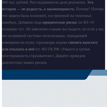
800 тыс. рублей. Расследования не дали результата.
Эта
история — не редкость, а закономерность.
Почему? Потому
что защита была иллюзией, построенной на типичных
ошибках. Добавим сюда
юридические риски
: по ФЗ «О
полиции» (ст. 18) заявление о краже вы подаете, но если у вас
нет исправной системы сигнализации, передающей
извещения на пульт, страховщик вправе
снизить выплату
или отказать в ней
(ст. 963 ГК РФ «Умысел и грубая
неосторожность страхователя»). Давайте проведем
диагностику ваших рисков.