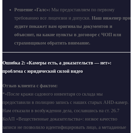
Решение «Галс»:
Мы предоставляем по первому
требованию все лицензии и допуски.
Наш инженер при
аудите покажет вам оригиналы документов и
объяснит, на какие пункты в договоре с ЧОП или
страховщиком обратить внимание.
Ошибка 2: «Камеры есть, а доказательств — нет»:
проблема с юридической силой видео
Отзыв клиента с фактом:
*«После кражи садового инвентаря со склада мы
предоставили в полицию запись с наших старых AHD-камер.
Нам отказали в возбуждении дела, сославшись на ст. 26.7
КоАП «Вещественные доказательства»: низкое качество
записи не позволило идентифицировать лицо, а метаданные