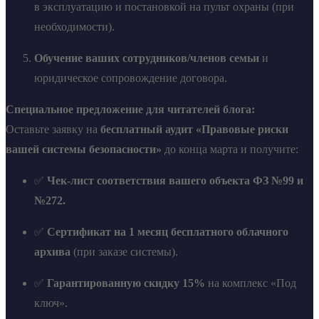
в эксплуатацию и постановкой на пульт охраны (при
необходимости).
Обучение ваших сотрудников/членов семьи
и
юридическое сопровождение договора.
Специальное предложение для читателей блога:
Оставьте заявку на
бесплатный аудит «Правовые риски
вашей системы безопасности»
до конца марта и получите:
✅
Чек-лист соответствия вашего объекта ФЗ №99 и
№272.
✅
Сертификат на 1 месяц бесплатного облачного
архива
(при заказе системы).
✅
Гарантированную скидку 15%
на комплекс «Под
ключ».