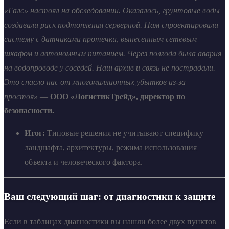
«Галс» настоял на обследовании. Оказалось, грунтовые воды
создавали риск подтопления серверной. Нам спроектировали
систему с датчиками протечки, вынесенным сетевым
шкафом и автономным питанием. Через полгода была авария
на водопроводе у соседей. Наш архив и связь не пострадали.
Это спасло нас от многомиллионных убытков из-за
простоя»
—
ООО «ЛогистикТрейд», директор по
безопасности.
Итог:
Типовые решения не учитывают специфику
ландшафта, архитектуры, режима использования
объекта и человеческого фактора.
Ваш следующий шаг: от диагностики к защите
Если в таблицах диагностики вы нашли более двух пунктов