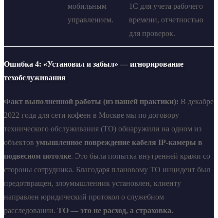
мобильным
1С для учета рабочего
управлением.
времени, отчетностью
для проверок.
Ошибка 4: «Установил и забыл» — игнорирование
техобслуживания
Факт выполненной работы (из нашей практики):
В декабре
2022 года для сети кофеен в Москве мы по договору
технического обслуживания (ТО) обнаружили на одном из
объектов
умышленное повреждение кабеля IP-камеры в
подвесном потолке
. Это была попытка внутренней кражи со
стороны сотрудника. Благодаря плановому ТО инцидент был
предотвращен, злоумышленник установлен, клиенту
направлен юридический протокол о служебном
расследовании.
ТО — это не расход, а страховка.