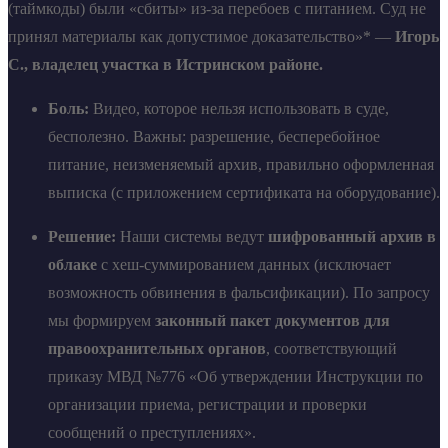
(таймкоды) были «сбиты» из-за перебоев с питанием. Суд не
принял материалы как допустимое доказательство»* —
Игорь
С., владелец участка в Истринском районе.
Боль:
Видео, которое нельзя использовать в суде,
бесполезно. Важны: разрешение, бесперебойное
питание, неизменяемый архив, правильно оформленная
выписка (с приложением сертификата на оборудование).
Решение:
Наши системы ведут
шифрованный архив в
облаке
с хеш-суммированием данных (исключает
возможность обвинения в фальсификации). По запросу
мы формируем
законный пакет документов для
правоохранительных органов
, соответствующий
приказу МВД №776 «Об утверждении Инструкции по
организации приема, регистрации и проверки
сообщений о преступлениях».