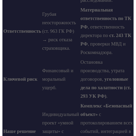
расследований.
Материальная
Грубая
ответственность по ТК
неосторожность
РФ
, ответственность
Ответственность
(ст. 963 ГК РФ)
директора по
ст. 243 ТК
→ риск отказа
РФ
, проверки МВД и
страховщика.
Роскомнадзора.
Остановка
Финансовый и
производства, утрата
Ключевой риск
моральный
договоров,
уголовные
ущерб.
дела по халатности (ст.
293 УК РФ)
.
Комплекс «Безопасный
Индивидуальный
объект»
с
проект «умной
протоколированием всех
Наше решение
защиты» с
событий, интеграцией в