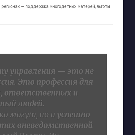
 регионах — поддержка многодетных матерей, льготы
у управления — это не
ия. Это профессия для
, ответственных и
ный людей.
о могут, но и
успешно
тах вневедомственной