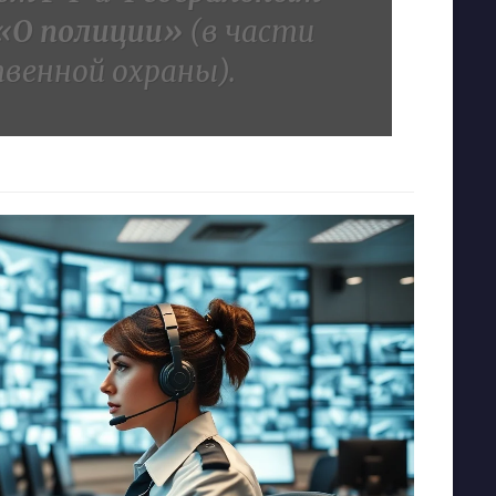
«О полиции»
(в части
венной охраны).