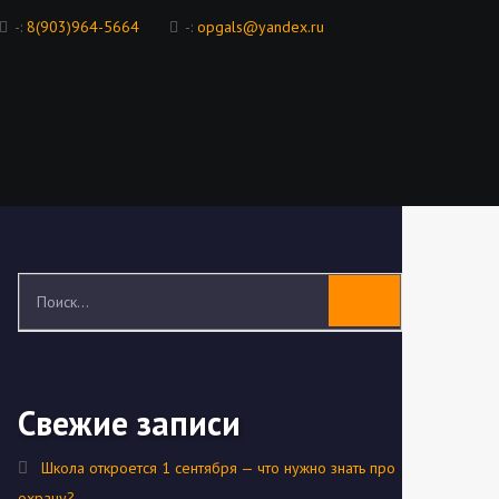
-:
8(903)964-5664
-:
opgals@yandex.ru
Свежие записи
Школа откроется 1 сентября — что нужно знать про
охрану?