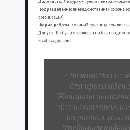
Должность:
Дежурный пульта централизованн
Подразделение:
вневедомственная охрана (ф
организация)
Форма работы:
сменный график (в том числе 
Допуск:
Требуется проверка на благонадёжнос
и собеседования
✅
Важно:
Пол не 
для прохождени
Женщины выполняю
что и мужчины, и 
на равных услов
Трудовым кодек