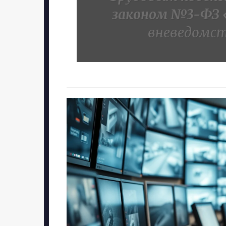
законом №3-ФЗ 
вневедомст