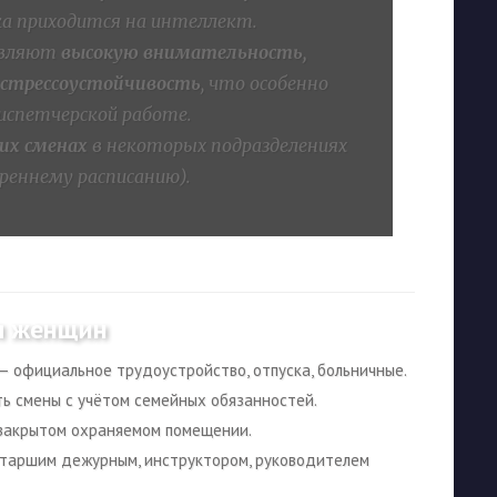
ка приходится на интеллект.
являют
высокую внимательность,
 стрессоустойчивость
, что особенно
диспетчерской работе.
их сменах
в некоторых подразделениях
реннему расписанию).
я женщин
— официальное трудоустройство, отпуска, больничные.
ь смены с учётом семейных обязанностей.
закрытом охраняемом помещении.
таршим дежурным, инструктором, руководителем