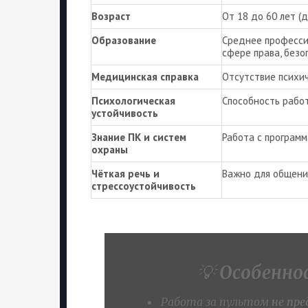
Возраст
От 18 до 60 лет (
Образование
Среднее професси
сфере права, безоп
Медицинская справка
Отсутствие психич
Психологическая
Способность работ
устойчивость
Знание ПК и систем
Работа с програм
охраны
Чёткая речь и
Важно для общени
стрессоустойчивость
💡
Особенно
Работа за пультом
не пр