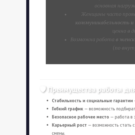
основная нагруз
Женщины часто про
коммуникабельность и
ценно в 
Возможна работа
в женск
(по внут
🛡️ Преимущества работы дл
Стабильность и социальные гарантии
Гибкий график
— возможность подбират
Безопасное рабочее место
— работа в 
Карьерный рост
— возможность стать с
смены.