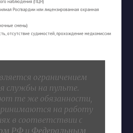
ого наблюдения (ПЦН)
илиал Росгвардии или лицензированная охранная
ночные смены)
ть, отсутствие судимостей, прохождение медкомиссии
является ограничением
я службы на пульте.
т те же обязанности,
принимаются на работу
иях в соответствии с
сом РФ
и
Федеральным