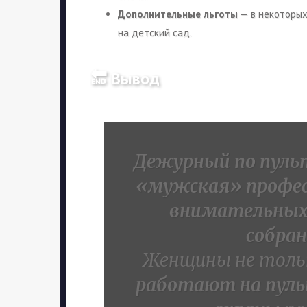
Дополнительные льготы
— в некоторых
на детский сад.
🔚 Вывод
Дежурный по пульт
«мужская» професс
внимательных
собран
Женщины не тольк
работают на пуль