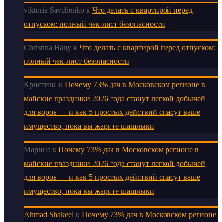
viktoria Savchenko
к
Что делать с квартирой перед
отпуском: полный чек-лист безопасности
Christina Hany
к
Что делать с квартирой перед отпуском:
полный чек-лист безопасности
Кристина
к
Почему 73% дач в Московском регионе в
майские праздники 2026 года станут легкой добычей
для воров — и как 5 простых действий спасут ваше
имущество, пока вы жарите шашлыки
Марина
к
Почему 73% дач в Московском регионе в
майские праздники 2026 года станут легкой добычей
для воров — и как 5 простых действий спасут ваше
имущество, пока вы жарите шашлыки
Ahmad Shakeel
к
Почему 73% дач в Московском регионе