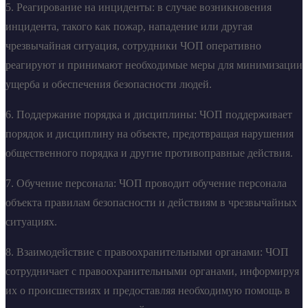
5. Реагирование на инциденты: в случае возникновения
инцидента, такого как пожар, нападение или другая
чрезвычайная ситуация, сотрудники ЧОП оперативно
реагируют и принимают необходимые меры для минимизации
ущерба и обеспечения безопасности людей.
6. Поддержание порядка и дисциплины: ЧОП поддерживает
порядок и дисциплину на объекте, предотвращая нарушения
общественного порядка и другие противоправные действия.
7. Обучение персонала: ЧОП проводит обучение персонала
объекта правилам безопасности и действиям в чрезвычайных
ситуациях.
8. Взаимодействие с правоохранительными органами: ЧОП
сотрудничает с правоохранительными органами, информируя
их о происшествиях и предоставляя необходимую помощь в