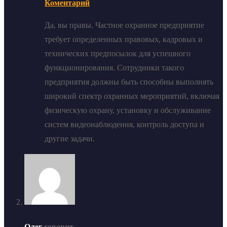
Коментарий
Да, вы правы. Частное охранное предприятие
требует определенных правовых, кадровых и
технических предпосылок для успешного
функционирования. Сотрудники такого
предприятия должны быть способны выполнять
широкий спектр охранных мероприятий, включая
физическую охрану, установку и обслуживание
систем видеонаблюдения, контроль доступа и
другие задачи.
Олег
говорит