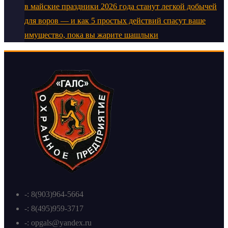
в майские праздники 2026 года станут легкой добычей
для воров — и как 5 простых действий спасут ваше
имущество, пока вы жарите шашлыки
-: 8(903)964-5664
-: 8(495)959-3717
-: opgals@yandex.ru