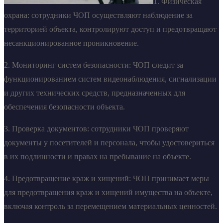
1. Физическая
охрана: сотрудники ЧОП осуществляют наблюдение за
территорией объекта, контролируют доступ и предотвращают
несанкционированное проникновение.
2. Мониторинг систем безопасности: ЧОП следит за
функционированием систем видеонаблюдения, сигнализации
и других технических средств, предназначенных для
обеспечения безопасности объекта.
3. Проверка документов: сотрудники ЧОП проверяют
документы у посетителей и персонала, чтобы удостовериться
в их подлинности и правах на пребывание на объекте.
4. Предотвращение краж и хищений: ЧОП принимает меры
для предотвращения краж и хищений имущества на объекте,
включая контроль за перемещением материальных ценностей.