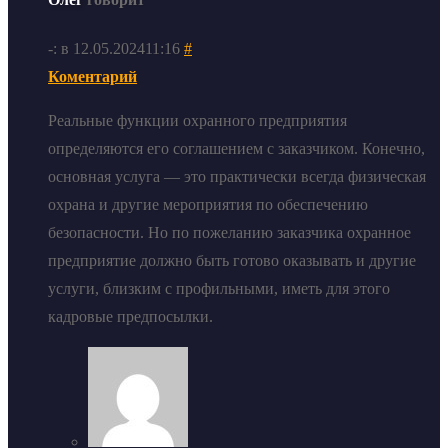
-: в 12.05.202411:16
#
Коментарий
Реальные функции охранного предприятия
определяются его соглашением с заказчиком. Конечно,
основная услуга — это практически всегда физическая
охрана и другие мероприятия по обеспечению
безопасности. Но по пожеланию заказчика охранное
предприятие должно быть готово оказывать и другие
услуги, близким с профильными, иметь для этого
кадровые предпосылки.