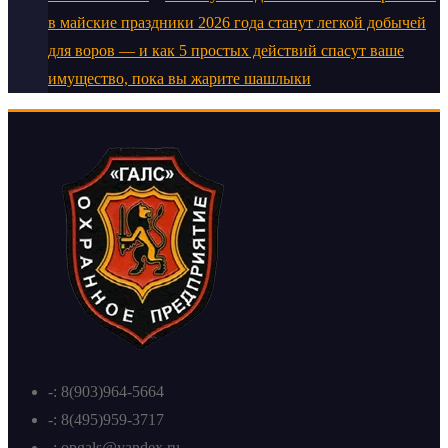
в майские праздники 2026 года станут легкой добычей
для воров — и как 5 простых действий спасут ваше
имущество, пока вы жарите шашлыки
-: 8(903)964-5664
-: 8(495)959-3717
-: opgals@yandex.ru