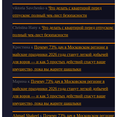
viktoria Savchenko
к
Что делать с квартирой перед
отпуском: полный чек-лист безопасности
Christina Hany
к
Что делать с квартирой перед отпуском:
полный чек-лист безопасности
Кристина
к
Почему 73% дач в Московском регионе в
майские праздники 2026 года станут легкой добычей
для воров — и как 5 простых действий спасут ваше
имущество, пока вы жарите шашлыки
Марина
к
Почему 73% дач в Московском регионе в
майские праздники 2026 года станут легкой добычей
для воров — и как 5 простых действий спасут ваше
имущество, пока вы жарите шашлыки
Ahmad Shakeel
к
Почему 73% дач в Московском регионе