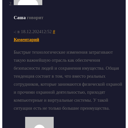
Саша
говорит
-: в 18.12.202412:52
#
Коментарий
Быстрые технологические изменения затрагивают
такую важнейшую отрасль как обеспечения
безопасности людей и сохранения имущества. Общая
тенденция состоит в том, что вместо реальных
сотрудников, которые занимаются физической охраной
и прочими охранной деятельностью, приходят
компьютерные и виртуальные системы. У такой
ситуации есть не только большие преимущества.