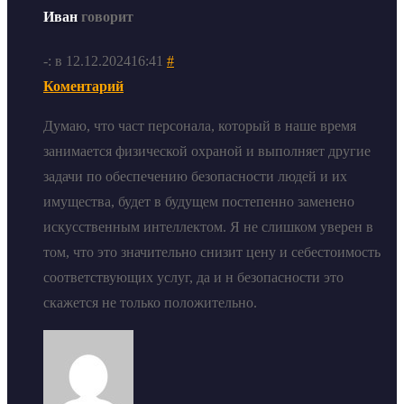
Иван
говорит
-: в 12.12.202416:41
#
Коментарий
Думаю, что част персонала, который в наше время
занимается физической охраной и выполняет другие
задачи по обеспечению безопасности людей и их
имущества, будет в будущем постепенно заменено
искусственным интеллектом. Я не слишком уверен в
том, что это значительно снизит цену и себестоимость
соответствующих услуг, да и н безопасности это
скажется не только положительно.