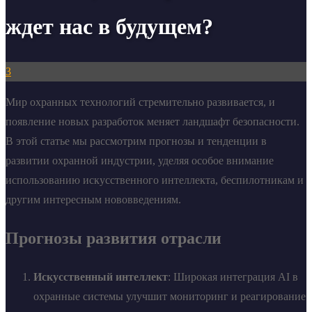
ждет нас в будущем?
3
Мир охранных технологий стремительно развивается, и
появление новых разработок меняет ландшафт безопасности.
В этой статье мы рассмотрим прогнозы и тенденции в
развитии охранной индустрии, уделяя особое внимание
использованию искусственного интеллекта, беспилотникам и
другим интересным нововведениям.
Прогнозы развития отрасли
Искусственный интеллект
: Широкая интеграция AI в
охранные системы улучшит мониторинг и реагирование