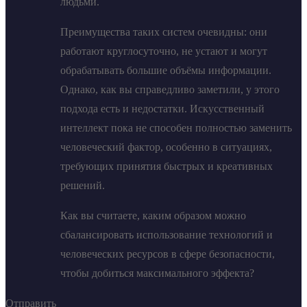
людьми.
Преимущества таких систем очевидны: они
работают круглосуточно, не устают и могут
обрабатывать большие объёмы информации.
Однако, как вы справедливо заметили, у этого
подхода есть и недостатки. Искусственный
интеллект пока не способен полностью заменить
человеческий фактор, особенно в ситуациях,
требующих принятия быстрых и креативных
решений.
Как вы считаете, каким образом можно
сбалансировать использование технологий и
человеческих ресурсов в сфере безопасности,
чтобы добиться максимального эффекта?
Отправить