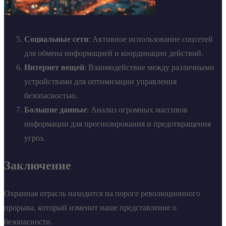
Социальные сети
: Активное использование соцсетей
для обмена информацией и координации действий.
Интернет вещей
: Взаимодействие между различными
устройствами для оптимизации управления
безопасностью.
Большие данные
: Анализ огромных массивов
информации для прогнозирования и предотвращения
угроз.
Заключение
Охранная отрасль находится на пороге революционного
прорыва, который изменит наше представление о
безопасности.