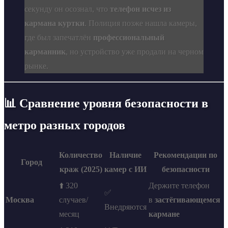
секунду он осознал, что
телефон исчез из
кармана куртки
. Полиция позже нашла камеры,
где был запечатлён
профессиональный
карманник
, но устройство уже продали на черном
рынке.
📊 Сравнение уровня безопасности в
метро разных городов
Количество
Наличие
Рекомендации по
Город
краж (2025)
камер с ИИ
безопасности
⬆️ 320
Держите телефон
✅
Москва
случаев/
в
застёгивающемся
Внедряются
месяц
кармане