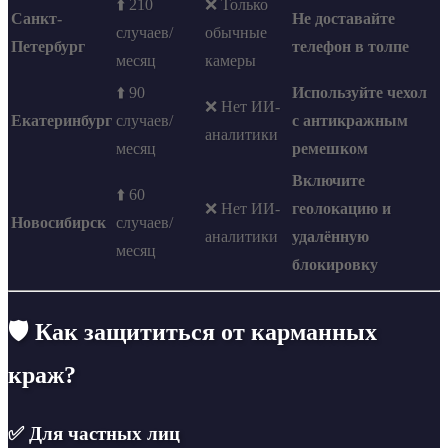
⬆️ 210
❌ Только
Санкт-
Не доставайте
случаев/
обычные
Петербург
телефон в толпе
месяц
камеры
⬆️ 90
Используйте чехол
❌ Нет ИИ-
Екатеринбург
случаев/
с антикражным
аналитики
месяц
ремешком
Включите
⬆️ 60
❌ Нет ИИ-
геолокацию и
Новосибирск
случаев/
аналитики
удалённую
месяц
блокировку
🛡️ Как защититься от карманных
краж?
✅ Для частных лиц