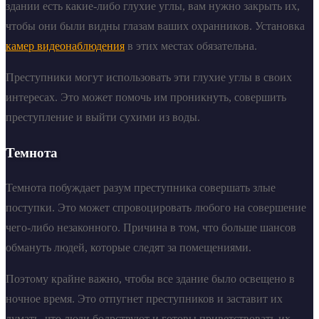
здании есть какие-либо глухие углы, вам нужно закрыть их,
чтобы они были видны глазам ваших охранников. Установка
камер видеонаблюдения
в этих местах обязательна.
Преступники могут использовать эти глухие углы в своих
интересах. Это может помочь им проникнуть, совершить
преступление и выйти сухими из воды.
Темнота
Темнота побуждает разум преступника совершать злые
поступки. Это может спровоцировать любого на совершение
чего-либо незаконного. Причина в том, что больше шансов
обмануть людей, которые следят за помещениями.
Поэтому крайне важно, чтобы все здание было освещено в
ночное время. Это отпугнет преступников и заставит их
думать, что люди бодрствуют и готовы приветствовать их,