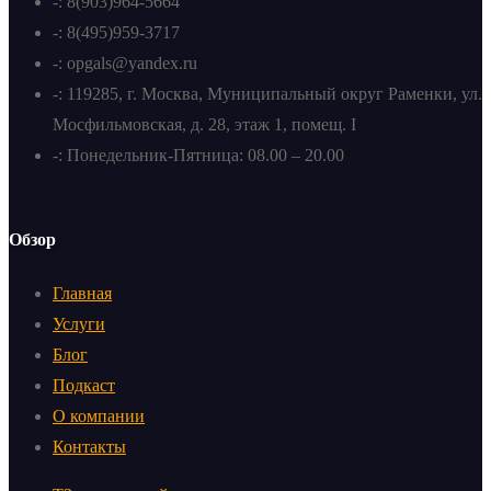
-: 8(903)964-5664
-: 8(495)959-3717
-: opgals@yandex.ru
-: 119285, г. Москва, Муниципальный округ Раменки, ул.
Мосфильмовская, д. 28, этаж 1, помещ. I
-: Понедельник-Пятница: 08.00 – 20.00
Обзор
Главная
Услуги
Блог
Подкаст
О компании
Контакты