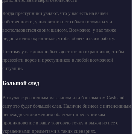
дополнительные меры безопасности.
Когда преступники узнают, что у вас есть на вашей
собственности, у них возникнет соблазн вломиться и
воспользоваться своим шансом. Возможно, у вас также
недостаточно охранников, чтобы облегчить им работу.
Поэтому у вас должно быть достаточно охранников, чтобы
превзойти воров и преступников в любой возможной
ситуации.
Большой след
В случае с розничным магазином или банкоматом Cash and
carry это будет большой след. Наличие бизнеса с интенсивным
пешеходным движением облегчает преступникам
проникновение в вашу торговую точку и выход из нее с
украденными предметами в таких сценариях.