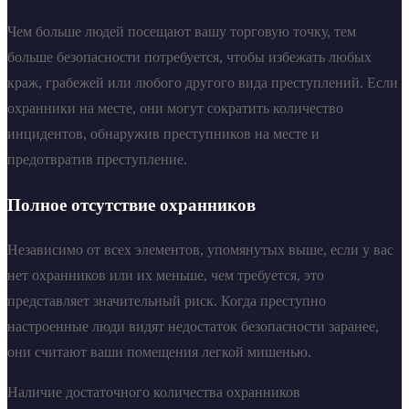
Чем больше людей посещают вашу торговую точку, тем
больше безопасности потребуется, чтобы избежать любых
краж, грабежей или любого другого вида преступлений. Если
охранники на месте, они могут сократить количество
инцидентов, обнаружив преступников на месте и
предотвратив преступление.
Полное отсутствие охранников
Независимо от всех элементов, упомянутых выше, если у вас
нет охранников или их меньше, чем требуется, это
представляет значительный риск. Когда преступно
настроенные люди видят недостаток безопасности заранее,
они считают ваши помещения легкой мишенью.
Наличие достаточного количества охранников