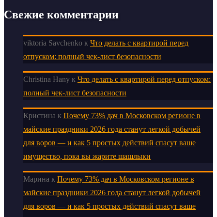
Свежие комментарии
viktoria Savchenko
к
Что делать с квартирой перед
отпуском: полный чек-лист безопасности
Christina Hany
к
Что делать с квартирой перед отпуском:
полный чек-лист безопасности
Кристина
к
Почему 73% дач в Московском регионе в
майские праздники 2026 года станут легкой добычей
для воров — и как 5 простых действий спасут ваше
имущество, пока вы жарите шашлыки
Марина
к
Почему 73% дач в Московском регионе в
майские праздники 2026 года станут легкой добычей
для воров — и как 5 простых действий спасут ваше