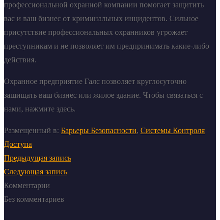
профессиональной охранной компании помогает защитить
вас и ваш бизнес от криминальных инцидентов. Сильное
присутствие профессиональных охранников угрожает
преступникам и не позволяет им предпринимать какие-либо
действия.
Охранное предприятие Галс позволяет круглосуточно
защищать ваш бизнес или жилое здание. Чтобы связаться с
нами, нажмите
здесь
.
Размещенный в:
Барьеры Безопасности
,
Системы Контроля
Доступа
Предыдущая запись
Следующая запись
Комментарии
Без комментариев