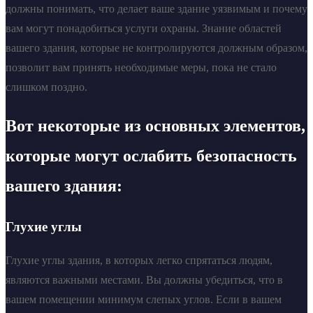
должны понимать, что делает ваше здание уязвимым и почему
вам могут понадобиться услуги охраны. Знание областей
вашего здания, которые не контролируются должным образом,
позволит вам принять необходимые меры, пока не стало
слишком поздно.
Вот некоторые из основных элементов,
которые могут ослабить безопасность
вашего здания:
Глухие углы
Глухие углы здания, в которых легко спрятаться людям,
являются важными местами. Вы должны убедиться, что в
вашем помещении минимум слепых углов. Если в вашем