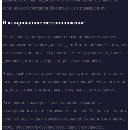
если они осмелятся приблизиться к их помещениям.
Изолированное местоположение
Если ваше здание расположено в изолированном месте с
меньшим количеством других зданий или вообще без них, оно
остается в зоне риска. Пустынные места идеально подходят
для преступников, которые ищут легкую мишень.
Воры, грабители и другие типы преступников могут напасть
на ваше здание, воспользовавшись изоляцией. Когда никто не
видит, как преступники врываются, им легче это сделать.
Размещение коммерческого или жилого здания в
изолированном месте сопряжено с риском. Вы должны нанять
услуги близлежащей профессиональной охранной компании,
чтобы обеспечить безопасность вашего имущества.