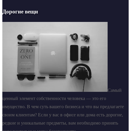
Дорогие вещи
Самый
ценный элемент собственности человека — это его
имущество. В чем суть вашего бизнеса и что вы предлагаете
своим клиентам? Если у вас в офисе или дома есть дорогие,
редкие и уникальные предметы, вам необходимо принять