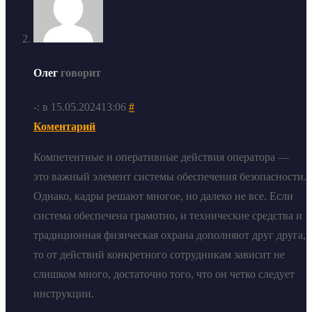
Олег
говорит
-: в 15.05.202413:06
#
Коментарий
Компетентные и оперативные действия оператора —
это важный элемент системы обеспечения безопасности.
Однако, кадры решают многое, но далеко не все. Если
система обеспечена грамотно, и технические средства и
традиционная физическая охрана дополняют друг друга,
то от действий конкретного сотрудникам зависит не
слишком много, достаточно того, что он четко следует
инструкции.