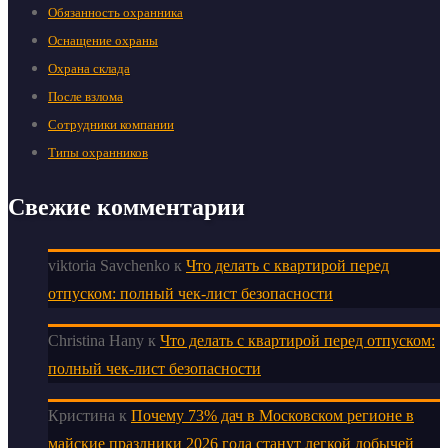
Обязанность охранника
Оснащение охраны
Охрана склада
После взлома
Сотрудники компании
Типы охранников
Свежие комментарии
viktoria Savchenko
к
Что делать с квартирой перед
отпуском: полный чек-лист безопасности
Christina Hany
к
Что делать с квартирой перед отпуском:
полный чек-лист безопасности
Кристина
к
Почему 73% дач в Московском регионе в
майские праздники 2026 года станут легкой добычей