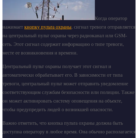
Когда оператор
нажимает
кнопку пульта охраны
, сигнал тревоги отправляется
на центральный пульт охраны через радиоканал или GSM-
сеть. Этот сигнал содержит информацию о типе тревоги,
месте ее возникновения и времени.
Центральный пульт охраны получает этот сигнал и
автоматически обрабатывает его. В зависимости от типа
тревоги, центральный пульт может отправить уведомление
соответствующим службам безопасности или полиции. Также
он может активировать систему оповещения на объекте,
чтобы предупредить людей о возникшей опасности.
Важно отметить, что кнопка пульта охраны должна быть
доступна оператору в любое время. Она обычно располагается