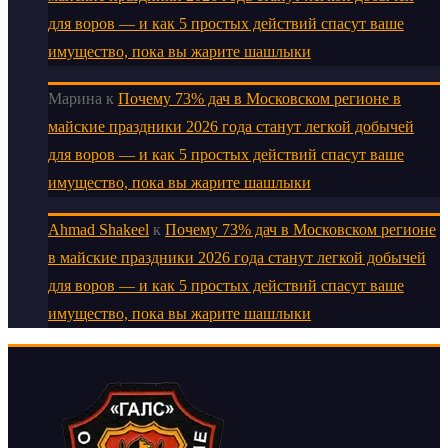
для воров — и как 5 простых действий спасут ваше
имущество, пока вы жарите шашлыки
Марина
к
Почему 73% дач в Московском регионе в
майские праздники 2026 года станут легкой добычей
для воров — и как 5 простых действий спасут ваше
имущество, пока вы жарите шашлыки
Ahmad Shakeel
к
Почему 73% дач в Московском регионе
в майские праздники 2026 года станут легкой добычей
для воров — и как 5 простых действий спасут ваше
имущество, пока вы жарите шашлыки