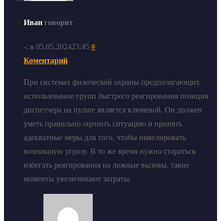
Иван
говорит
-: в 05.05.202423:45
#
Коментарий
При системах физической охраны предполагающих
использование групп быстрого реагирования позиция
диспетчера на пульте является ключевой. Он должен
уметь правильно оценить ситуацию и принять
адекватные меры для того, чтобы нивелировать
возникшую угрозу. В то же время нужно стараться
избегать реагирования на ложные вызовы, такие
моменты увеличивают затраты.