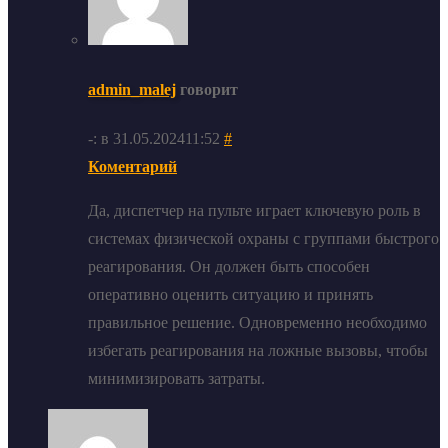
admin_malej
говорит
-: в 31.05.202411:52
#
Коментарий
Да, диспетчер на пульте играет ключевую роль в
системах физической охраны с группами быстрого
реагирования. Он должен быть способен
оперативно оценить ситуацию и принять
правильное решение. Одновременно необходимо
избегать реагирования на ложные вызовы, чтобы
минимизировать затраты.