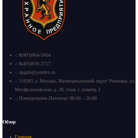
-: 8(903)964-5664
-: 8(495)959-3717
-: opgals@yandex.ru
-: 119285, г. Москва, Муниципальный округ Раменки, ул.
Мосфильмовская, д. 28, этаж 1, помещ. I
-: Понедельник-Пятница: 08.00 – 20.00
Обзор
Главная