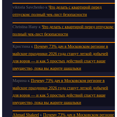
viktoria Savchenko
к
Что делать с квартирой перед
отпуском: полный чек-лист безопасности
Christina Hany
к
Что делать с квартирой перед отпуском:
полный чек-лист безопасности
Кристина
к
Почему 73% дач в Московском регионе в
майские праздники 2026 года станут легкой добычей
для воров — и как 5 простых действий спасут ваше
имущество, пока вы жарите шашлыки
Марина
к
Почему 73% дач в Московском регионе в
майские праздники 2026 года станут легкой добычей
для воров — и как 5 простых действий спасут ваше
имущество, пока вы жарите шашлыки
Ahmad Shakeel
к
Почему 73% дач в Московском регионе