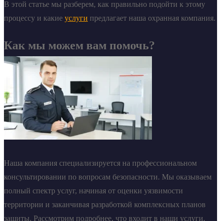
В этой статье мы разберем, как правильно подойти к этому
процессу и какие
услуги
предлагает наша охранная компания.
Как мы можем вам помочь?
Наша компания специализируется на профессиональном
консультировании по вопросам безопасности. Мы оказываем
полный спектр услуг, начиная от оценки уязвимости
территории и заканчивая разработкой комплексных планов
защиты. Рассмотрим подробнее, что входит в наши услуги.