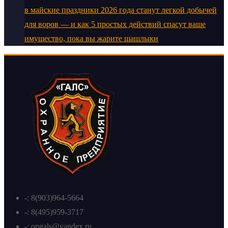
в майские праздники 2026 года станут легкой добычей
для воров — и как 5 простых действий спасут ваше
имущество, пока вы жарите шашлыки
-: 8(903)964-5664
-: 8(495)959-3717
-: opgals@yandex.ru