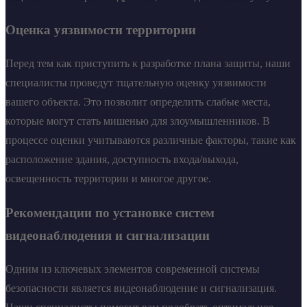
Оценка уязвимости территории
Перед тем как приступить к разработке плана защиты, наши
специалисты проведут тщательную оценку уязвимости
вашего объекта. Это позволит определить слабые места,
которые могут стать мишенью для злоумышленников. В
процессе оценки учитываются различные факторы, такие как
расположение здания, доступность входа/выхода,
освещенность территории и многое другое.
Рекомендации по установке систем
видеонаблюдения и сигнализации
Одним из ключевых элементов современной системы
безопасности является видеонаблюдение и сигнализация.