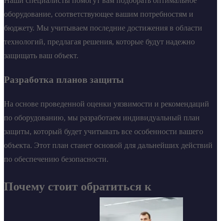
Наши специалисты помогут вам подобрать оптимальное
оборудование, соответствующее вашим потребностям и
бюджету. Мы учитываем последние достижения в области
технологий, предлагая решения, которые будут надежно
защищать ваш объект.
Разработка планов защиты
На основе проведенной оценки уязвимости и рекомендаций
по оборудованию, мы разработаем индивидуальный план
защиты, который будет учитывать все особенности вашего
объекта. Этот план станет основой для дальнейших действий
по обеспечению безопасности.
Почему стоит обратиться к