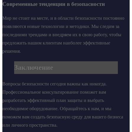
Современные тенденции в безопасности
Мир не стоит на месте, и в области безопасности постоянно
появляются новые технологии и методики. Мы следим за
последними трендами и внедряем их в свою работу, чтобы
предложить нашим клиентам наиболее эффективные
решения.
Заключение
Вопросы безопасности сегодня важны как никогда.
Профессиональное консультирование поможет вам
разработать эффективный план защиты и выбрать
необходимое оборудование. Обращайтесь к нам, и мы
поможем вам создать безопасную среду для вашего бизнеса
или личного пространства.