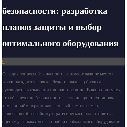
безопасности: разработка
планов защиты и выбор
оптимального оборудования
0
Сегодня вопросы безопасности занимают важное место в
жизни каждого человека, будь то владелец бизнеса,
руководитель компании или частное лицо. Важно понимать,
что обеспечение безопасности — это не просто установка
камер и найм охранников, а целый комплекс мер,
включающий разработку стратегического плана защиты,
оценку уязвимых мест и подбор необходимого оборудования.