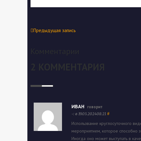
Предыдущая запись
Комментарии
2 КОММЕНТАРИЯ
ИВАН
говорит
-: в 19.03.202408:21
#
Использвание круглосуточного ви
мероприятием, которое способно з
Иногда оно может выступать в каче