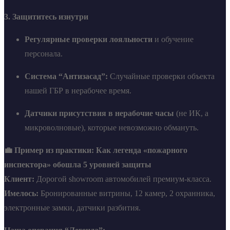
3. Защититесь изнутри
Регулярные проверки лояльности
и обучение
персонала.
Система “Антизасад”:
Случайные проверки объекта
нашей ГБР в нерабочее время.
Датчики присутствия в нерабочие часы
(не ИК, а
микроволновые), которые невозможно обмануть.
💼 Пример из практики: Как легенда «пожарного
инспектора» обошла 5 уровней защиты
Клиент:
Дорогой showroom автомобилей премиум-класса.
Имелось:
Бронированные витрины, 12 камер, 2 охранника,
электронные замки, датчики разбития.