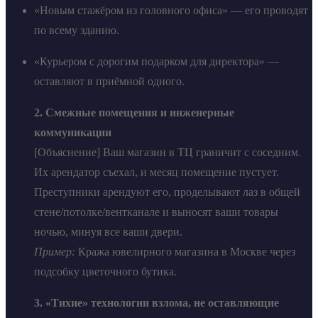
«Новым стажёром из головного офиса» — его проводят
по всему зданию.
«Курьером с дорогим подарком для директора» —
оставляют в приёмной одного.
2. Смежные помещения и инженерные
коммуникации
[Объяснение] Ваш магазин в ТЦ граничит с соседним.
Их арендатор съехал, и месяц помещение пустует.
Преступники арендуют его, проделывают лаз в общей
стене/потолке/вентканале и выносят ваши товары
ночью, минуя все ваши двери.
Пример:
Кража ювелирного магазина в Москве через
подсобку цветочного бутика.
3. «Тихие» технологии взлома, не оставляющие