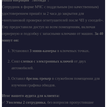
Наша операция “Легенда”:
Сотрудник в форме МЧС с поддельным (но качественным)
удостоверением пришёл за 2 часа до закрытия для
«внеплановой проверки огнетушителей после ЧП у соседей».
Ему предоставили доступ ко всем помещениям, включая
серверную и подсобку с запасными ключами от машин.
За 40
минут он:
Установил
3 мини-камеры
в ключевых точках.
Снял
слепки с электронных ключей
от двух
автомобилей.
Оставил
брелок-трекер
в служебном помещении для
изучения графика обходов.
Итог нашего аудита для клиента:
✅
Уволены 2 сотрудника
, без вопросов пропустившие