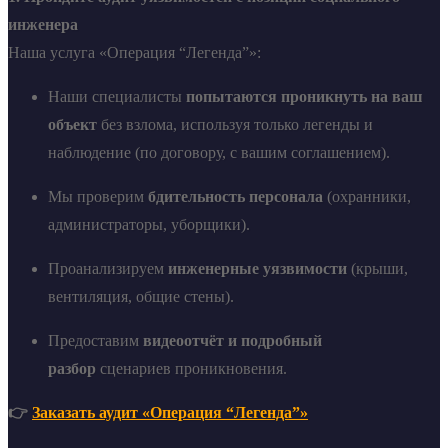
инженера
Наша услуга «Операция “Легенда”»:
Наши специалисты
попытаются проникнуть на ваш
объект
без взлома, используя только легенды и
наблюдение (по договору, с вашим соглашением).
Мы проверим
бдительность персонала
(охранники,
администраторы, уборщики).
Проанализируем
инженерные уязвимости
(крыши,
вентиляция, общие стены).
Предоставим
видеоотчёт и подробный
разбор
сценариев проникновения.
👉
Заказать аудит «Операция “Легенда”»