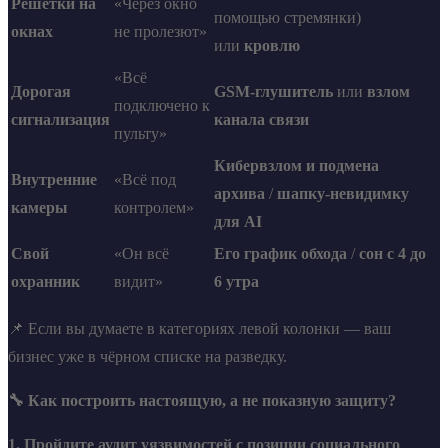
Решётки на
«Через окно
помощью стремянки)
окнах
не пролезют»
или
кровлю
«Всё
Дорогая
GSM-глушитель
или
взлом
подключено к
сигнализация
канала связи
пульту»
Кибервзлом и подмена
Внутренние
«Всё под
архива
/
шапку-невидимку
камеры
контролем»
для AI
Свой
«Он всё
Его график обхода
/
сон с 4 до
охранник
видит»
6 утра
📌 Если вы думаете в категориях левой колонки — ваш
бизнес уже в чёрном списке на разведку.
🔧 Как построить настоящую, а не показную защиту?
1. Пройдите аудит уязвимостей с позиции социального