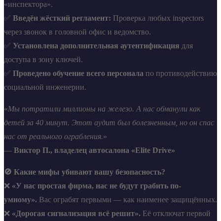
«инспектора».
✅
Введён жёсткий регламент:
Проверка любых inspectors
через звонок в головной офис и ведомство.
✅
Установлена дополнительная аутентификация
для
доступа в зону ключей.
✅
Проведено обучение всего персонала
по противодействию
социальной инженерии.
«
Мы потратили миллионы на железо. А нас обманули как
детей за 40 минут. Этот аудит был болезненным, но он спас
нас от реального ограбления.
»
—
Виктор П., владелец автосалона «Elite Drive»
🚫 Какие мифы убивают вашу безопасность?
❌
«У нас простая фирма, нас не будут грабить по-
умному».
Вас ограбят первыми — как наименее защищённых.
❌
«Дорогая сигнализация всё решит».
Её отключат первой