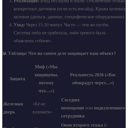
Реализация:
Вход без шума и пыли. Отключение только
конкретных датчиков (если есть инсайд). Кража целевых
активов (деньги, данные, специфическое оборудование)
Уход:
Через 15-20 минут. Часто — тем же путём.
Система либо не сработала, либо тревога была
объяснена «сбоем».
📊 Таблица: Что на самом деле защищает ваш объект?
Миф («Мы
защищены,
Реальность 2026 («Вас
Защита
потому
обокрадут через…»)
что…»)
Соседнее
Железная
«Её не
помещение
или
подкупленного
дверь
взломать»
сотрудника
Окно второго этажа
(с