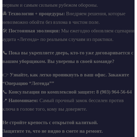
первым и самым сильным рубежом обороны.
🚔
Технологии + процедуры:
Внедряем решения, которые
невозможно обойти без взлома в чистом поле.
🛠️
Постоянная эволюция:
Мы ежегодно обновляем сценарии
аудита «Легенда» по реальным случаям из практики.
📞 Пока вы укрепляете дверь, кто-то уже договаривается с
вашим уборщиком. Вы уверены в своей команде?
👉
Узнайте, как легко проникнуть в ваш офис. Закажите
“Операцию “Легенда””
📞
Консультация по комплексной защите: 8 (903) 964-56-64
📍
Напоминаем:
Самый прочный замок бессилен против
ключа в голове того, кому вы доверяете.
Не стройте крепость с открытой калиткой.
Защитите то, что не видно в смете на ремонт.