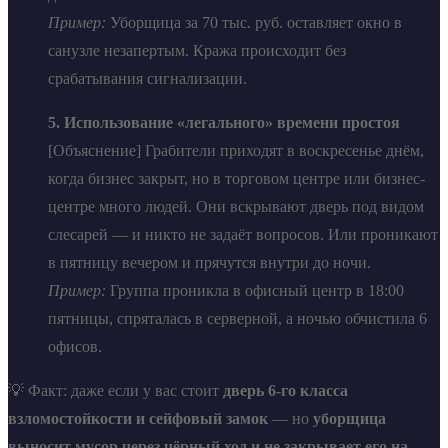
Пример:
Уборщица за 70 тыс. руб. оставляет окно в
санузле незапертым. Кража происходит без
срабатывания сигнализации.
5. Использование «легального» времени простоя
[Объяснение] Грабители приходят в воскресенье днём,
когда бизнес закрыт, но в торговом центре или бизнес-
центре много людей. Они вскрывают дверь под видом
слесарей — и никто не задаёт вопросов. Или проникают
в пятницу вечером и прячутся внутри до ночи.
Пример:
Группа проникла в офисный центр в 18:00
пятницы, спряталась в серверной, а ночью обчистила 6
офисов.
💡 Факт: даже если у вас стоит
дверь 6-го класса
взломостойкости и сейфовый замок
— но
уборщица
выносит мусор через чёрный ход и не закрывает его на