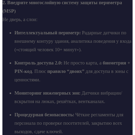
2. Внедрите многослойную систему защиты периметра
(MSP)
Не дверь, а слои:
Интеллектуальный периметр:
Радарные датчики по
внешнему контуру здания, аналитика поведения у входа
(«стоящий человек 10+ минут»).
Контроль доступа 2.0:
Не просто карта, а
биометрия +
PIN-код
. Плюс
правило “двоих”
для доступа в зоны с
ценностями.
Мониторинг инженерных зон:
Датчики вибрации/
вскрытия на люках, решётках, вентканалах.
Процедурная безопасность:
Чёткие регламенты для
персонала по проверке посетителей, закрытию всех
выходов, сдаче ключей.