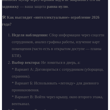
задвижку
— ваша защита
равна нулю
.
🛠️ Как выглядит «интеллектуальное» ограбление 2026
года?
Неделя наблюдения:
Сбор информации через соцсети
сотрудников, анализ графика работы, изучение карт
помещения (часто есть в открытом доступе — планы
БТИ).
Выбор вектора:
Не ломиться в дверь, а:
* Вариант А: Договориться с сотрудником (уборщица,
охранник).
* Вариант Б: Использовать «легенду» для дневного
проникновения.
* Вариант В: Войти через крышу, окно второго этажа,
вентканал.