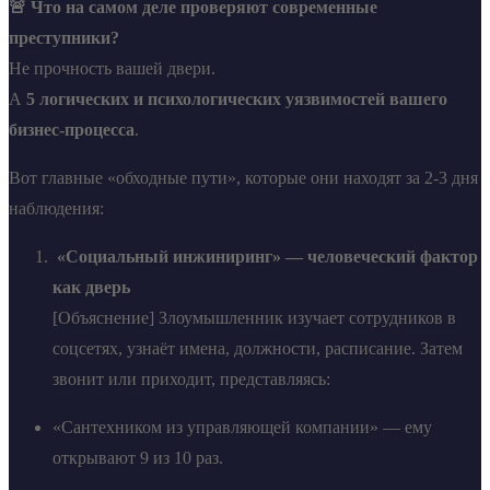
🚨 Что на самом деле проверяют современные
преступники?
Не прочность вашей двери.
А
5 логических и психологических уязвимостей вашего
бизнес-процесса
.
Вот главные «обходные пути», которые они находят за 2-3 дня
наблюдения:
«Социальный инжиниринг» — человеческий фактор
как дверь
[Объяснение] Злоумышленник изучает сотрудников в
соцсетях, узнаёт имена, должности, расписание. Затем
звонит или приходит, представляясь:
«Сантехником из управляющей компании» — ему
открывают 9 из 10 раз.