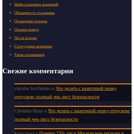
Найм охранных компаний
Обязанность охранника
Оснащение охраны
Охрана склада
После взлома
Сотрудники компании
Типы охранников
Свежие комментарии
viktoria Savchenko
к
Что делать с квартирой перед
отпуском: полный чек-лист безопасности
Christina Hany
к
Что делать с квартирой перед отпуском:
полный чек-лист безопасности
Кристина
к
Почему 73% дач в Московском регионе в