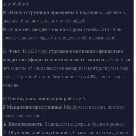
или обойдут.
❌
«Наши сотрудники проверены и надёжны».
Давление,
шантаж, большие деньги меняют людей.
❌
«У нас нет соседей / мы на втором этаже».
Это лишь
слегка усложняет задачу, но не делает её невозможной.
⚠️
Факт:
В 2026 году
страховые компании официально
вводят коэффициент «комплексности защиты».
Если у вас
нет защиты от социальной инженерии и контроля уязвимых
зон — страховой полис будет дороже на 40%, а выплаты —
меньше.
✅ Почему наша концепция работает?
🔒
Мышление преступника:
Мы думаем как они, поэтому
знаем, где вы слабы.
📡
Комплексность:
Защищаем не дверь, а бизнес-процесс.
📄
Обучение, а не запугивание:
Делаем ваших сотрудников