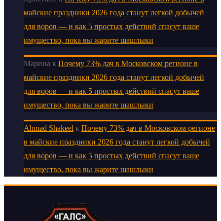
майские праздники 2026 года станут легкой добычей
для воров — и как 5 простых действий спасут ваше
имущество, пока вы жарите шашлыки
Марина
к
Почему 73% дач в Московском регионе в
майские праздники 2026 года станут легкой добычей
для воров — и как 5 простых действий спасут ваше
имущество, пока вы жарите шашлыки
Ahmad Shakeel
к
Почему 73% дач в Московском регионе
в майские праздники 2026 года станут легкой добычей
для воров — и как 5 простых действий спасут ваше
имущество, пока вы жарите шашлыки