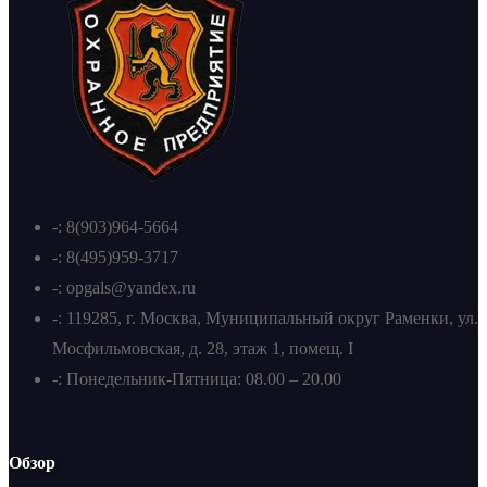
-: 8(903)964-5664
-: 8(495)959-3717
-: opgals@yandex.ru
-: 119285, г. Москва, Муниципальный округ Раменки, ул.
Мосфильмовская, д. 28, этаж 1, помещ. I
-: Понедельник-Пятница: 08.00 – 20.00
Обзор