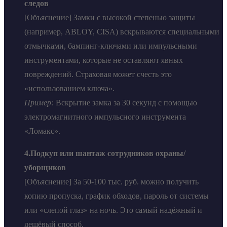
следов
[Объяснение] Замки с высокой степенью защиты
(например, ABLOY, CISA) вскрываются специальными
отмычками, бампинг-ключами или импульсными
инструментами, которые не оставляют явных
повреждений. Страховая может счесть это
«использованием ключа».
Пример:
Вскрытие замка за 30 секунд с помощью
электромагнитного импульсного инструмента
«Ломакс».
4.Подкуп или шантаж сотрудников охраны/
уборщиков
[Объяснение] За 50-100 тыс. руб. можно получить
копию пропуска, график обходов, пароль от системы
или «слепой глаз» на ночь. Это самый надёжный и
дешёвый способ.