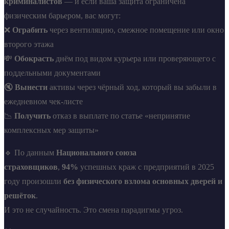
криминалистов
— и если ваша защита ограничена
физическим барьером, вас могут:
❌
Ограбить
через вентиляцию, смежное помещение или окно
второго этажа
💸
Обокрасть
днём под видом курьера или проверяющего с
поддельными документами
🔇
Вынести
активы через чёрный ход, который вы забыли в
ежедневном чек-листе
📉
Получить
отказ в выплате по статье «непринятие
комплексных мер защиты»
🔹 По данным
Национального союза
страховщиков
,
94%
успешных краж с предприятий в 2025
году произошли
без физического взлома основных дверей и
решёток
.
И это не случайность. Это смена парадигмы угроз.