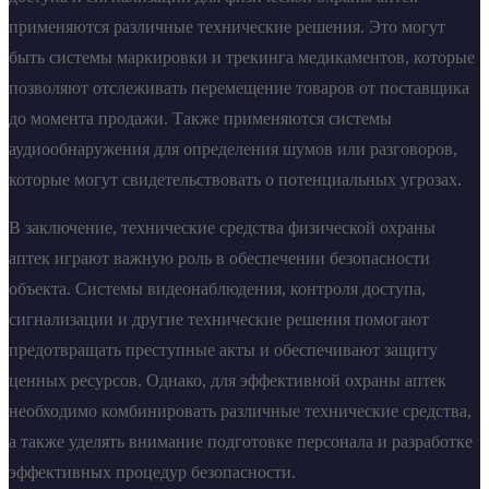
применяются различные технические решения. Это могут
быть системы маркировки и трекинга медикаментов, которые
позволяют отслеживать перемещение товаров от поставщика
до момента продажи. Также применяются системы
аудиообнаружения для определения шумов или разговоров,
которые могут свидетельствовать о потенциальных угрозах.
В заключение, технические средства физической охраны
аптек играют важную роль в обеспечении безопасности
объекта. Системы видеонаблюдения, контроля доступа,
сигнализации и другие технические решения помогают
предотвращать преступные акты и обеспечивают защиту
ценных ресурсов. Однако, для эффективной охраны аптек
необходимо комбинировать различные технические средства,
а также уделять внимание подготовке персонала и разработке
эффективных процедур безопасности.