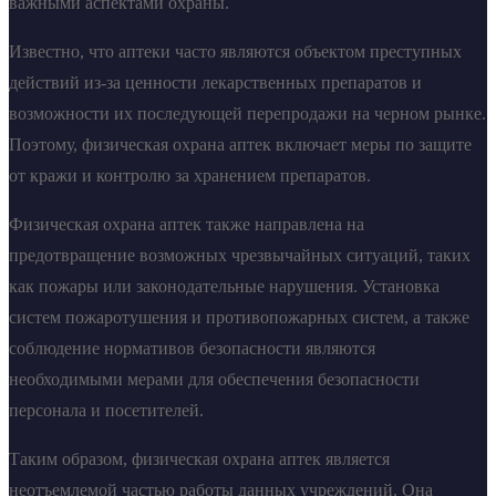
важными аспектами охраны.
Известно, что аптеки часто являются объектом преступных
действий из-за ценности лекарственных препаратов и
возможности их последующей перепродажи на черном рынке.
Поэтому, физическая охрана аптек включает меры по защите
от кражи и контролю за хранением препаратов.
Физическая охрана аптек также направлена на
предотвращение возможных чрезвычайных ситуаций, таких
как пожары или законодательные нарушения. Установка
систем пожаротушения и противопожарных систем, а также
соблюдение нормативов безопасности являются
необходимыми мерами для обеспечения безопасности
персонала и посетителей.
Таким образом, физическая охрана аптек является
неотъемлемой частью работы данных учреждений. Она