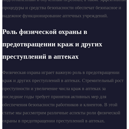
процедуры и средства безопасности обеспечат безопасное и
надежное функционирование аптечных учреждений.
Роль физической охраны в
предотвращении краж и других
преступлений в аптеках
Физическая охрана играет важную роль в предотвращении
краж и других преступлений в аптеках. Стремительный рост
преступности и увеличение числа краж в аптеках за
последние годы требует принятия активных мер для
обеспечения безопасности работников и клиентов. В этой
статье мы рассмотрим различные аспекты роли физической
охраны в предотвращении преступлений в аптеках.