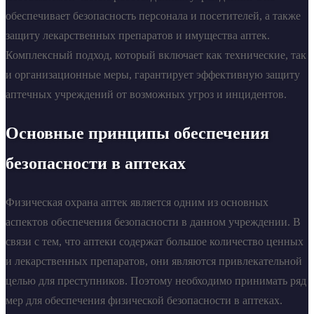
обеспечивает безопасность персонала и посетителей, а также
защиту лекарственных препаратов и имущества аптек.
Комплексный подход, который включает как технические, так
и организационные меры, гарантирует эффективную защиту
аптечных учреждений от возможных угроз и инцидентов.
Основные принципы обеспечения
безопасности в аптеках
Физическая охрана аптек является одним из основных
аспектов обеспечения безопасности в данном учреждении. В
связи с тем, что аптеки содержат большое количество ценных
и лекарственных препаратов, они являются привлекательной
целью для преступников. Поэтому необходимо принимать ряд
мер для обеспечения физической безопасности в аптеках.