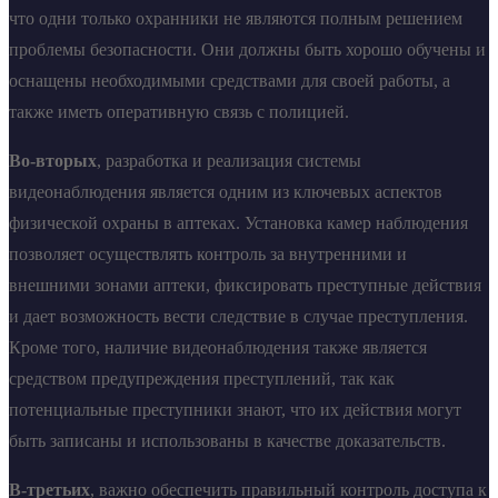
что одни только охранники не являются полным решением
проблемы безопасности. Они должны быть хорошо обучены и
оснащены необходимыми средствами для своей работы, а
также иметь оперативную связь с полицией.
Во-вторых
, разработка и реализация системы
видеонаблюдения является одним из ключевых аспектов
физической охраны в аптеках. Установка камер наблюдения
позволяет осуществлять контроль за внутренними и
внешними зонами аптеки, фиксировать преступные действия
и дает возможность вести следствие в случае преступления.
Кроме того, наличие видеонаблюдения также является
средством предупреждения преступлений, так как
потенциальные преступники знают, что их действия могут
быть записаны и использованы в качестве доказательств.
В-третьих
, важно обеспечить правильный контроль доступа к