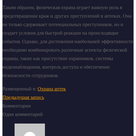
Таким образом, физическая охрана играет важную роль в
предотвращении краж и других преступлений в аптеках. Она
не только сдерживает потенциальных преступников, но и
создает условия для быстрой реакции на происходящие
события. Однако, для достижения наибольшей эффективности
необходимо комбинировать различные аспекты физической
охраны, такие как присутствие охранников, системы
видеонаблюдения, контроль доступа и обеспечение
безопасности сотрудников.
Размещенный в:
Охрана аптек
Предыдущая запись
Комментарии
Один комментарий