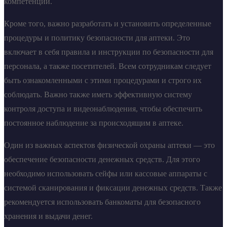
компетенции.
Кроме того, важно разработать и установить определенные
процедуры и политику безопасности для аптеки. Это
включает в себя правила и инструкции по безопасности для
персонала, а также посетителей. Всем сотрудникам следует
быть ознакомленными с этими процедурами и строго их
соблюдать. Важно также иметь эффективную систему
контроля доступа и видеонаблюдения, чтобы обеспечить
постоянное наблюдение за происходящим в аптеке.
Один из важных аспектов физической охраны аптеки — это
обеспечение безопасности денежных средств. Для этого
необходимо использовать сейфы или кассовые аппараты с
системой сканирования и фиксации денежных средств. Также
рекомендуется использовать банкоматы для безопасного
хранения и выдачи денег.