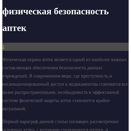
физическая безопасность
аптек
1
Физическая охрана аптек является одной из наиболее важных
составляющих обеспечения безопасности данных
учреждений. В современном мире, где преступность и
несанкционированный доступ к медикаментам становятся все
более распространенными, необходимость в эффективной
системе физической защиты аптек становится крайне
актуальной.
Первый параграф данной статьи посвящен рассмотрению
основных угроз, с которыми сталкиваются аптеки, и