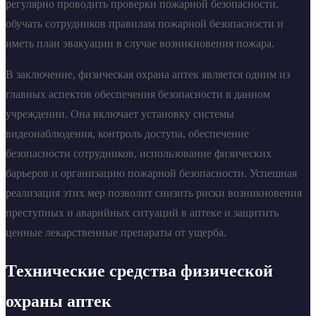
регулярно проводить проверки пожарной безопасности,
обучать сотрудников правилам пожарной безопасности и
иметь план эвакуации в случае возникновения пожара.
В заключение, физическая охрана аптек является одним из
главных аспектов обеспечения безопасности в данном
учреждении. Она включает установку системы
видеонаблюдения, контроль доступа, обеспечение
безопасности сотрудников, использование физических
барьеров и организацию пожарной безопасности. Успешная
реализация этих мер позволит снизить риски возникновения
преступных и аварийных ситуаций в аптеке и защитить
ценные лекарственные препараты от ущерба.
Технические средства физической
охраны аптек