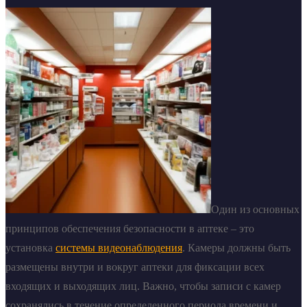
Один из основных
принципов обеспечения безопасности в аптеке – это
установка
системы видеонаблюдения
. Камеры должны быть
размещены внутри и вокруг аптеки для фиксации всех
входящих и выходящих лиц. Важно, чтобы записи с камер
сохранялись в течение определенного периода времени и