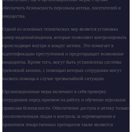
обеспечить безопасность персонала аптеки, посетителей и
имущества.
Одной из основных технических мер является установка
камер видеонаблюдения, которые позволяют контролировать
происходящее внутри и вокруг аптеки. Это помогает в
идентификации преступников и предотвращает возможные
инциденты. Кроме того, могут быть установлены системы
тревожной кнопки, с помощью которых сотрудники могут
вызвать помощь в случае чрезвычайной ситуации.
Организационные меры включают в себя проверку
сотрудников перед приемом на работу и обучение персонала
правилам безопасности. Обеспечение доступа в аптеку только
уполномоченным лицам и контроль за перемещением и
хранением лекарственных препаратов также являются