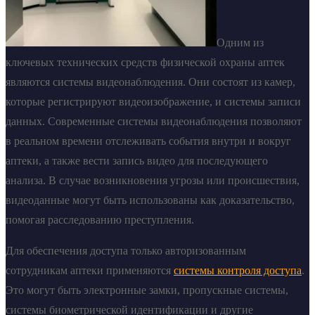
Одним из
ключевых технических средств физической охраны аптек
являются системы видеонаблюдения. Они состоят из камер,
которые регистрируют видеоизображение, и системы записи
данных. Современные системы видеонаблюдения позволяют
в реальном времени отслеживать события внутри и вокруг
аптеки, а также вести запись видео для последующего
анализа. В случае возникновения угрозы или происшествия,
видеоданные могут быть использованы как доказательство,
помогая расследованию преступления.
Для обеспечения доступа только авторизованным
сотрудникам аптеки применяются
системы контроля доступа
.
Это могут быть электронные замки, пропускные системы,
системы биометрической идентификации и другие