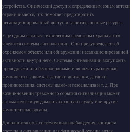
устройства. Физический доступ к определенным зонам аптеки
ограничивается, что помогает предотвратить
несанкционированный доступ и защитить ценные ресурсы.
Еще одним важным техническим средством охраны аптек
являются системы сигнализации. Они предупреждают об
охраняемом объекте или обнаружении несанкционированной
активности внутри него. Системы сигнализации могут быть
проводными или беспроводными и включать различные
компоненты, такие как датчики движения, датчики
проникновения, системы дымо- и газоанализа и т. д. При
возникновении тревожного события сигнализация может
автоматически уведомлять охранную службу или другие
компетентные органы.
Дополнительно к системам видеонаблюдения, контроля
доступа и сигнализации для физической охраны аптек