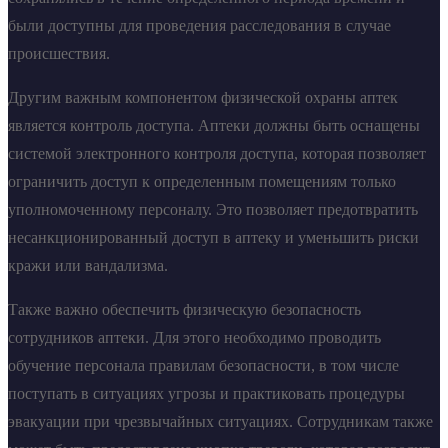
были доступны для проведения расследования в случае
происшествия.
Другим важным компонентом физической охраны аптек
является контроль доступа. Аптеки должны быть оснащены
системой электронного контроля доступа, которая позволяет
ограничить доступ к определенным помещениям только
уполномоченному персоналу. Это позволяет предотвратить
несанкционированный доступ в аптеку и уменьшить риски
кражи или вандализма.
Также важно обеспечить физическую безопасность
сотрудников аптеки. Для этого необходимо проводить
обучение персонала правилам безопасности, в том числе
поступать в ситуациях угрозы и практиковать процедуры
эвакуации при чрезвычайных ситуациях. Сотрудникам также