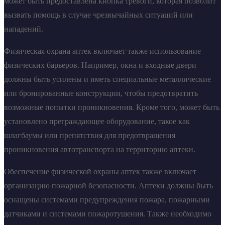
может быть предоставлена кнопка тревоги, которая позволит
вызвать помощь в случае чрезвычайных ситуаций или
нападений.
Физическая охрана аптек включает также использование
физических барьеров. Например, окна и входные двери
должны быть усилены и иметь специальные металлические
или бронированные конструкции, чтобы предотвратить
возможные попытки проникновения. Кроме того, может быть
установлено преграждающее оборудование, такое как
шлагбаумы или препятствия для предотвращения
проникновения автотранспорта на территорию аптеки.
Обеспечение физической охраны аптек также включает
организацию пожарной безопасности. Аптеки должны быть
оснащены системами предупреждения пожара, пожарными
датчиками и системами пожаротушения. Также необходимо