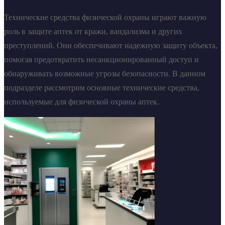
Технические средства физической охраны играют важную
роль в защите аптек от кражи, вандализма и других
преступлений. Они обеспечивают надежную защиту объекта,
помогая предотвратить несанкционированный доступ и
обнаруживать возможные угрозы безопасности. В данном
подразделе рассмотрим основные технические средства,
используемые для физической охраны аптек.