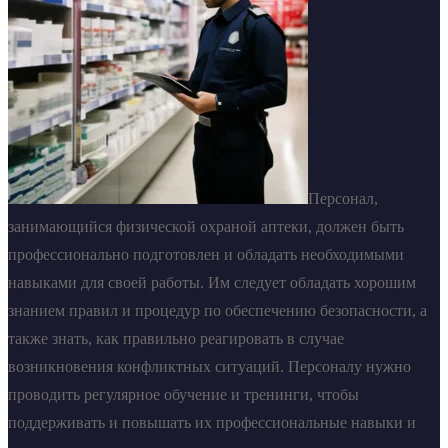
Персонал,
занимающийся физической охраной аптеки, должен быть
профессионально подготовлен и обладать необходимыми
навыками для своей работы. Им следует обладать хорошим
знанием правил и процедур по обеспечению безопасности, а
также знать, как правильно реагировать в случае
возникновения конфликтных ситуаций. Персоналу нужно
проводить регулярное обучение и тренинги, чтобы
поддерживать и повышать их профессиональные навыки и