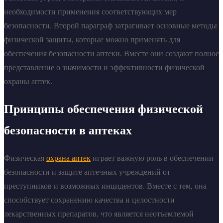
необходимости применения соответствующих мер
безопасности. Второй параграф затрагивает основные методы
физической защиты, которые можно применять для
обеспечения безопасности аптеки. Вместе они создают полное
представление о значимости и эффективности физической
охраны аптек.
Принципы обеспечения физической
безопасности в аптеках
Физическая
охрана аптек
играет важную роль в обеспечении
безопасности и защите аптечных учреждений от
преступников и возможных инцидентов. Вместе с тем, она
способствует сохранению качества и целостности
лекарственных препаратов, что является неотъемлемой