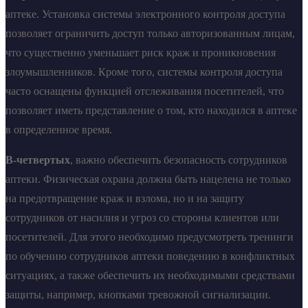
аптеке. Установка системы электронного контроля доступа
позволяет ограничить доступ только авторизованным лицам,
что существенно уменьшает риск краж и проникновения
злоумышленников. Кроме того, системы контроля доступа
часто оснащены функцией отслеживания посетителей, что
позволяет иметь представление о том, кто находился в аптеке
в определенное время.
В-четвертых
, важно обеспечить безопасность сотрудников
аптеки. Физическая охрана должна быть нацелена не только
на предотвращение краж и взлома, но и на защиту
сотрудников от насилия и угроз со стороны клиентов или
посетителей. Для этого необходимо предусмотреть тренинги
по обучению сотрудников аптеки поведению в конфликтных
ситуациях, а также обеспечить их необходимыми средствами
защиты, например, кнопками тревожной сигнализации.