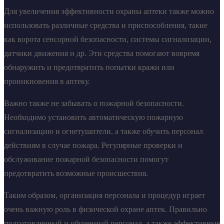
Для увеличения эффективности охраны аптеки также можно
использовать различные средства и приспособления, такие
как ворота сенсорной безопасности, системы сигнализации,
датчики движения и др. Эти средства помогают вовремя
обнаружить и предотвратить попытки кражи или
проникновения в аптеку.
Важно также не забывать о пожарной безопасности.
Необходимо установить автоматическую пожарную
сигнализацию и огнетушители, а также обучить персонал
действиям в случае пожара. Регулярные проверки и
обслуживание пожарной безопасности помогут
предотвратить возможные происшествия.
Таким образом, организация персонала и процедур играет
очень важную роль в физической охране аптек. Правильно
подготовленный и обученный персонал, а также эффективные