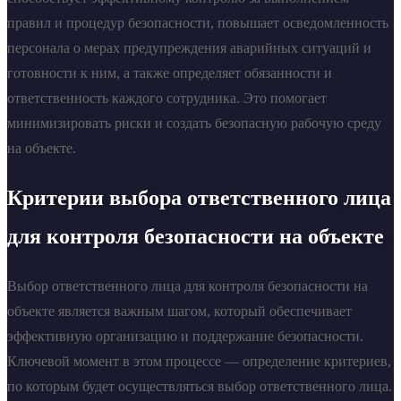
правил и процедур безопасности, повышает осведомленность
персонала о мерах предупреждения аварийных ситуаций и
готовности к ним, а также определяет обязанности и
ответственность каждого сотрудника. Это помогает
минимизировать риски и создать безопасную рабочую среду
на объекте.
Критерии выбора ответственного лица
для контроля безопасности на объекте
Выбор ответственного лица для контроля безопасности на
объекте является важным шагом, который обеспечивает
эффективную организацию и поддержание безопасности.
Ключевой момент в этом процессе — определение критериев,
по которым будет осуществляться выбор ответственного лица.