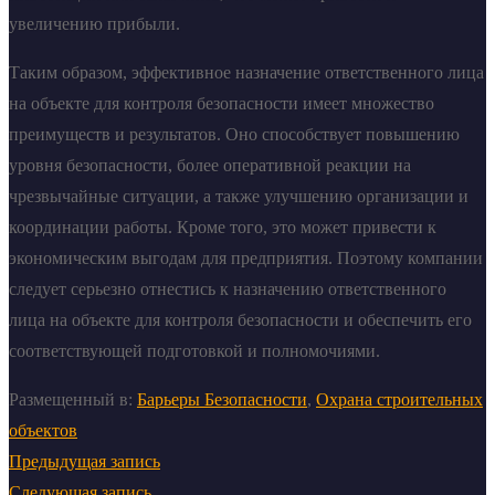
увеличению прибыли.
Таким образом, эффективное назначение ответственного лица
на объекте для контроля безопасности имеет множество
преимуществ и результатов. Оно способствует повышению
уровня безопасности, более оперативной реакции на
чрезвычайные ситуации, а также улучшению организации и
координации работы. Кроме того, это может привести к
экономическим выгодам для предприятия. Поэтому компании
следует серьезно отнестись к назначению ответственного
лица на объекте для контроля безопасности и обеспечить его
соответствующей подготовкой и полномочиями.
Размещенный в:
Барьеры Безопасности
,
Охрана строительных
объектов
Предыдущая запись
Следующая запись