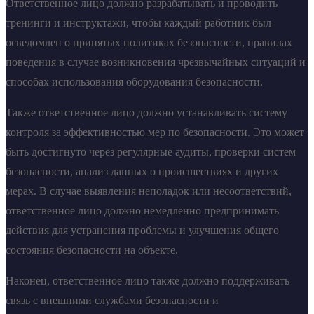
Ответственное лицо должно разрабатывать и проводить
тренинги и инструктажи, чтобы каждый работник был
осведомлен о принятых политиках безопасности, правилах
поведения в случае возникновения чрезвычайных ситуаций и
способах использования оборудования безопасности.
Также ответственное лицо должно устанавливать систему
контроля за эффективностью мер по безопасности. Это может
быть достигнуто через регулярные аудиты, проверки систем
безопасности, анализ данных о происшествиях и других
мерах. В случае выявления неполадок или несоответствий,
ответственное лицо должно немедленно предпринимать
действия для устранения проблемы и улучшения общего
состояния безопасности на объекте.
Наконец, ответственное лицо также должно поддерживать
связь с внешними службами безопасности и