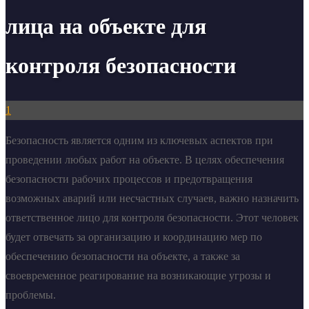
лица на объекте для
контроля безопасности
1
Безопасность является одним из ключевых аспектов при
проведении любых работ на объекте. В целях обеспечения
безопасности рабочих процессов и предотвращения
возможных аварий или несчастных случаев, важно назначить
ответственное лицо для контроля безопасности. Этот человек
будет отвечать за организацию и координацию мер по
обеспечению безопасности на объекте, а также за
своевременное реагирование на возникающие угрозы и
проблемы.