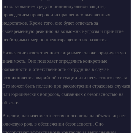
использованием средств индивидуальной защиты,
проведением проверок и исправлением выявленных
недостатков. Кроме того, оно будет отвечать за
своевременную реакцию на возможные угрозы и принятие
необходимых мер по предотвращению их развития.
Назначение ответственного лица имеет также юридическую
значимость. Оно позволяет определить конкретные
обязанности и ответственность сотрудника в случае
возникновения аварийной ситуации или несчастного случая.
Это может быть полезно при рассмотрении страховых случаев
или юридических вопросов, связанных с безопасностью на
объекте.
В целом, назначение ответственного лица на объекте играет
ключевую роль в обеспечении безопасности. Оно
способствует эффективному контролю за выполнением