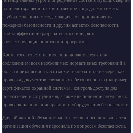
потенциальных угроз и определение соответствующих мер по
их предотвращению. Ответственное лицо должно иметь
глубокие знания о методах защиты от проникновения,
пожарной безопасности и других аспектах безопасности,
чтобы эффективно разрабатывать и внедрять
соответствующие политики и программы.
Кроме того, ответственное лицо должно следить за
соблюдением всех необходимых нормативных требований в
области безопасности. Это может включать такие меры, как
проверка документов, связанных с безопасностью (например,
сертификатов охранной системы), контроль доступа для
посетителей и сотрудников, а также выполнение регулярных
проверок наличия и исправности оборудования безопасности.
Другой важной обязанностью ответственного лица является
организация обучения персонала по вопросам безопасности.