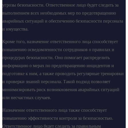
угрозы безопасности. Ответственное лицо будет следить за
выполнением всех необходимых мер по предотвращению
аварийных ситуаций и обеспечению безопасности персонала
и имущества.
Кроме того, назначение ответственного лица способствует
повышению осведомленности сотрудников о правилах и
процедурах безопасности. Оно помогает распределить
информацию о мерах по предотвращению инцидентов и
подготовке к ним, а также проводить регулярные тренировки
и проверки знаний персонала. Такой подход позволяет
минимизировать риск возникновения аварийных ситуаций
или несчастных случаев.
Назначение ответственного лица также способствует
повышению эффективности контроля за безопасностью.
Ответственное лицо будет следить за правильным