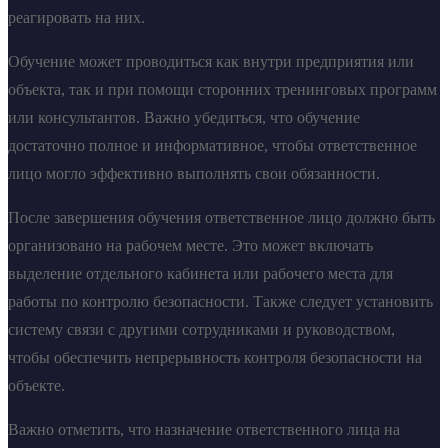
реагировать на них.
Обучение может проводиться как внутри предприятия или
объекта, так и при помощи сторонних тренинговых программ
или консультантов. Важно убедиться, что обучение
достаточно полное и информативное, чтобы ответственное
лицо могло эффективно выполнять свои обязанности.
После завершения обучения ответственное лицо должно быть
организовано на рабочем месте. Это может включать
выделение отдельного кабинета или рабочего места для
работы по контролю безопасности. Также следует установить
систему связи с другими сотрудниками и руководством,
чтобы обеспечить непрерывность контроля безопасности на
объекте.
Важно отметить, что назначение ответственного лица на