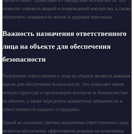
соответствии с правилами и стандартами безопасности, что
позволит избежать аварий и повреждений имущества, а также
обеспечить сохранность жизни и здоровья персонала.
Важность назначения ответственного
лица на объекте для обеспечения
безопасности
Назначение ответственного лица на объекте является важным
шагом для обеспечения безопасности. Это позволяет иметь
четкую структуру и организацию контроля за безопасностью
на объекте, а также определить конкретные обязанности и
ответственность каждого сотрудника.
Одной из основных причин назначения ответственного лица
является обеспечение эффективной реакции на возможные