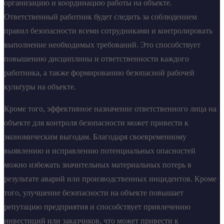
организацию и координацию работы на объекте.
Ответственный работник будет следить за соблюдением
правил безопасности всеми сотрудниками и контролировать
выполнение необходимых требований. Это способствует
повышению дисциплины и ответственности каждого
работника, а также формированию безопасной рабочей
культуры на объекте.
Кроме того, эффективное назначение ответственного лица на
объекте для контроля безопасности может привести к
экономическим выгодам. Благодаря своевременному
выявлению и исправлению потенциальных опасностей
можно избежать значительных материальных потерь в
результате аварий или производственных инцидентов. Кроме
того, улучшение безопасности на объекте повышает
репутацию предприятия и способствует привлечению
инвестиций или заказчиков, что может привести к