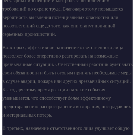
регулярных инспекций и контроль за выполнением
требований по охране труда. Благодаря этому повышается
вероятность выявления потенциальных опасностей или
несоответствий еще до того, как они станут причиной
серьезных происшествий.
Во-вторых, эффективное назначение ответственного лица
позволяет более оперативно реагировать на возможные
чрезвычайные ситуации. Ответственный работник будет знать
свои обязанности и быть готовым принять необходимые меры
в случае аварии, пожара или других чрезвычайных ситуаций.
Благодаря этому время реакции на такие события
уменьшается, что способствует более эффективному
предотвращению распространения возгорания, пострадавших
и материальных потерь.
В-третьих, назначение ответственного лица улучшает общую