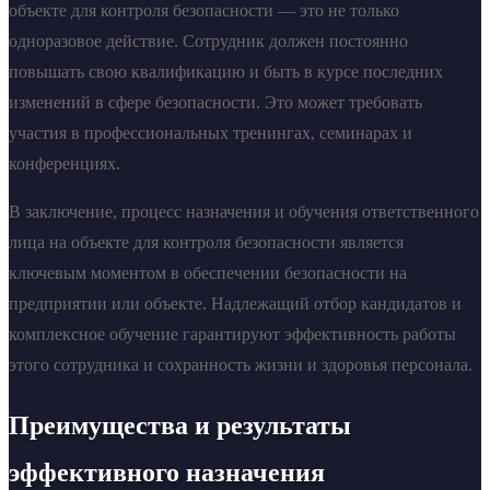
объекте для контроля безопасности — это не только
одноразовое действие. Сотрудник должен постоянно
повышать свою квалификацию и быть в курсе последних
изменений в сфере безопасности. Это может требовать
участия в профессиональных тренингах, семинарах и
конференциях.
В заключение, процесс назначения и обучения ответственного
лица на объекте для контроля безопасности является
ключевым моментом в обеспечении безопасности на
предприятии или объекте. Надлежащий отбор кандидатов и
комплексное обучение гарантируют эффективность работы
этого сотрудника и сохранность жизни и здоровья персонала.
Преимущества и результаты
эффективного назначения