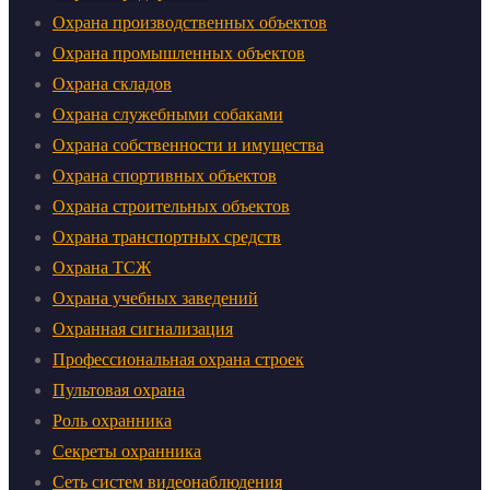
Охрана производственных объектов
Охрана промышленных объектов
Охрана складов
Охрана служебными собаками
Охрана собственности и имущества
Охрана спортивных объектов
Охрана строительных объектов
Охрана транспортных средств
Охрана ТСЖ
Охрана учебных заведений
Охранная сигнализация
Профессиональная охрана строек
Пультовая охрана
Роль охранника
Секреты охранника
Сеть систем видеонаблюдения