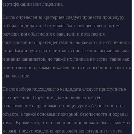
сертификации или лицензии.
После определения критериев следует провести процедуру
отбора кандидатов. Это может быть осуществлено путем
размещения объявления о вакансии и проведения
собеседований с претендентами на должность ответственного
лица. Важно учитывать не только профессиональные навыки
и знания кандидатов, но также их личные качества, такие как
ответственность, коммуникабельность и способность работать
в коллективе.
После выбора подходящего кандидата следует приступить к
его обучению. Обучение должно включать в себя
ознакомление с правилами и процедурами безопасности на
объекте, а также основами пожарной безопасности и охраны
труда. Кроме того, ответственное лицо должно быть знакомо с
мерами предупреждения чрезвычайных ситуаций и уметь