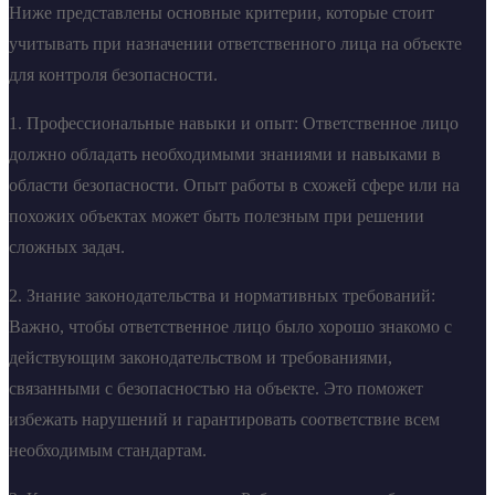
Ниже представлены основные критерии, которые стоит
учитывать при назначении ответственного лица на объекте
для контроля безопасности.
1. Профессиональные навыки и опыт: Ответственное лицо
должно обладать необходимыми знаниями и навыками в
области безопасности. Опыт работы в схожей сфере или на
похожих объектах может быть полезным при решении
сложных задач.
2. Знание законодательства и нормативных требований:
Важно, чтобы ответственное лицо было хорошо знакомо с
действующим законодательством и требованиями,
связанными с безопасностью на объекте. Это поможет
избежать нарушений и гарантировать соответствие всем
необходимым стандартам.