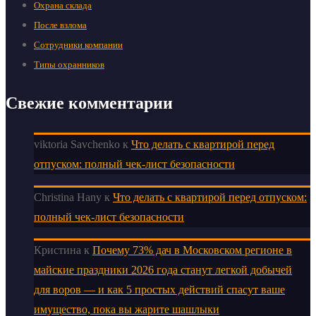
Охрана склада
После взлома
Сотрудники компании
Типы охранников
Свежие комментарии
viktoria Savchenko
к
Что делать с квартирой перед
отпуском: полный чек-лист безопасности
Christina Hany
к
Что делать с квартирой перед отпуском:
полный чек-лист безопасности
Кристина
к
Почему 73% дач в Московском регионе в
майские праздники 2026 года станут легкой добычей
для воров — и как 5 простых действий спасут ваше
имущество, пока вы жарите шашлыки