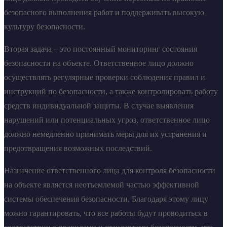
безопасного выполнения работ и поддерживать высокую
культуру безопасности.
Вторая задача – это постоянный мониторинг состояния
безопасности на объекте. Ответственное лицо должно
осуществлять регулярные проверки соблюдения правил и
инструкций по безопасности, а также контролировать работу
средств индивидуальной защиты. В случае выявления
нарушений или потенциальных угроз, ответственное лицо
должно немедленно принимать меры для их устранения и
предотвращения возможных последствий.
Назначение ответственного лица для контроля безопасности
на объекте является неотъемлемой частью эффективной
системы обеспечения безопасности. Благодаря этому лицу
можно гарантировать, что все работы будут проводиться в