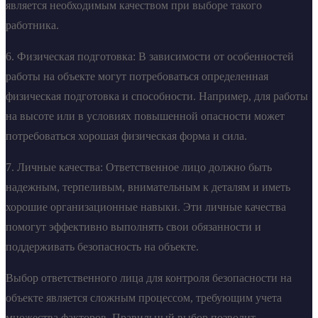
является необходимым качеством при выборе такого
работника.
6. Физическая подготовка: В зависимости от особенностей
работы на объекте могут потребоваться определенная
физическая подготовка и способности. Например, для работы
на высоте или в условиях повышенной опасности может
потребоваться хорошая физическая форма и сила.
7. Личные качества: Ответственное лицо должно быть
надежным, терпеливым, внимательным к деталям и иметь
хорошие организационные навыки. Эти личные качества
помогут эффективно выполнять свои обязанности и
поддерживать безопасность на объекте.
Выбор ответственного лица для контроля безопасности на
объекте является сложным процессом, требующим учета
множества факторов. Правильный выбор позволит