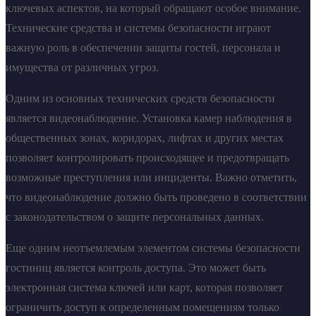
ключевых аспектов, на который обращают особое внимание.
Технические средства и системы безопасности играют
важную роль в обеспечении защиты гостей, персонала и
имущества от различных угроз.
Одним из основных технических средств безопасности
является видеонаблюдение. Установка камер наблюдения в
общественных зонах, коридорах, лифтах и других местах
позволяет контролировать происходящее и предотвращать
возможные преступления или инциденты. Важно отметить,
что видеонаблюдение должно быть проведено в соответствии
с законодательством о защите персональных данных.
Еще одним неотъемлемым элементом системы безопасности
гостиниц является контроль доступа. Это может быть
электронная система ключей или карт, которая позволяет
ограничить доступ к определенным помещениям только