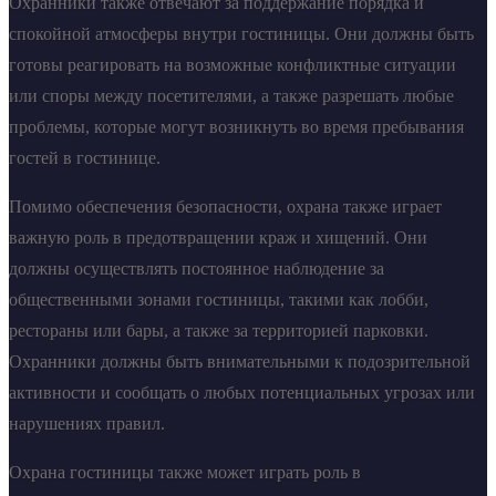
Охранники также отвечают за поддержание порядка и
спокойной атмосферы внутри гостиницы. Они должны быть
готовы реагировать на возможные конфликтные ситуации
или споры между посетителями, а также разрешать любые
проблемы, которые могут возникнуть во время пребывания
гостей в гостинице.
Помимо обеспечения безопасности, охрана также играет
важную роль в предотвращении краж и хищений. Они
должны осуществлять постоянное наблюдение за
общественными зонами гостиницы, такими как лобби,
рестораны или бары, а также за территорией парковки.
Охранники должны быть внимательными к подозрительной
активности и сообщать о любых потенциальных угрозах или
нарушениях правил.
Охрана гостиницы также может играть роль в