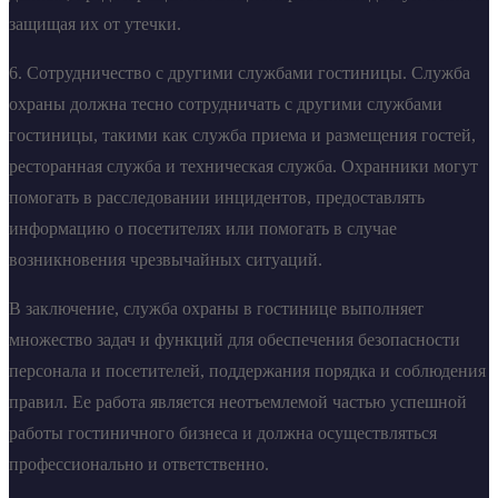
защищая их от утечки.
6. Сотрудничество с другими службами гостиницы. Служба
охраны должна тесно сотрудничать с другими службами
гостиницы, такими как служба приема и размещения гостей,
ресторанная служба и техническая служба. Охранники могут
помогать в расследовании инцидентов, предоставлять
информацию о посетителях или помогать в случае
возникновения чрезвычайных ситуаций.
В заключение, служба охраны в гостинице выполняет
множество задач и функций для обеспечения безопасности
персонала и посетителей, поддержания порядка и соблюдения
правил. Ее работа является неотъемлемой частью успешной
работы гостиничного бизнеса и должна осуществляться
профессионально и ответственно.