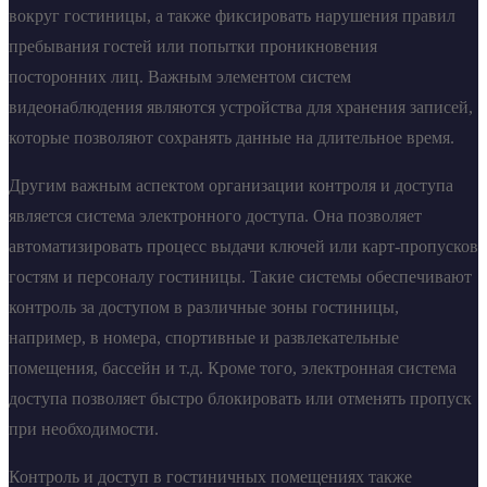
вокруг гостиницы, а также фиксировать нарушения правил
пребывания гостей или попытки проникновения
посторонних лиц. Важным элементом систем
видеонаблюдения являются устройства для хранения записей,
которые позволяют сохранять данные на длительное время.
Другим важным аспектом организации контроля и доступа
является система электронного доступа. Она позволяет
автоматизировать процесс выдачи ключей или карт-пропусков
гостям и персоналу гостиницы. Такие системы обеспечивают
контроль за доступом в различные зоны гостиницы,
например, в номера, спортивные и развлекательные
помещения, бассейн и т.д. Кроме того, электронная система
доступа позволяет быстро блокировать или отменять пропуск
при необходимости.
Контроль и доступ в гостиничных помещениях также