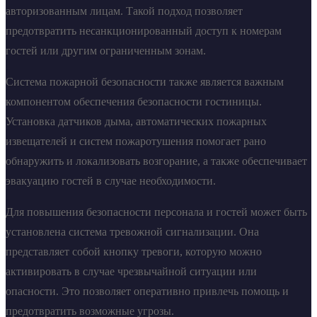
авторизованным лицам. Такой подход позволяет
предотвратить несанкционированный доступ к номерам
гостей или другим ограниченным зонам.
Система пожарной безопасности также является важным
компонентом обеспечения безопасности гостиницы.
Установка датчиков дыма, автоматических пожарных
извещателей и систем пожаротушения помогает рано
обнаружить и локализовать возгорание, а также обеспечивает
эвакуацию гостей в случае необходимости.
Для повышения безопасности персонала и гостей может быть
установлена система тревожной сигнализации. Она
представляет собой кнопку тревоги, которую можно
активировать в случае чрезвычайной ситуации или
опасности. Это позволяет оперативно привлечь помощь и
предотвратить возможные угрозы.