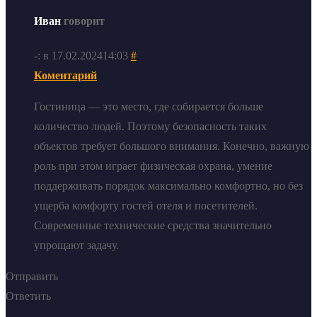
Иван
говорит
-: в 17.02.202414:03
#
Коментарий
Гостиница — это место, где собирается больше
количество людей. Поэтому безопасность таких
объектов требует большого внимания. Конечно, важную
роль при этом играет физическая охрана, умение
поддерживать порядок максимально комфортно, но без
ущерба комфорту гостей отеля и посетителей.
Современные технические средства значительно
упрощают задачу.
Отправить
Ответить