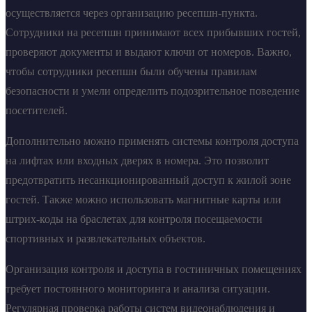
осуществляется через организацию ресепшн-пункта.
Сотрудники на ресепшн принимают всех прибывших гостей,
проверяют документы и выдают ключи от номеров. Важно,
чтобы сотрудники ресепшн были обучены правилам
безопасности и умели определить подозрительное поведение
посетителей.
Дополнительно можно применять системы контроля доступа
на лифтах или входных дверях в номера. Это позволит
предотвратить несанкционированный доступ к жилой зоне
гостей. Также можно использовать магнитные карты или
штрих-коды на браслетах для контроля посещаемости
спортивных и развлекательных объектов.
Организация контроля и доступа в гостиничных помещениях
требует постоянного мониторинга и анализа ситуации.
Регулярная проверка работы систем видеонаблюдения и