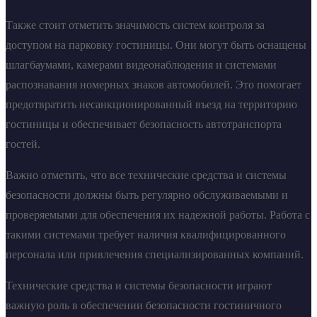
Также стоит отметить значимость систем контроля за
доступом на парковку гостиницы. Они могут быть оснащены
шлагбаумами, камерами видеонаблюдения и системами
распознавания номерных знаков автомобилей. Это помогает
предотвратить несанкционированный въезд на территорию
гостиницы и обеспечивает безопасность автотранспорта
гостей.
Важно отметить, что все технические средства и системы
безопасности должны быть регулярно обслуживаемыми и
проверяемыми для обеспечения их надежной работы. Работа с
такими системами требует наличия квалифицированного
персонала или привлечения специализированных компаний.
Технические средства и системы безопасности играют
важную роль в обеспечении безопасности гостиничного