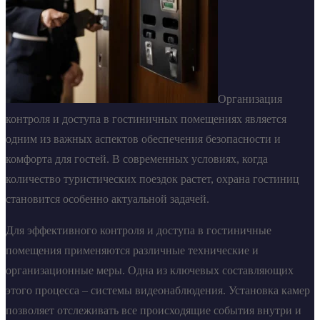
Организация
контроля и доступа в гостиничных помещениях является
одним из важных аспектов обеспечения безопасности и
комфорта для гостей. В современных условиях, когда
количество туристических поездок растет, охрана гостиниц
становится особенно актуальной задачей.
Для эффективного контроля и доступа в гостиничные
помещения применяются различные технические и
организационные меры. Одна из ключевых составляющих
этого процесса – системы видеонаблюдения. Установка камер
позволяет отслеживать все происходящие события внутри и