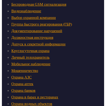
Беспроводная GSM сигнализация
Видеонаблюдение
Выбор охранной компании
Группа быстрого реагирования (ГБР)
Документирование нарушений
Должностная инструкция
Допуск к секретной информации
Круглосуточная охрана
Личный телохранитель
Мобильное наблюдение
Мошенничество
Охрана АЗС
Охрана аптек
Охрана банков
Охрана в барах и ресторанах
Охрана водных объектов