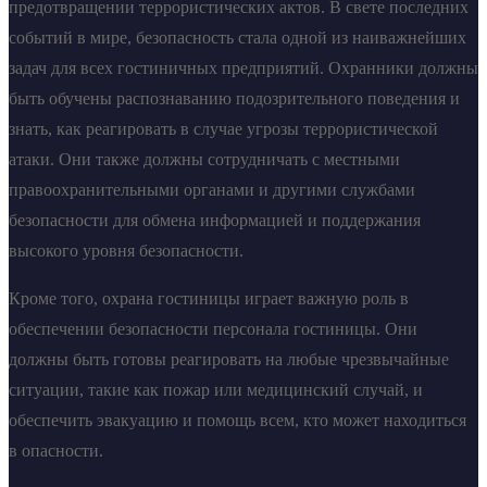
предотвращении террористических актов. В свете последних
событий в мире, безопасность стала одной из наиважнейших
задач для всех гостиничных предприятий. Охранники должны
быть обучены распознаванию подозрительного поведения и
знать, как реагировать в случае угрозы террористической
атаки. Они также должны сотрудничать с местными
правоохранительными органами и другими службами
безопасности для обмена информацией и поддержания
высокого уровня безопасности.
Кроме того, охрана гостиницы играет важную роль в
обеспечении безопасности персонала гостиницы. Они
должны быть готовы реагировать на любые чрезвычайные
ситуации, такие как пожар или медицинский случай, и
обеспечить эвакуацию и помощь всем, кто может находиться
в опасности.