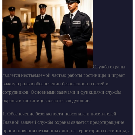
Служба охраны
является неотъемлемой частью работы гостиницы и играет
важную роль в обеспечении безопасности гостей и
сотрудников. Основными задачами и функциями службы
охраны в гостинице являются следующие:
1. Обеспечение безопасности персонала и посетителей.
Главной задачей службы охраны является предотвращение
проникновения незаконных лиц на территорию гостиницы, а