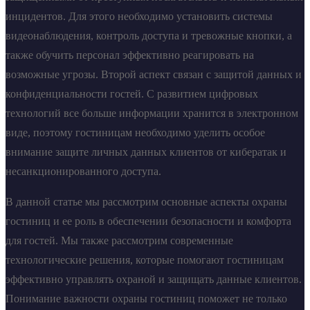
инцидентов. Для этого необходимо установить системы
видеонаблюдения, контроль доступа и тревожные кнопки, а
также обучить персонал эффективно реагировать на
возможные угрозы. Второй аспект связан с защитой данных и
конфиденциальности гостей. С развитием цифровых
технологий все больше информации хранится в электронном
виде, поэтому гостиницам необходимо уделить особое
внимание защите личных данных клиентов от кибератак и
несанкционированного доступа.
В данной статье мы рассмотрим основные аспекты охраны
гостиниц и ее роль в обеспечении безопасности и комфорта
для гостей. Мы также рассмотрим современные
технологические решения, которые помогают гостиницам
эффективно управлять охраной и защищать данные клиентов.
Понимание важности охраны гостиниц поможет не только