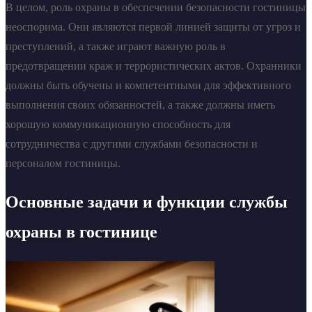
В целом, роль охраны в обеспечении безопасности гостиницы
неоспорима. Они являются первой линией защиты от угроз и
преступлений, а также играют важную роль в
предотвращении краж и террористических актов. Охранники
должны быть обучены и компетентными для эффективного
выполнения своих обязанностей, а также должны иметь
хорошую коммуникационную способность для
сотрудничества с другими службами безопасности и
персоналом гостиницы.
Основные задачи и функции службы
охраны в гостинице