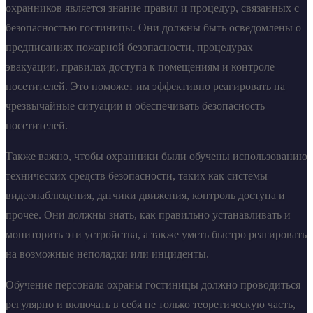
охранников является знание правил и процедур, связанных с
безопасностью гостиницы. Они должны быть осведомлены о
предписаниях пожарной безопасности, процедурах
эвакуации, правилах доступа к помещениям и контроле
посетителей. Это поможет им эффективно реагировать на
чрезвычайные ситуации и обеспечивать безопасность
посетителей.
Также важно, чтобы охранники были обучены использованию
технических средств безопасности, таких как системы
видеонаблюдения, датчики движения, контроль доступа и
прочее. Они должны знать, как правильно устанавливать и
мониторить эти устройства, а также уметь быстро реагировать
на возможные неполадки или инциденты.
Обучение персонала охраны гостиницы должно проводиться
регулярно и включать в себя не только теоретическую часть,