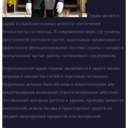
Охрана является
одним из наиболее важных аспектов обеспечения
безопасности гостиницы. В современном мире, где уровень
преступности постоянно растет, надлежащая организация и
эффективное функционирование системы охраны становятся
неотъемлемой частью работы гостиничного предприятия.
Первоначальная задача охраны заключается в защите жизни,
здоровья и имущества гостей и персонала гостиницы.
Охранники должны быть обучены и компетентными для
предотвращения возможных угроз и незаконных действий.
Это включает контроль доступа к зданию, проверку личности
посетителей, осмотр багажа и транспортных средств на
предмет запрещенных предметов или материалов.