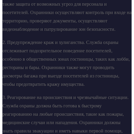
также защита от возможных угроз для персонала и
посетителей. Охранники осуществляют контроль при входе на
территорию, проверяют документы, осуществляют
видеонаблюдение и патрулирование зон безопасности.
2. Предупреждение краж и хулиганства. Служба охраны
отслеживает подозрительное поведение посетителей,
особенно в общественных зонах гостиницы, таких как лобби,
рестораны и бары. Охранники также могут проводить
досмотры багажа при выезде посетителей из гостиницы,
чтобы предотвратить кражу имущества.
3. Реагирование на происшествия и чрезвычайные ситуации.
Служба охраны должна быть готова к быстрому
реагированию на любые происшествия, такие как пожары,
медицинские случаи или нападения. Охранники должны
знать правила эвакуации и иметь навыки первой помощи,