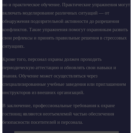
но и практическое обучение. Практические упражнения могут
включать моделирование различных ситуаций — от
обнаружения подозрительной активности до разрешения
конфликтов. Такие упражнения помогут охранникам развить
свои рефлексы и принять правильные решения в стрессовых
ситуациях.
Кроме того, персонал охраны должен проходить
периодическую аттестацию и обновлять свои навыки и
знания. Обучение может осуществляться через
специализированные учебные заведения или приглашением
инструкторов из внешних организаций.
В заключение, профессиональные требования к охране
гостиниц являются неотъемлемой частью обеспечения
безопасности посетителей и персонала.