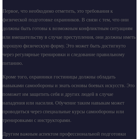
Первое, что необходимо отметить, это требования к
физической подготовке охранников. В связи с тем, что они
должны быть готовы к возможным конфликтным ситуациям
или вмешательству в случае преступления, они должны иметь
хорошую физическую форму. Это может быть достигнуто
через регулярные тренировки и следование правильному
питанию.
Кроме того, охранники гостиницы должны обладать
навыками самообороны и знать основы боевых искусств. Это
поможет им защитить себя и других людей в случае
нападения или насилия. Обучение таким навыкам может
проводиться через специальные курсы самообороны или
тренировками с инструкторами.
Другим важным аспектом профессиональной подготовки