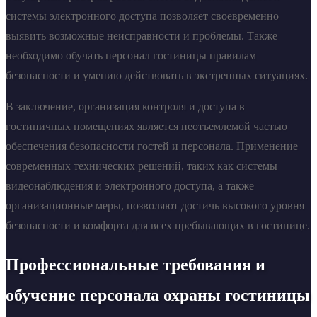
системы электронного доступа позволяет своевременно
выявить возможные неисправности и проблемы. Также
необходимо обучать персонал гостиницы правилам
безопасности и умению действовать в экстренных ситуациях.
В заключение, организация контроля и доступа в
гостиничных помещениях является неотъемлемой частью
обеспечения безопасности гостей и персонала. Применение
современных технических решений, таких как системы
видеонаблюдения и электронного доступа, а также
организационные меры, позволяют достичь высокого уровня
безопасности и комфорта для всех пребывающих в гостинице.
Профессиональные требования и
обучение персонала охраны гостиницы