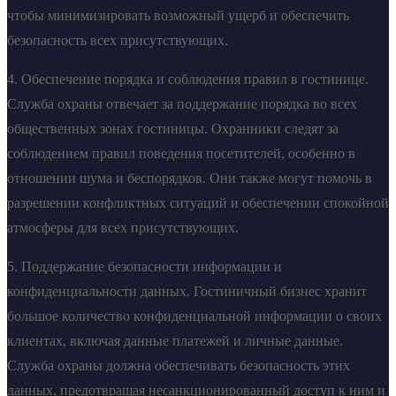
чтобы минимизировать возможный ущерб и обеспечить
безопасность всех присутствующих.
4. Обеспечение порядка и соблюдения правил в гостинице.
Служба охраны отвечает за поддержание порядка во всех
общественных зонах гостиницы. Охранники следят за
соблюдением правил поведения посетителей, особенно в
отношении шума и беспорядков. Они также могут помочь в
разрешении конфликтных ситуаций и обеспечении спокойной
атмосферы для всех присутствующих.
5. Поддержание безопасности информации и
конфиденциальности данных. Гостиничный бизнес хранит
большое количество конфиденциальной информации о своих
клиентах, включая данные платежей и личные данные.
Служба охраны должна обеспечивать безопасность этих
данных, предотвращая несанкционированный доступ к ним и