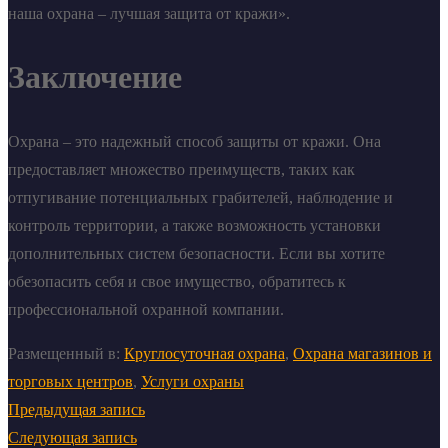
наша охрана – лучшая защита от кражи».
Заключение
Охрана – это надежный способ защиты от кражи. Она
предоставляет множество преимуществ, таких как
отпугивание потенциальных грабителей, наблюдение и
контроль территории, а также возможность установки
дополнительных систем безопасности. Если вы хотите
обезопасить себя и свое имущество, обратитесь к
профессиональной охранной компании.
Размещенный в:
Круглосуточная охрана
,
Охрана магазинов и
торговых центров
,
Услуги охраны
Предыдущая запись
Следующая запись