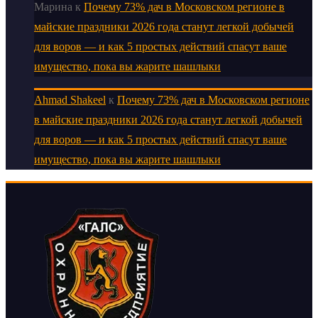
Марина
к
Почему 73% дач в Московском регионе в
майские праздники 2026 года станут легкой добычей
для воров — и как 5 простых действий спасут ваше
имущество, пока вы жарите шашлыки
Ahmad Shakeel
к
Почему 73% дач в Московском регионе
в майские праздники 2026 года станут легкой добычей
для воров — и как 5 простых действий спасут ваше
имущество, пока вы жарите шашлыки