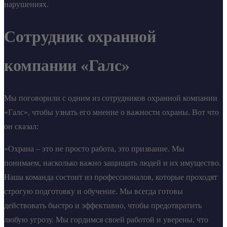
нарушениях.
Сотрудник охранной
компании «Галс»
Мы поговорили с одним из сотрудников охранной компании
«Галс», чтобы узнать его мнение о важности охраны. Вот что
он сказал:
«Охрана – это не просто работа, это призвание. Мы
понимаем, насколько важно защищать людей и их имущество.
Наша команда состоит из профессионалов, которые проходят
строгую подготовку и обучение. Мы всегда готовы
действовать быстро и эффективно, чтобы предотвратить
любую угрозу. Мы гордимся своей работой и уверены, что