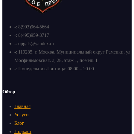
-: 8(903)964-5664
-: 8(495)959-3717
-: opgals@yandex.ru
-: 119285, г. Москва, Муниципальный округ Раменки, ул.
Мосфильмовская, д. 28, этаж 1, помещ. I
-: Понедельник-Пятница: 08.00 – 20.00
Обзор
Главная
Услуги
Блог
Подкаст