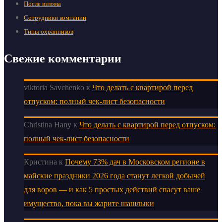
После взлома
Сотрудники компании
Типы охранников
Свежие комментарии
viktoria Savchenko
к
Что делать с квартирой перед
отпуском: полный чек-лист безопасности
Christina Hany
к
Что делать с квартирой перед отпуском:
полный чек-лист безопасности
Кристина
к
Почему 73% дач в Московском регионе в
майские праздники 2026 года станут легкой добычей
для воров — и как 5 простых действий спасут ваше
имущество, пока вы жарите шашлыки