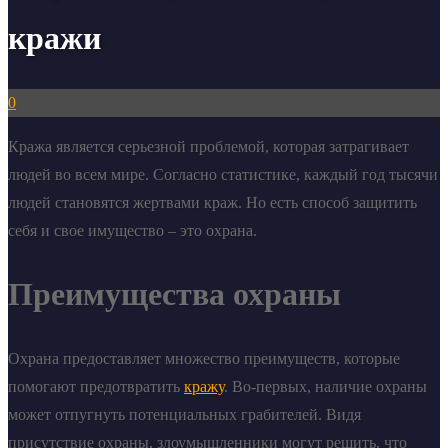
кражи
0
Кража является серьезной проблемой, которая затрагивает
людей во всем мире. Согласно статистике, каждый год тысячи
людей становятся жертвами краж. Но есть способ защитить
себя и свое имущество – это охрана.
Преимущества охраны
Охрана предоставляет множество преимуществ, которые
помогают предотвратить
кражу
. Во-первых, наличие охраны
может отпугнуть потенциальных грабителей. Видя
присутствие охраны, злоумышленники могут решить, что