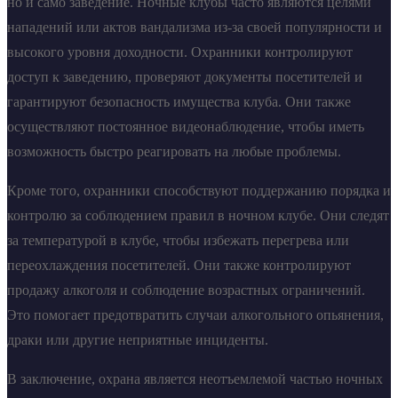
но и само заведение. Ночные клубы часто являются целями
нападений или актов вандализма из-за своей популярности и
высокого уровня доходности. Охранники контролируют
доступ к заведению, проверяют документы посетителей и
гарантируют безопасность имущества клуба. Они также
осуществляют постоянное видеонаблюдение, чтобы иметь
возможность быстро реагировать на любые проблемы.
Кроме того, охранники способствуют поддержанию порядка и
контролю за соблюдением правил в ночном клубе. Они следят
за температурой в клубе, чтобы избежать перегрева или
переохлаждения посетителей. Они также контролируют
продажу алкоголя и соблюдение возрастных ограничений.
Это помогает предотвратить случаи алкогольного опьянения,
драки или другие неприятные инциденты.
В заключение, охрана является неотъемлемой частью ночных