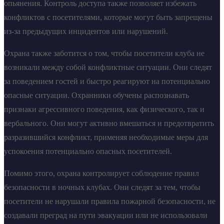
опьянения. Контроль доступа также позволяет избежать
конфликтов с посетителями, которые могут быть запрещены
из-за предыдущих инцидентов или нарушений.
Охрана также заботится о том, чтобы посетители клуба не
возникали между собой конфликтные ситуации. Они следят
за поведением гостей и быстро реагируют на потенциально
опасные ситуации. Охранники обучены распознавать
признаки агрессивного поведения, как физического, так и
вербального. Они могут активно вмешаться и предотвратить
разразившийся конфликт, применяя необходимые меры для
успокоения потенциально опасных посетителей.
Помимо этого, охрана контролирует соблюдение правил
безопасности в ночных клубах. Они следят за тем, чтобы
посетители не нарушали правила пожарной безопасности, не
создавали преград на пути эвакуации или не использовали