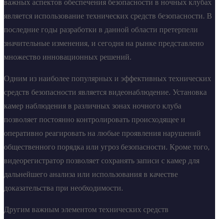
важных аспектов обеспечения безопасности в ночных клубах
является использование технических средств безопасности. В
последние годы разработки в данной области претерпели
значительные изменения, и сегодня на рынке представлено
множество инновационных решений.
Одним из наиболее популярных и эффективных технических
средств безопасности является видеонаблюдение. Установка
камер наблюдения в различных зонах ночного клуба
позволяет постоянно контролировать происходящее и
оперативно реагировать на любые проявления нарушений
общественного порядка или угроз безопасности. Кроме того,
видеорегистратор позволяет сохранять записи с камер для
дальнейшего анализа или использования в качестве
доказательства при необходимости.
Другим важным элементом технических средств