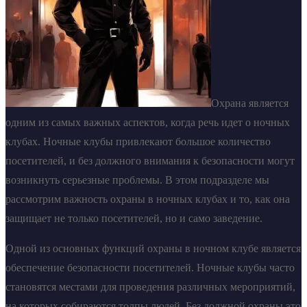
Охрана является
одним из самых важных аспектов, когда речь идет о ночных
клубах. Ночные клубы привлекают большое количество
посетителей, и без должного внимания к безопасности могут
возникнуть серьезные проблемы. В этом подразделе мы
рассмотрим важность охраны в ночных клубах и то, как она
защищает не только посетителей, но и само заведение.
Одной из основных функций охраны в ночном клубе является
обеспечение безопасности посетителей. Ночные клубы часто
становятся местами для проведения различных мероприятий,
на которых собираются толпы людей. Без должной охраны это