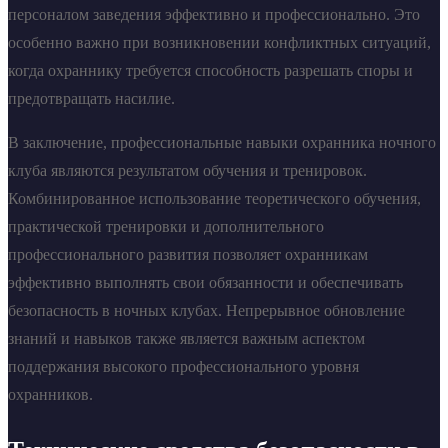
персоналом заведения эффективно и профессионально. Это
особенно важно при возникновении конфликтных ситуаций,
когда охраннику требуется способность разрешать споры и
предотвращать насилие.
В заключение, профессиональные навыки охранника ночного
клуба являются результатом обучения и тренировок.
Комбинированное использование теоретического обучения,
практической тренировки и дополнительного
профессионального развития позволяет охранникам
эффективно выполнять свои обязанности и обеспечивать
безопасность в ночных клубах. Непрерывное обновление
знаний и навыков также является важным аспектом
поддержания высокого профессионального уровня
охранников.