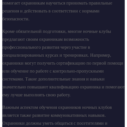
помогает охранникам научиться принимать правильные
решения и действовать в соответствии с нормами
безопасности.
Кроме обязательной подготовки, многие ночные клубы
предлагают своим охранникам возможность
профессионального развития через участие в
специализированных курсах и тренировках. Например,
охранники могут получить сертификацию по первой помощи
или обучение по работе с контрольно-пропускными
системами. Такие дополнительные знания и навыки
значительно повышают квалификацию охранника и помогают
ему лучше выполнять свою работу.
Важным аспектом обучения охранников ночных клубов
является также развитие коммуникативных навыков.
Охранники должны уметь общаться с посетителями и