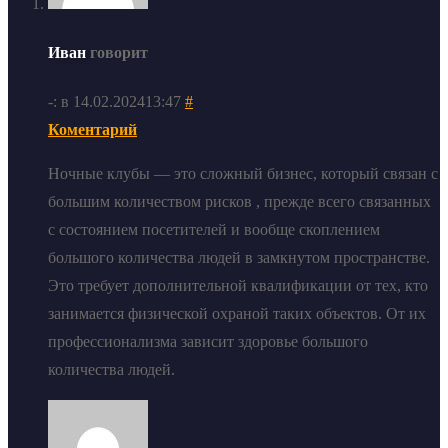
Иван
говорит
-: в 14.02.202413:47
#
Коментарий
Ночные клубы — это сложный бизнес, который связан с
большим количеством рисков , прежде всего связанных
с состоянием посетителей и вообще скоплением
большого количества людей в замкнутом пространстве.
Это требует дополнительной квалификации от тех, кто
занимается физической охраной таких объектов. От их
профессионализма зависит здоровье большого
количества людей.