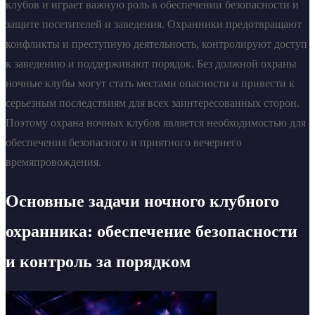
клубов и играет важную роль в обеспечении безопасности и
защите посетителей и заведения. Охранники предотвращают
конфликты и преступную деятельность, контролируют доступ
к заведению и поддерживают порядок. Без должной охраны
ночные клубы могут стать местами опасности и привести к
серьезным последствиям для всех заинтересованных сторон.
Поэтому охрана ночных клубов является необходимостью для
обеспечения безопасного и приятного вечернего
времяпровождения.
Основные задачи ночного клубного
охранника: обеспечение безопасности
и контроль за порядком