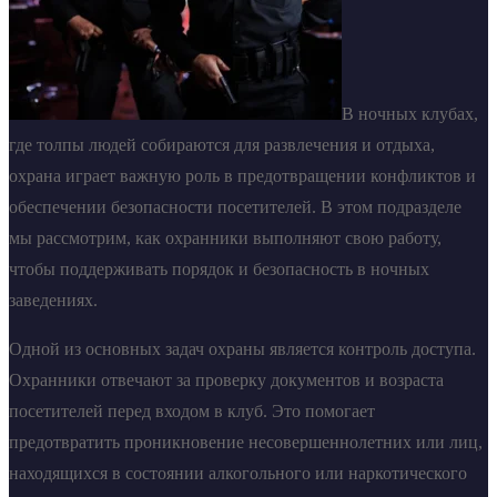
В ночных клубах,
где толпы людей собираются для развлечения и отдыха,
охрана играет важную роль в предотвращении конфликтов и
обеспечении безопасности посетителей. В этом подразделе
мы рассмотрим, как охранники выполняют свою работу,
чтобы поддерживать порядок и безопасность в ночных
заведениях.
Одной из основных задач охраны является контроль доступа.
Охранники отвечают за проверку документов и возраста
посетителей перед входом в клуб. Это помогает
предотвратить проникновение несовершеннолетних или лиц,
находящихся в состоянии алкогольного или наркотического