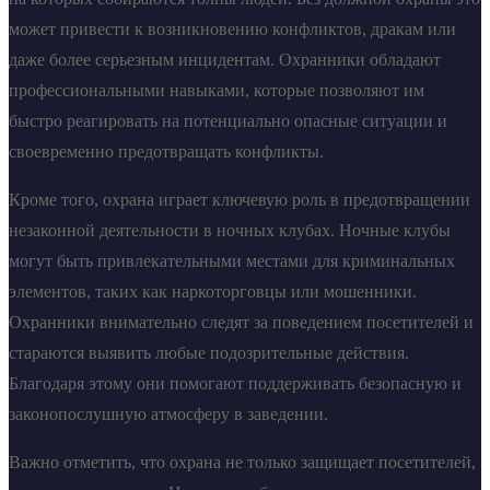
может привести к возникновению конфликтов, дракам или
даже более серьезным инцидентам. Охранники обладают
профессиональными навыками, которые позволяют им
быстро реагировать на потенциально опасные ситуации и
своевременно предотвращать конфликты.
Кроме того, охрана играет ключевую роль в предотвращении
незаконной деятельности в ночных клубах. Ночные клубы
могут быть привлекательными местами для криминальных
элементов, таких как наркоторговцы или мошенники.
Охранники внимательно следят за поведением посетителей и
стараются выявить любые подозрительные действия.
Благодаря этому они помогают поддерживать безопасную и
законопослушную атмосферу в заведении.
Важно отметить, что охрана не только защищает посетителей,