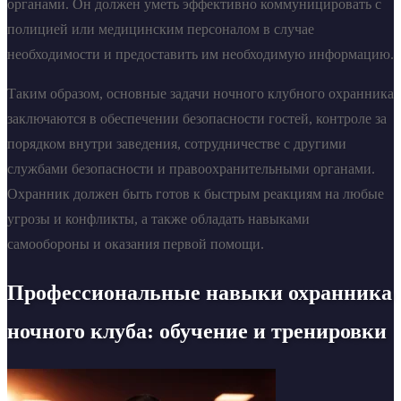
органами. Он должен уметь эффективно коммуницировать с
полицией или медицинским персоналом в случае
необходимости и предоставить им необходимую информацию.
Таким образом, основные задачи ночного клубного охранника
заключаются в обеспечении безопасности гостей, контроле за
порядком внутри заведения, сотрудничестве с другими
службами безопасности и правоохранительными органами.
Охранник должен быть готов к быстрым реакциям на любые
угрозы и конфликты, а также обладать навыками
самообороны и оказания первой помощи.
Профессиональные навыки охранника
ночного клуба: обучение и тренировки