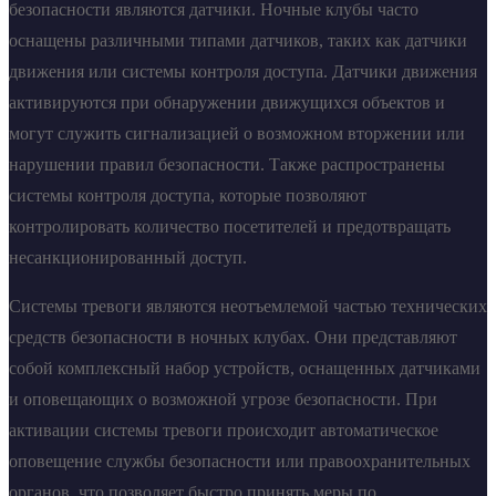
безопасности являются датчики. Ночные клубы часто
оснащены различными типами датчиков, таких как датчики
движения или системы контроля доступа. Датчики движения
активируются при обнаружении движущихся объектов и
могут служить сигнализацией о возможном вторжении или
нарушении правил безопасности. Также распространены
системы контроля доступа, которые позволяют
контролировать количество посетителей и предотвращать
несанкционированный доступ.
Системы тревоги являются неотъемлемой частью технических
средств безопасности в ночных клубах. Они представляют
собой комплексный набор устройств, оснащенных датчиками
и оповещающих о возможной угрозе безопасности. При
активации системы тревоги происходит автоматическое
оповещение службы безопасности или правоохранительных
органов, что позволяет быстро принять меры по