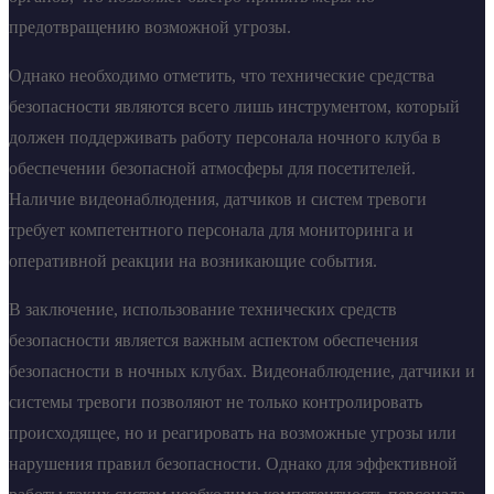
предотвращению возможной угрозы.
Однако необходимо отметить, что технические средства
безопасности являются всего лишь инструментом, который
должен поддерживать работу персонала ночного клуба в
обеспечении безопасной атмосферы для посетителей.
Наличие видеонаблюдения, датчиков и систем тревоги
требует компетентного персонала для мониторинга и
оперативной реакции на возникающие события.
В заключение, использование технических средств
безопасности является важным аспектом обеспечения
безопасности в ночных клубах. Видеонаблюдение, датчики и
системы тревоги позволяют не только контролировать
происходящее, но и реагировать на возможные угрозы или
нарушения правил безопасности. Однако для эффективной