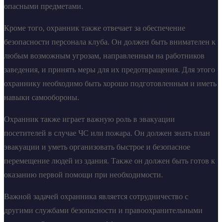
опасными предметами.
Кроме того, охранник также отвечает за обеспечение
безопасности персонала клуба. Он должен быть внимателен к
любым возможным угрозам, направленным на работников
заведения, и принять меры для их предотвращения. Для этого
охраннику необходимо быть хорошо подготовленным и иметь
навыки самообороны.
Охранник также играет важную роль в эвакуации
посетителей в случае ЧС или пожара. Он должен знать план
эвакуации и уметь организовать быстрое и безопасное
перемещение людей из здания. Также он должен быть готов к
оказанию первой помощи при необходимости.
Важной задачей охранника является сотрудничество с
другими службами безопасности и правоохранительными