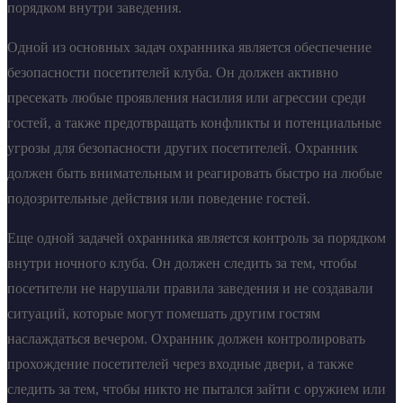
порядком внутри заведения.
Одной из основных задач охранника является обеспечение
безопасности посетителей клуба. Он должен активно
пресекать любые проявления насилия или агрессии среди
гостей, а также предотвращать конфликты и потенциальные
угрозы для безопасности других посетителей. Охранник
должен быть внимательным и реагировать быстро на любые
подозрительные действия или поведение гостей.
Еще одной задачей охранника является контроль за порядком
внутри ночного клуба. Он должен следить за тем, чтобы
посетители не нарушали правила заведения и не создавали
ситуаций, которые могут помешать другим гостям
наслаждаться вечером. Охранник должен контролировать
прохождение посетителей через входные двери, а также
следить за тем, чтобы никто не пытался зайти с оружием или