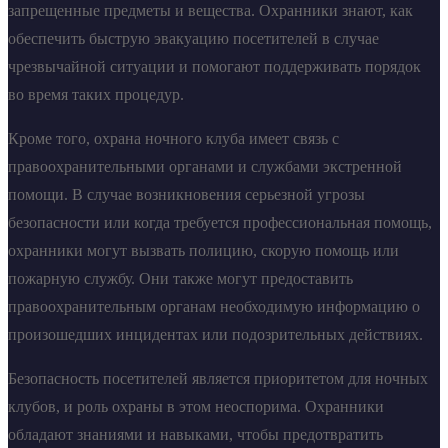
запрещенные предметы и вещества. Охранники знают, как
обеспечить быструю эвакуацию посетителей в случае
чрезвычайной ситуации и помогают поддерживать порядок
во время таких процедур.
Кроме того, охрана ночного клуба имеет связь с
правоохранительными органами и службами экстренной
помощи. В случае возникновения серьезной угрозы
безопасности или когда требуется профессиональная помощь,
охранники могут вызвать полицию, скорую помощь или
пожарную службу. Они также могут предоставить
правоохранительным органам необходимую информацию о
произошедших инцидентах или подозрительных действиях.
Безопасность посетителей является приоритетом для ночных
клубов, и роль охраны в этом неоспорима. Охранники
обладают знаниями и навыками, чтобы предотвратить