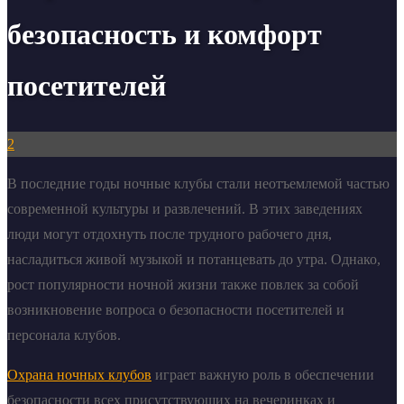
безопасность и комфорт
посетителей
2
В последние годы ночные клубы стали неотъемлемой частью
современной культуры и развлечений. В этих заведениях
люди могут отдохнуть после трудного рабочего дня,
насладиться живой музыкой и потанцевать до утра. Однако,
рост популярности ночной жизни также повлек за собой
возникновение вопроса о безопасности посетителей и
персонала клубов.
Охрана ночных клубов
играет важную роль в обеспечении
безопасности всех присутствующих на вечеринках и