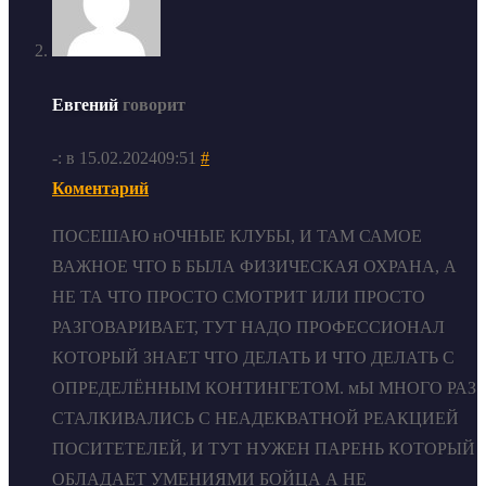
Евгений
говорит
-: в 15.02.202409:51
#
Коментарий
ПОСЕШАЮ нОЧНЫЕ КЛУБЫ, И ТАМ САМОЕ
ВАЖНОЕ ЧТО Б БЫЛА ФИЗИЧЕСКАЯ ОХРАНА, А
НЕ ТА ЧТО ПРОСТО СМОТРИТ ИЛИ ПРОСТО
РАЗГОВАРИВАЕТ, ТУТ НАДО ПРОФЕССИОНАЛ
КОТОРЫЙ ЗНАЕТ ЧТО ДЕЛАТЬ И ЧТО ДЕЛАТЬ С
ОПРЕДЕЛЁННЫМ КОНТИНГЕТОМ. мЫ МНОГО РАЗ
СТАЛКИВАЛИСЬ С НЕАДЕКВАТНОЙ РЕАКЦИЕЙ
ПОСИТЕТЕЛЕЙ, И ТУТ НУЖЕН ПАРЕНЬ КОТОРЫЙ
ОБЛАДАЕТ УМЕНИЯМИ БОЙЦА А НЕ