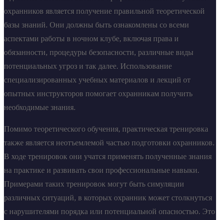
охранников является получение правильной теоретической
базы знаний. Они должны быть ознакомлены со всеми
аспектами работы в ночном клубе, включая права и
обязанности, процедуры безопасности, различные виды
потенциальных угроз и так далее. Использование
специализированных учебных материалов и лекций от
опытных инструкторов помогает охранникам получить
необходимые знания.
Помимо теоретического обучения, практическая тренировка
также является неотъемлемой частью подготовки охранников.
В ходе тренировок они учатся применять полученные знания
на практике и развивать свои профессиональные навыки.
Примерами таких тренировок могут быть симуляции
различных ситуаций, в которых охранник может столкнуться
с нарушителями порядка или потенциальной опасностью. Это