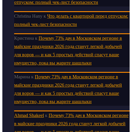
отпуском: полный чек-лист безопасности
Christina Hany
к
Что делать с квартирой перед отпуском:
полный чек-лист безопасности
Кристина
к
Почему 73% дач в Московском регионе в
майские праздники 2026 года станут легкой добычей
для воров — и как 5 простых действий спасут ваше
имущество, пока вы жарите шашлыки
Марина
к
Почему 73% дач в Московском регионе в
майские праздники 2026 года станут легкой добычей
для воров — и как 5 простых действий спасут ваше
имущество, пока вы жарите шашлыки
Ahmad Shakeel
к
Почему 73% дач в Московском регионе
в майские праздники 2026 года станут легкой добычей
для воров — и как 5 простых действий спасут ваше