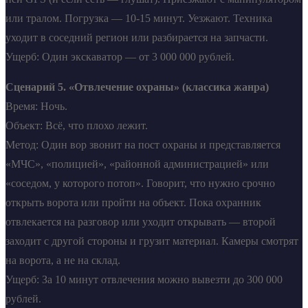
или тралом. Погрузка — 10-15 минут. Уезжают. Техника
уходит в соседний регион или разбирается на запчасти.
Ущерб: Один экскаватор — от 3 000 000 рублей.
Сценарий 5. «Отвлечение охраны» (классика жанра)
Время: Ночь.
Объект: Всё, что плохо лежит.
Метод: Один вор звонит на пост охраны и представляется
«МЧС», «полицией», «районной администрацией» или
«соседом, у которого потоп». Говорит, что нужно срочно
открыть ворота или пройти на объект. Пока охранник
отвлекается на разговор или уходит открывать — второй
заходит с другой стороны и грузит материал. Камеры смотрят
на ворота, а не на склад.
Ущерб: За 10 минут отвлечения можно вывезти до 300 000
рублей.