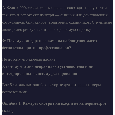
💡
Факт:
90% строительных краж происходит при участии
тех, кто знает объект изнутри — бывших или действующих
сотрудников, бригадиров, водителей, охранников. Случайные
люди редко рискуют лезть на охраняемую стройку.
🛠️
Почему стандартные камеры наблюдения часто
бесполезны против профессионалов?
Не потому что камеры плохие.
А потому что они
неправильно установлены
и
не
интегрированы в систему реагирования
.
Вот 5 фатальных ошибок, которые делают ваши камеры
бесполезными:
Ошибка 1. Камеры смотрят на вход, а не на периметр и
склад