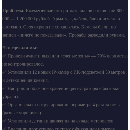
Проблема:
Ежемесячные потери материалов составляли 800
000 — 1 200 000 рублей. Арматура, кабель, блоки исчезали
системно. Своя охрана не справлялась. Камеры были, но
записи «ничего не показывали». Прорабы разводили руками.
Что сделали мы:
✅ Провели аудит и выявили «слепые зоны» — 70% периметра
не контролировалось.
✅ Установили 12 новых IP-камер с ИК-подсветкой 50 метров
и детекцией движения.
✅ Настроили облачное хранение (регистраторы в бытовке —
убрали).
✅ Организовали патрулирование периметра 4 раза за ночь
(разные маршруты).
✅ Установили датчики движения на складе материалов.
✅ Внедрили пропускную систему с фиксацией номеров