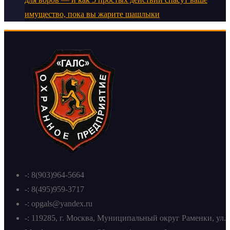
имущество, пока вы жарите шашлыки
-: 8(903)964-5664
-: 8(495)959-3717
-: opgals@yandex.ru
-: 119285, г. Москва, Муниципальный округ Раменки, ул.