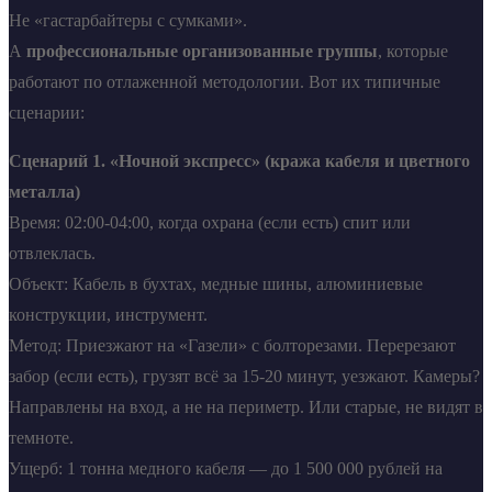
Не «гастарбайтеры с сумками».
А
профессиональные организованные группы
, которые
работают по отлаженной методологии. Вот их типичные
сценарии:
Сценарий 1. «Ночной экспресс» (кража кабеля и цветного
металла)
Время: 02:00-04:00, когда охрана (если есть) спит или
отвлеклась.
Объект: Кабель в бухтах, медные шины, алюминиевые
конструкции, инструмент.
Метод: Приезжают на «Газели» с болторезами. Перерезают
забор (если есть), грузят всё за 15-20 минут, уезжают. Камеры?
Направлены на вход, а не на периметр. Или старые, не видят в
темноте.
Ущерб: 1 тонна медного кабеля — до 1 500 000 рублей на