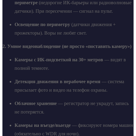
периметре
(недорогие ИК-барьеры или радиоволновые
датчики). При пересечении — сигнал на пульт.
Освещение по периметру
(датчики движения +
прожекторы). Воры не любят свет.
2. Умное видеонаблюдение (не просто «поставить камеру»)
Камеры с ИК-подсветкой на 30+ метров
— видят в
полной темноте.
Детекция движения в нерабочее время
— система
присылает фото и видео на телефон охраны.
Облачное хранение
— регистратор не украдут, запись
не потеряется.
Камеры на въезде/выезде
— фиксируют номера машин
(обязательно с WDR для ночи).