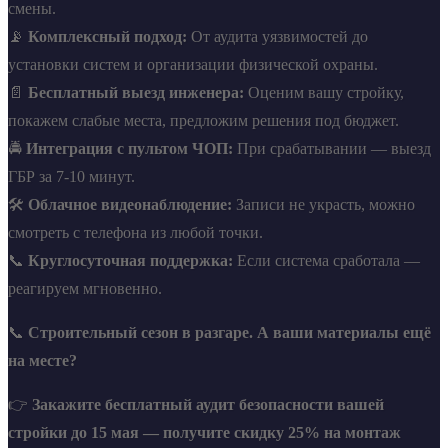
смены.
📡
Комплексный подход:
От аудита уязвимостей до
установки систем и организации физической охраны.
📄
Бесплатный выезд инженера:
Оценим вашу стройку,
покажем слабые места, предложим решения под бюджет.
🚔
Интеграция с пультом ЧОП:
При срабатывании — выезд
ГБР за 7-10 минут.
🛠️
Облачное видеонаблюдение:
Записи не украсть, можно
смотреть с телефона из любой точки.
📞
Круглосуточная поддержка:
Если система сработала —
реагируем мгновенно.
📞
Строительный сезон в разгаре. А ваши материалы ещё
на месте?
👉
Закажите бесплатный аудит безопасности вашей
стройки до 15 мая — получите скидку 25% на монтаж