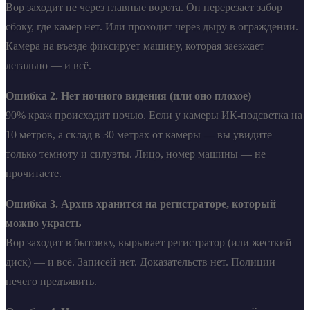
Вор заходит не через главные ворота. Он перерезает забор
сбоку, где камер нет. Или проходит через дыру в ограждении.
Камера на въезде фиксирует машину, которая заезжает
легально — и всё.
Ошибка 2. Нет ночного видения (или оно плохое)
90% краж происходит ночью. Если у камеры ИК-подсветка на
10 метров, а склад в 30 метрах от камеры — вы увидите
только темноту и силуэты. Лицо, номер машины — не
прочитаете.
Ошибка 3. Архив хранится на регистраторе, который
можно украсть
Вор заходит в бытовку, вырывает регистратор (или жесткий
диск) — и всё. Записей нет. Доказательств нет. Полиции
нечего предъявить.