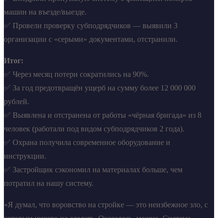
машин на въезде/выезде.
✅ Провели проверку субподрядчиков — выявили 3
организации с «серыми» документами, отстранили.
Итог:
✅ Через месяц потери сократились на 90%.
✅ За год предотвращён ущерб на сумму более 12 000 000
рублей.
✅ Выявлена и отстранена от работы «чёрная бригада» из 8
человек (работали под видом субподрядчиков 2 года).
✅ Охрана получила современное оборудование и
инструкции.
✅ Застройщик сэкономил на материалах больше, чем
потратил на нашу систему.
«Я думал, что воровство на стройке — это неизбежное зло, с