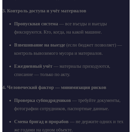
3. Контроль доступа и учёт материалов
Пропускная система
— все въезды и выезды
фиксируются. Кто, когда, на какой машине.
Взвешивание на выезде
(если бюджет позволяет) —
контроль вывозимого мусора и материалов.
Ежедневный учёт
— материалы приходуются,
списание — только по акту.
4. Человеческий фактор — минимизация рисков
Проверка субподрядчиков
— требуйте документы,
фотографии сотрудников, паспортные данные.
Смена бригад и прорабов
— не держите одних и тех
же годами на одном объекте.