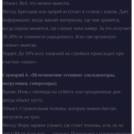
Объект: Всё, что можно вывезти.
Метод: Бригадир или прораб вступает в сговор с вором. Даёт
информацию: когда завозят материалы, где они хранятся,
когда охрана меняется, где слепые зоны камер. За это получает
20-30% от стоимости украденного. Или сам организует
«левые» вывозы.
Ущерб: До 50% всех хищений на стройках происходит при
участии «своих».
Сценарий 4. «Исчезновение техники» (экскаваторы,
погрузчики, генераторы)
Время: Ночь с пятницы на субботу или праздничные дни
(когда объект пуст).
Объект: Строительная техника, которую можно быстро
погрузить на трал.
Метод: Воры заранее узнают, где стоит техника, есть ли на
ней GPS (и если есть — глушат). Приезжают с манипулятором