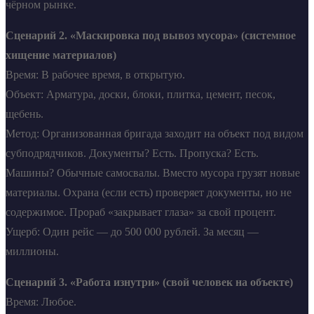
чёрном рынке.
Сценарий 2. «Маскировка под вывоз мусора» (системное
хищение материалов)
Время: В рабочее время, в открытую.
Объект: Арматура, доски, блоки, плитка, цемент, песок,
щебень.
Метод: Организованная бригада заходит на объект под видом
субподрядчиков. Документы? Есть. Пропуска? Есть.
Машины? Обычные самосвалы. Вместо мусора грузят новые
материалы. Охрана (если есть) проверяет документы, но не
содержимое. Прораб «закрывает глаза» за свой процент.
Ущерб: Один рейс — до 500 000 рублей. За месяц —
миллионы.
Сценарий 3. «Работа изнутри» (свой человек на объекте)
Время: Любое.