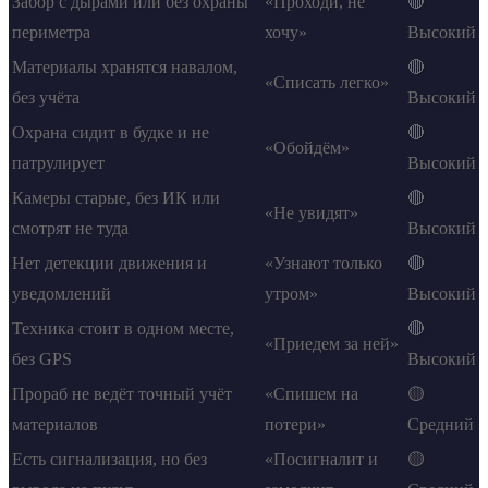
Забор с дырами или без охраны
«Проходи, не
🔴
периметра
хочу»
Высокий
Материалы хранятся навалом,
🔴
«Списать легко»
без учёта
Высокий
Охрана сидит в будке и не
🔴
«Обойдём»
патрулирует
Высокий
Камеры старые, без ИК или
🔴
«Не увидят»
смотрят не туда
Высокий
Нет детекции движения и
«Узнают только
🔴
уведомлений
утром»
Высокий
Техника стоит в одном месте,
🔴
«Приедем за ней»
без GPS
Высокий
Прораб не ведёт точный учёт
«Спишем на
🟡
материалов
потери»
Средний
Есть сигнализация, но без
«Посигналит и
🟡