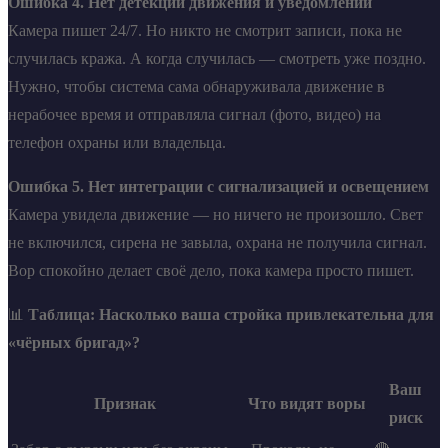
Ошибка 4. Нет детекции движения и уведомлений
Камера пишет 24/7. Но никто не смотрит записи, пока не
случилась кража. А когда случилась — смотреть уже поздно.
Нужно, чтобы система сама обнаруживала движение в
нерабочее время и отправляла сигнал (фото, видео) на
телефон охраны или владельца.
Ошибка 5. Нет интеграции с сигнализацией и освещением
Камера увидела движение — но ничего не произошло. Свет
не включился, сирена не завыла, охрана не получила сигнал.
Вор спокойно делает своё дело, пока камера просто пишет.
📊
Таблица: Насколько ваша стройка привлекательна для
«чёрных бригад»?
Ваш
Признак
Что видят воры
риск