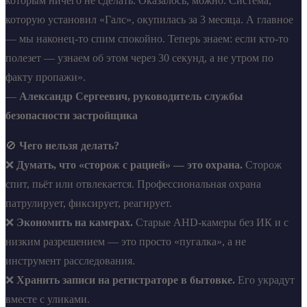
которым ничего не сделать. Оказалось, можно. Система,
которую установил «Галс», окупилась за 3 месяца. А главное
— мы наконец-то спим спокойно. Теперь знаем: если кто-то
полезет — узнаем об этом через 30 секунд, а не утром по
факту пропажи».
—
Александр Сергеевич, руководитель службы
безопасности застройщика
🚫
Чего нельзя делать?
❌
Думать, что «сторож с рацией» — это охрана.
Сторож
спит, пьёт или отвлекается. Профессиональная охрана
патрулирует, фиксирует, реагирует.
❌
Экономить на камерах.
Старые AHD-камеры без ИК и с
низким разрешением — это просто «пугалка», а не
инструмент расследования.
❌
Хранить записи на регистраторе в бытовке.
Его украдут
вместе с уликами.