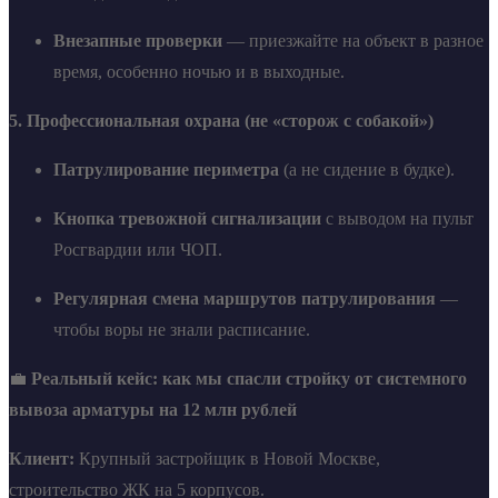
Внезапные проверки
— приезжайте на объект в разное
время, особенно ночью и в выходные.
5. Профессиональная охрана (не «сторож с собакой»)
Патрулирование периметра
(а не сидение в будке).
Кнопка тревожной сигнализации
с выводом на пульт
Росгвардии или ЧОП.
Регулярная смена маршрутов патрулирования
—
чтобы воры не знали расписание.
💼
Реальный кейс: как мы спасли стройку от системного
вывоза арматуры на 12 млн рублей
Клиент:
Крупный застройщик в Новой Москве,
строительство ЖК на 5 корпусов.