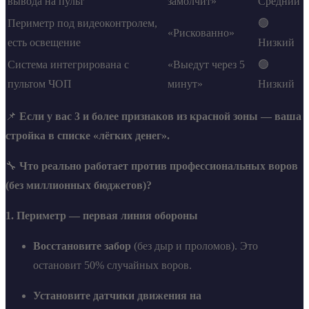
вывода на пульт
замолчит»
Средний
Периметр под видеоконтролем,
🟢
«Рискованно»
есть освещение
Низкий
Система интегрирована с
«Выедут через 5
🟢
пультом ЧОП
минут»
Низкий
📌
Если у вас 3 и более признаков из красной зоны — ваша
стройка в списке «лёгких денег».
🔧
Что реально работает против профессиональных воров
(без миллионных бюджетов)?
1. Периметр — первая линия обороны
Восстановите забор
(без дыр и проломов). Это
остановит 50% случайных воров.
Установите датчики движения на