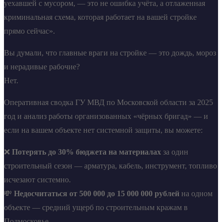
уехавшей с мусором, — это не ошибка учёта, а отлаженная
криминальная схема, которая работает на вашей стройке
прямо сейчас».
Вы думали, что главные враги на стройке — это дождь, мороз
и нерадивые рабочие?
Нет.
Оперативная сводка ГУ МВД по Московской области за 2025
год и анализ работы организованных «чёрных бригад» — и
если на вашем объекте нет системной защиты, вы можете:
❌
Потерять до 30% бюджета на материалах
за один
строительный сезон — арматура, кабель, инструмент, топливо
исчезают системно.
💸
Недосчитаться от 500 000 до 15 000 000 рублей
на одном
объекте — средний ущерб по строительным кражам в
Подмосковье .