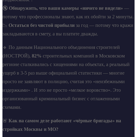
🔇
Обнаружить, что ваши камеры «ничего не видели»
—
потому что профессионалы знают, как их обойти за 2 минуты.
📉
Остаться без чистой прибыли
за год — потому что кражи
закладываются в смету, а вы платите дважды.
🔹 По данным Национального объединения строителей
(НОСТРОЙ),
82%
строительных компаний в Московском
регионе сталкивались с хищениями на объектах, а реальный
ущерб в 3-5 раз выше официальной статистики — многие
просто не заявляют в полицию, считая это «неизбежными
издержками» . И это не просто «мелкое воровство». Это
организованный криминальный бизнес с отлаженными
схемами.
🚨
Как на самом деле работают «чёрные бригады» на
стройках Москвы и МО?