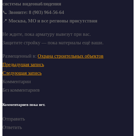
системы видеонаблюдения
📞
Звоните: 8 (903) 964-56-64
📍
Москва, МО и все регионы присутствия
Не ждите, пока арматуру вывезут при вас.
Защитите стройку — пока материалы ещё ваши.
Размещенный в:
Охрана строительных объектов
Предыдущая запись
Следующая запись
Комментарии
Без комментариев
Комментариев пока нет.
Отправить
Ответить