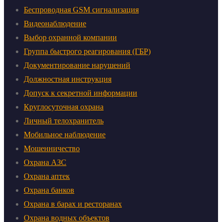
Беспроводная GSM сигнализация
Видеонаблюдение
Выбор охранной компании
Группа быстрого реагирования (ГБР)
Документирование нарушений
Должностная инструкция
Допуск к секретной информации
Круглосуточная охрана
Личный телохранитель
Мобильное наблюдение
Мошенничество
Охрана АЗС
Охрана аптек
Охрана банков
Охрана в барах и ресторанах
Охрана водных объектов