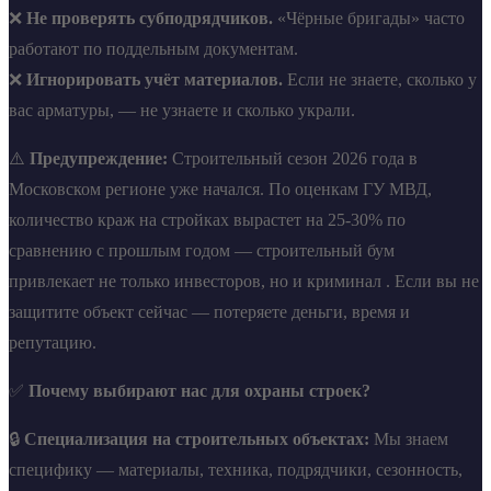
❌
Не проверять субподрядчиков.
«Чёрные бригады» часто
работают по поддельным документам.
❌
Игнорировать учёт материалов.
Если не знаете, сколько у
вас арматуры, — не узнаете и сколько украли.
⚠️
Предупреждение:
Строительный сезон 2026 года в
Московском регионе уже начался. По оценкам ГУ МВД,
количество краж на стройках вырастет на 25-30% по
сравнению с прошлым годом — строительный бум
привлекает не только инвесторов, но и криминал . Если вы не
защитите объект сейчас — потеряете деньги, время и
репутацию.
✅
Почему выбирают нас для охраны строек?
🔒
Специализация на строительных объектах:
Мы знаем
специфику — материалы, техника, подрядчики, сезонность,