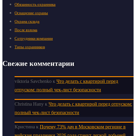
Обязанность охранника
Оснащение охраны
Охрана склада
После взлома
Сотрудники компании
Типы охранников
Свежие комментарии
viktoria Savchenko
к
Что делать с квартирой перед
отпуском: полный чек-лист безопасности
Christina Hany
к
Что делать с квартирой перед отпуском:
полный чек-лист безопасности
Кристина
к
Почему 73% дач в Московском регионе в
майские праздники 2026 года станут легкой добычей