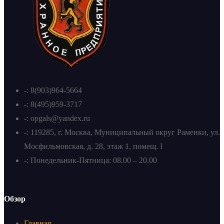
-: 8(903)964-5664
-: 8(495)959-3717
-: opgals@yandex.ru
-: 119285, г. Москва, Муниципальный округ Раменки, ул.
Мосфильмовская, д. 28, этаж 1, помещ. I
-: Понедельник-Пятница: 08.00 – 20.00
Обзор
Главная