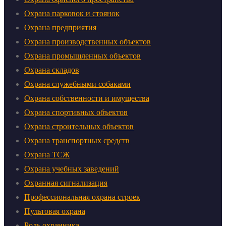
Охрана парковок и стоянок
Охрана предприятия
Охрана производственных объектов
Охрана промышленных объектов
Охрана складов
Охрана служебными собаками
Охрана собственности и имущества
Охрана спортивных объектов
Охрана строительных объектов
Охрана транспортных средств
Охрана ТСЖ
Охрана учебных заведений
Охранная сигнализация
Профессиональная охрана строек
Пультовая охрана
Роль охранника