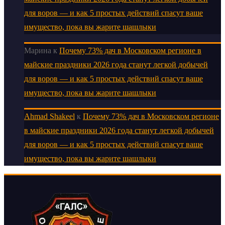
для воров — и как 5 простых действий спасут ваше
имущество, пока вы жарите шашлыки
Марина
к
Почему 73% дач в Московском регионе в
майские праздники 2026 года станут легкой добычей
для воров — и как 5 простых действий спасут ваше
имущество, пока вы жарите шашлыки
Ahmad Shakeel
к
Почему 73% дач в Московском регионе
в майские праздники 2026 года станут легкой добычей
для воров — и как 5 простых действий спасут ваше
имущество, пока вы жарите шашлыки