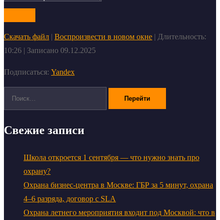
Скачать файл
|
Воспроизвести в новом окне
|
Длительность:
10:26
|
Записано 09.12.2025
Подписаться:
Yandex
Поиск:
Свежие записи
Школа откроется 1 сентября — что нужно знать про
охрану?
Охрана бизнес-центра в Москве: ГБР за 5 минут, охрана
4–6 разряда, договор с SLA
Охрана летнего мероприятия входит под Москвой: что в