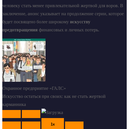
человеку стать менее привлекательной жертвой для воров. В
заключение, анонс указывает на продолжение серии, которое
будет посвящено более широкому
искусству
предотвращения
финансовых и личных потерь.
Охранное предприятие «ГАЛС»
Искусство остаться при своих: как не стать жертвой
карманника
Play
Pause
Episode
Episode
1x