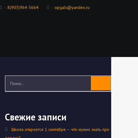
-:
8(903)964-5664
-:
opgals@yandex.ru
Свежие записи
Школа откроется 1 сентября — что нужно знать про
охрану?