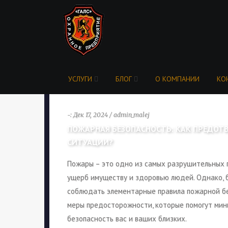
УСЛУГИ
БЛОГ
О КОМПАНИИ
КО
-: Дек 17, 2024 / admin_malej
ПОЖАРНАЯ БЕЗОПАСНОСТЬ: КАК ПРЕДОТ
СИТУАЦИИ?
Пожары – это одно из самых разрушительных 
ущерб имуществу и здоровью людей. Однако, 
соблюдать элементарные правила пожарной бе
меры предосторожности, которые помогут мин
безопасность вас и ваших близких.