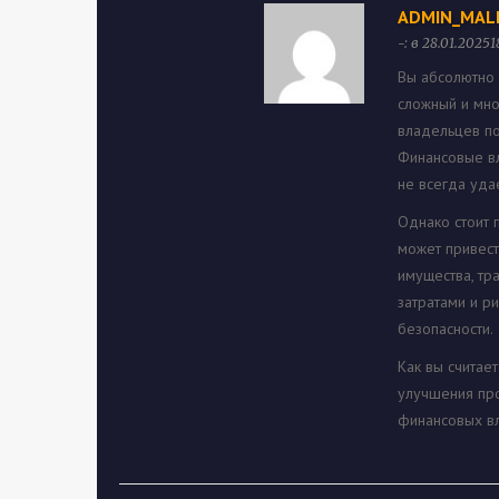
ADMIN_MAL
-: в 28.01.2025
Вы абсолютно 
сложный и мно
владельцев по
Финансовые вл
не всегда уда
Однако стоит 
может привест
имущества, тр
затратами и р
безопасности.
Как вы считае
улучшения про
финансовых в