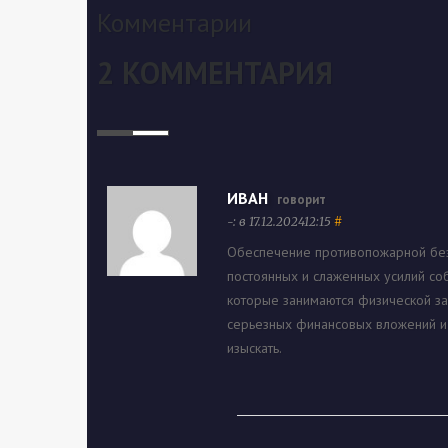
Комментарии
2 КОММЕНТАРИЯ
ИВАН
говорит
-: в 17.12.202412:15
#
Обеспечение противопожарной безо
постоянных и слаженных усилий соб
которые занимаются физической за
серьезных финансовых вложений и 
изыскать.