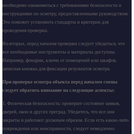
необходимо ознакомиться с требованиями безопасности и
инструкциями по осмотру, предоставленными руководством.
Это поможет установить стандарты и критерии для
проведения проверки.
Во-вторых, перед началом проверки следует убедиться, что
все необходимые инструменты и материалы доступны.
Например, фонарик, ключи от помещений или шкафов,
записная книжка для фиксации результатов осмотра.
При проверке осмотра объекта перед началом смены
следует обратить внимание на следующие аспекты:
1. Физическая безопасность: проверьте состояние замков,
дверей, окон и других преград. Убедитесь, что все они
закрыты и работают должным образом. Если есть какие-либо
повреждения или неисправности, следует немедленно