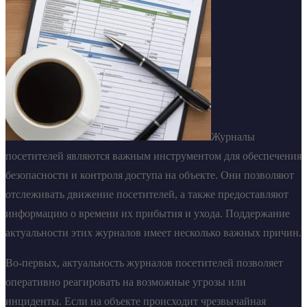
Журналы
посетителей являются важным инструментом для обеспечения
безопасности и контроля доступа на объекте. Они позволяют
отслеживать движение посетителей, а также предоставляют
информацию о времени их прибытия и ухода. Поддержание
актуальности этих журналов имеет несколько важных причин.
Во-первых, актуальность журналов посетителей позволяет
оперативно реагировать на возможные угрозы или
инциденты. Если на объекте происходит чрезвычайная