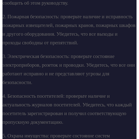
сообщить об этом руководству.
2. Пожарная безопасность: проверьте наличие и исправность
пожарных извещателей, пожарных кранов, пожарных шкафов
и другого оборудования. Убедитесь, что все выходы и
проходы свободны от препятствий.
3. Электрическая безопасность: проверьте состояние
электроприборов, розеток и проводки. Убедитесь, что все они
работают исправно и не представляют угрозы для
безопасности.
4. Безопасность посетителей: проверьте наличие и
актуальность журналов посетителей. Убедитесь, что каждый
посетитель зарегистрирован и получил соответствующую
пропускную документацию.
5. Охрана имущества: проверьте состояние систем