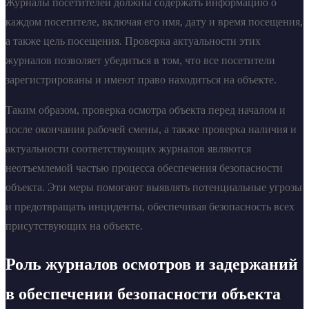
Журналы посетителей должны содержать информацию о
каждом посетителе, включая его имя, дату и время посещения,
а также цель посещения. Проверка актуальности этих
журналов позволяет убедиться в том, что все посетители
зарегистрированы и имеют право находиться на объекте.
Таким образом, проверка осмотра объекта перед началом и
после окончания рабочей смены, а также проверка наличия и
актуальности соответствующих журналов являются
неотъемлемой частью процесса обеспечения безопасности
объекта. Эти меры помогают выявлять потенциальные угрозы
и предотвращать инциденты, обеспечивая безопасность всех
присутствующих на объекте.
Роль журналов осмотров и задержаний
в обеспечении безопасности объекта