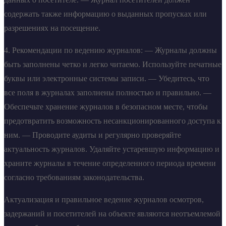
содержать также информацию о выданных пропусках или
разрешениях на посещение.
4. Рекомендации по ведению журналов: — Журналы должны
быть заполнены четко и легко читаемо. Используйте печатные
буквы или электронные системы записи. — Убедитесь, что
все поля в журналах заполнены полностью и правильно. —
Обеспечьте хранение журналов в безопасном месте, чтобы
предотвратить возможность несанкционированного доступа к
ним. — Проводите аудиты и регулярно проверяйте
актуальность журналов. Удаляйте устаревшую информацию и
храните журналы в течение определенного периода времени
согласно требованиям законодательства.
Актуализация и правильное ведение журналов осмотров,
задержаний и посетителей на объекте являются неотъемлемой