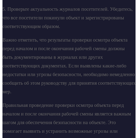
5. Проверьте актуальность журналов посетителей. Убедитесь,
что все посетители покинули объект и зарегистрированы
соответствующим образом.
Важно отметить, что результаты проверки осмотра объекта
перед началом и после окончания рабочей смены должны
быть документированы в журналах или других
соответствующих документах. Если выявлены какие-либо
недостатки или угрозы безопасности, необходимо немедленно
сообщить об этом руководству для принятия соответствующих
мер.
Правильная проведение проверки осмотра объекта перед
началом и после окончания рабочей смены является важным
шагом для обеспечения безопасности на объекте. Это
помогает выявить и устранить возможные угрозы или