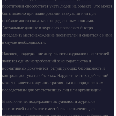
посетителей способствует учету людей на объекте. Это может
быть полезно при планировании эвакуации или при
необходимости связаться с определенными лицами.
Актуальные данные в журналах позволяют быстро
определить местонахождение посетителей и связаться с ними
в случае необходимости.
Наконец, поддержание актуальности журналов посетителей
является одним из требований законодательства и
нормативных документов, регулирующих безопасность и
контроль доступа на объектах. Нарушение этих требований
может привести к административным или юридическим
последствиям для ответственных лиц или организаций.
В заключение, поддержание актуальности журналов
посетителей на объекте имеет большое значение для
обеспечения безопасности, контроля доступа и соблюдения