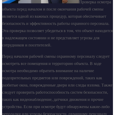
Проверка осмотра
объекта перед началом и после окончания рабочей смены
является одной из важных процедур, которая обеспечивает
безопасность и эффективность работы охранного персонала.
Эта проверка позволяет убедиться в том, что объект находится
в надлежащем состоянии и не представляет угрозы для
сотрудников и посетителей.
Перед началом рабочей смены охранному персоналу следует
осмотреть все помещения и территорию объекта. В ходе
осмотра необходимо обратить внимание на наличие
подозрительных предметов или повреждений, таких как
разбитые окна, поврежденные двери или следы взлома. Также
следует проверить работоспособность систем безопасности,
таких как видеонаблюдение, датчики движения и прочие
устройства. Если при осмотре будут обнаружены какие-либо
неполадки или угрозы безопасности, охранному персоналу