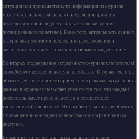
ситуация или происшествие, то информация из журнала
может быть использована для определения причин и
последствий происшедшего, а также для выявления
потенциальных свидетелей. Более того, актуальность данных
в журналах помогает в проведении расследования и
выявлении лиц, причастных к неправомерным действиям.
Во-вторых, поддержание актуальности журналов посетителей
способствует контролю доступа на объекте. В случае, если на
объекте действует система пропускного режима, актуальность
данных в журналах позволяет убедиться в том, что каждый
посетитель имеет право на доступ и соответствует
требованиям безопасности. Это особенно важно для объектов
с повышенной конфиденциальностью или ограниченным
доступом.
Кроме того, поддержание актуальности журналов