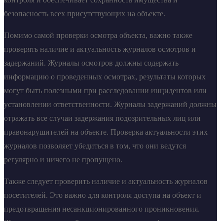
безопасность всех присутствующих на объекте.
Помимо самой проверки осмотра объекта, важно также
проверять наличие и актуальность журналов осмотров и
задержаний. Журналы осмотров должны содержать
информацию о проведенных осмотрах, результаты которых
могут быть полезными при расследовании инцидентов или
установлении ответственности. Журналы задержаний должны
отражать все случаи задержания подозрительных лиц или
правонарушителей на объекте. Проверка актуальности этих
журналов позволяет убедиться в том, что они ведутся
регулярно и ничего не пропущено.
Также следует проверить наличие и актуальность журналов
посетителей. Это важно для контроля доступа на объект и
предотвращения несанкционированного проникновения.