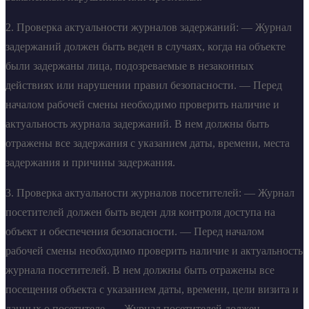
2. Проверка актуальности журналов задержаний: — Журнал
задержаний должен быть веден в случаях, когда на объекте
были задержаны лица, подозреваемые в незаконных
действиях или нарушении правил безопасности. — Перед
началом рабочей смены необходимо проверить наличие и
актуальность журнала задержаний. В нем должны быть
отражены все задержания с указанием даты, времени, места
задержания и причины задержания.
3. Проверка актуальности журналов посетителей: — Журнал
посетителей должен быть веден для контроля доступа на
объект и обеспечения безопасности. — Перед началом
рабочей смены необходимо проверить наличие и актуальность
журнала посетителей. В нем должны быть отражены все
посещения объекта с указанием даты, времени, цели визита и
данных о посетителе. — Журнал посетителей должен