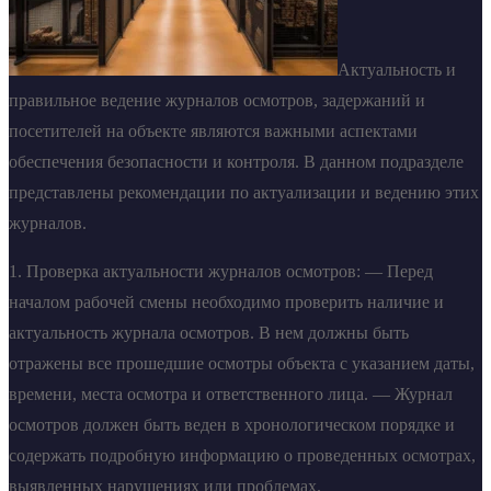
Актуальность и
правильное ведение журналов осмотров, задержаний и
посетителей на объекте являются важными аспектами
обеспечения безопасности и контроля. В данном подразделе
представлены рекомендации по актуализации и ведению этих
журналов.
1. Проверка актуальности журналов осмотров: — Перед
началом рабочей смены необходимо проверить наличие и
актуальность журнала осмотров. В нем должны быть
отражены все прошедшие осмотры объекта с указанием даты,
времени, места осмотра и ответственного лица. — Журнал
осмотров должен быть веден в хронологическом порядке и
содержать подробную информацию о проведенных осмотрах,
выявленных нарушениях или проблемах.