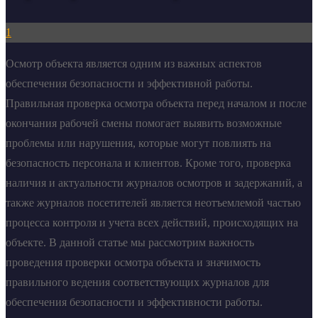
1
Осмотр объекта является одним из важных аспектов
обеспечения безопасности и эффективной работы.
Правильная проверка осмотра объекта перед началом и после
окончания рабочей смены помогает выявить возможные
проблемы или нарушения, которые могут повлиять на
безопасность персонала и клиентов. Кроме того, проверка
наличия и актуальности журналов осмотров и задержаний, а
также журналов посетителей является неотъемлемой частью
процесса контроля и учета всех действий, происходящих на
объекте. В данной статье мы рассмотрим важность
проведения проверки осмотра объекта и значимость
правильного ведения соответствующих журналов для
обеспечения безопасности и эффективности работы.