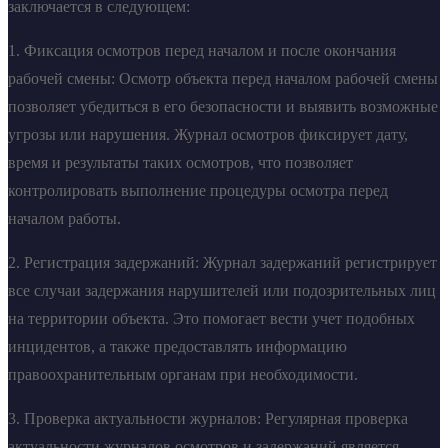
заключается в следующем:
1. Фиксация осмотров перед началом и после окончания
рабочей смены: Осмотр объекта перед началом рабочей смены
позволяет убедиться в его безопасности и выявить возможные
угрозы или нарушения. Журнал осмотров фиксирует дату,
время и результаты таких осмотров, что позволяет
контролировать выполнение процедуры осмотра перед
началом работы.
2. Регистрация задержаний: Журнал задержаний регистрирует
все случаи задержания нарушителей или подозрительных лиц
на территории объекта. Это помогает вести учет подобных
инцидентов, а также предоставлять информацию
правоохранительным органам при необходимости.
3. Проверка актуальности журналов: Регулярная проверка
актуальности журналов осмотров и задержаний является