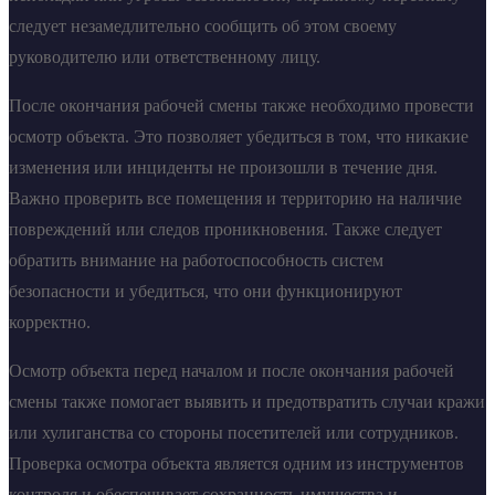
следует незамедлительно сообщить об этом своему
руководителю или ответственному лицу.
После окончания рабочей смены также необходимо провести
осмотр объекта. Это позволяет убедиться в том, что никакие
изменения или инциденты не произошли в течение дня.
Важно проверить все помещения и территорию на наличие
повреждений или следов проникновения. Также следует
обратить внимание на работоспособность систем
безопасности и убедиться, что они функционируют
корректно.
Осмотр объекта перед началом и после окончания рабочей
смены также помогает выявить и предотвратить случаи кражи
или хулиганства со стороны посетителей или сотрудников.
Проверка осмотра объекта является одним из инструментов
контроля и обеспечивает сохранность имущества и