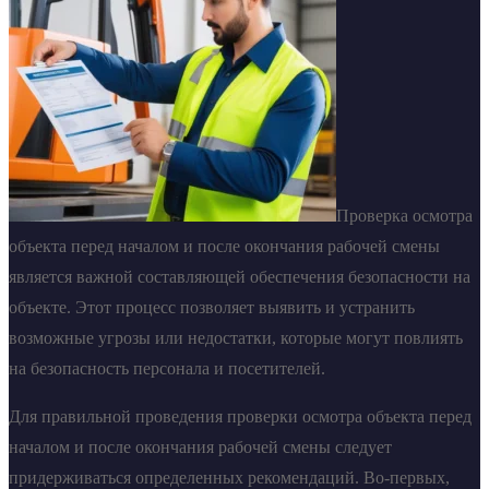
Проверка осмотра
объекта перед началом и после окончания рабочей смены
является важной составляющей обеспечения безопасности на
объекте. Этот процесс позволяет выявить и устранить
возможные угрозы или недостатки, которые могут повлиять
на безопасность персонала и посетителей.
Для правильной проведения проверки осмотра объекта перед
началом и после окончания рабочей смены следует
придерживаться определенных рекомендаций. Во-первых,