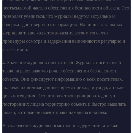
неотъемлемой частью обеспечения безопасности объекта. Это
позволяет убедиться, что журналы ведутся актуально и
содержат достоверную информацию. Наличие актуальных
журналов также является доказательством того, что
процедуры осмотра и задержания выполняются регулярно и
эффективно.
4. Значение журналов посетителей: Журналы посетителей
также играют важную роль в обеспечении безопасности
объекта. Они фиксируют информацию о всех посетителях,
включая их личные данные, время прихода и ухода, а также
цель посещения. Это позволяет контролировать доступ
посторонних лиц на территорию объекта и быстро выявлять
людей, которые не имеют права находиться на нем.
В заключение, журналы осмотров и задержаний, а также