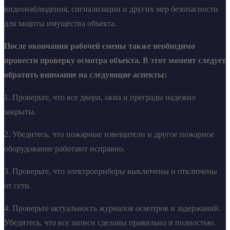
видеонаблюдения, сигнализации и других мер безопасности
для защиты имущества объекта.
После окончания рабочей смены также необходимо
провести проверку осмотра объекта. В этот момент следует
обратить внимание на следующие аспекты:
1. Проверьте, что все двери, окна и преграды надежно
закрыты.
2. Убедитесь, что пожарные извещатели и другое пожарное
оборудование работают исправно.
3. Проверьте, что электроприборы выключены и отключены
от сети.
4. Проверьте актуальность журналов осмотров и задержаний.
Убедитесь, что все записи сделаны правильно и полностью.