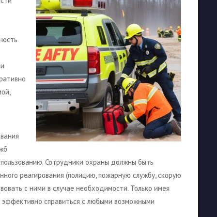
ости
ность
ли
еративно
ой,
ования
ужб
использованию. Сотрудники охраны должны быть
енного реагирования (полицию, пожарную службу, скорую
ствовать с ними в случае необходимости. Только имея
т эффективно справиться с любыми возможными