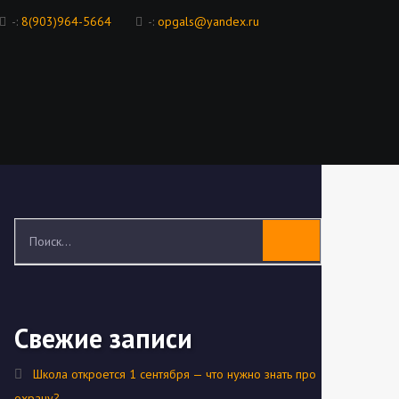
-:
8(903)964-5664
-:
opgals@yandex.ru
Свежие записи
Школа откроется 1 сентября — что нужно знать про
охрану?