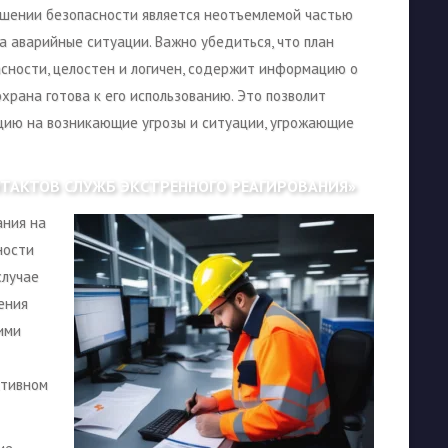
рушении безопасности является неотъемлемой частью
а аварийные ситуации. Важно убедиться, что план
сности, целостен и логичен, содержит информацию о
храна готова к его использованию. Это позволит
цию на возникающие угрозы и ситуации, угрожающие
НТАКТОВ СЛУЖБ ЭКСТРЕННОГО РЕАГИРОВАНИЯ»
ания на
ности
случае
ения
ими
ктивном