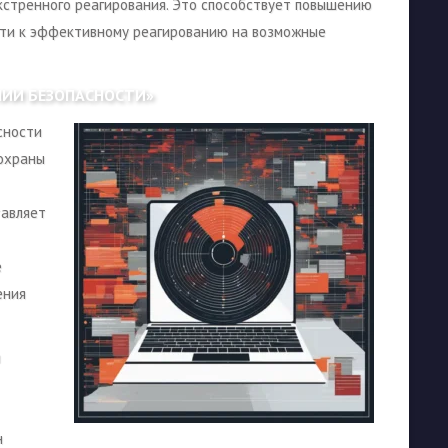
кстренного реагирования. Это способствует повышению
ости к эффективному реагированию на возможные
НИИ БЕЗОПАСНОСТИ»
сности
 охраны
тавляет
е
ения
и
н