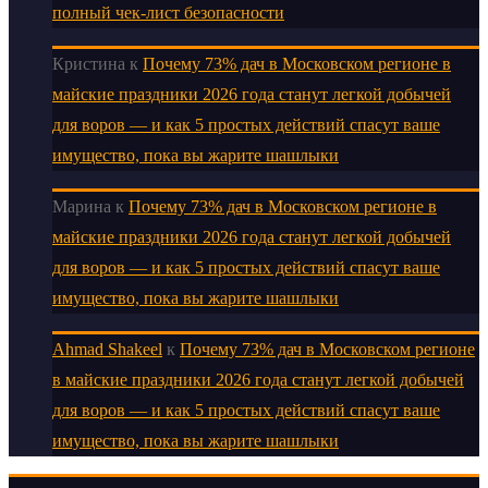
полный чек-лист безопасности
Кристина
к
Почему 73% дач в Московском регионе в
майские праздники 2026 года станут легкой добычей
для воров — и как 5 простых действий спасут ваше
имущество, пока вы жарите шашлыки
Марина
к
Почему 73% дач в Московском регионе в
майские праздники 2026 года станут легкой добычей
для воров — и как 5 простых действий спасут ваше
имущество, пока вы жарите шашлыки
Ahmad Shakeel
к
Почему 73% дач в Московском регионе
в майские праздники 2026 года станут легкой добычей
для воров — и как 5 простых действий спасут ваше
имущество, пока вы жарите шашлыки