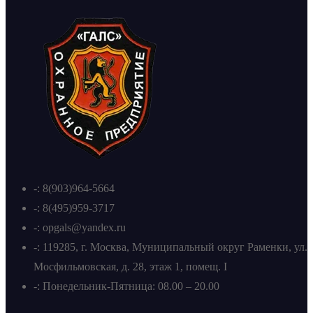
-: 8(903)964-5664
-: 8(495)959-3717
-: opgals@yandex.ru
-: 119285, г. Москва, Муниципальный округ Раменки, ул.
Мосфильмовская, д. 28, этаж 1, помещ. I
-: Понедельник-Пятница: 08.00 – 20.00