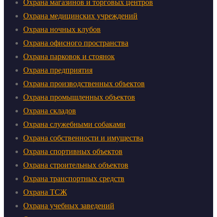
Охрана магазинов и торговых центров
Охрана медицинских учреждений
Охрана ночных клубов
Охрана офисного пространства
Охрана парковок и стоянок
Охрана предприятия
Охрана производственных объектов
Охрана промышленных объектов
Охрана складов
Охрана служебными собаками
Охрана собственности и имущества
Охрана спортивных объектов
Охрана строительных объектов
Охрана транспортных средств
Охрана ТСЖ
Охрана учебных заведений