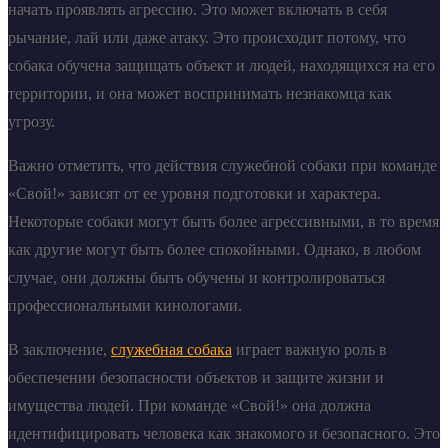
начать проявлять агрессию. Это может включать в себя
рычание, лай или даже атаку. Это происходит потому, что
собака обучена защищать объект и людей, находящихся на его
территории, и она может воспринимать незнакомца как
угрозу.
Важно отметить, что действия служебной собаки при команде
«Свой!» зависят от ее уровня подготовки и характера.
Некоторые собаки могут быть более агрессивными, в то время
как другие могут быть более спокойными. Однако, в любом
случае, они должны быть обучены и контролироваться
профессиональными кинологами.
В заключение,
служебная собака
играет важную роль в
обеспечении безопасности объектов и защите жизни и
имущества людей. При команде «Свой!» она должна
идентифицировать человека как знакомого и безопасного. Это