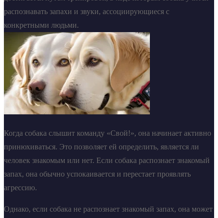
распознавать запахи и звуки, ассоциирующиеся с
конкретными людьми.
Когда собака слышит команду «Свой!», она начинает активно
принюхиваться. Это позволяет ей определить, является ли
человек знакомым или нет. Если собака распознает знакомый
запах, она обычно успокаивается и перестает проявлять
агрессию.
Однако, если собака не распознает знакомый запах, она может