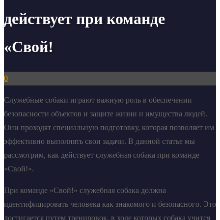
действует при команде
«Свой!
0
Служебные собаки играют важную роль в обеспечении
безопасности объектов и защите жизни и имущества людей.
Они проходят специальную подготовку, которая позволяет им
эффективно выполнять свои задачи. В данной статье мы
рассмотрим, как действует служебная собака при команде
«Свой!».
При команде «Свой!» служебная собака должна
идентифицировать человека как знакомого и безопасного. Это
достигается путем тренировок, в ходе которых собака учится