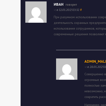
ИВАН
говорит
-: в 12.01.202513:32
#
При разумном использовании совр
деятельность охранных предприятий
использования сотрудников, котор
современные решения позволяют м
ADMIN_MAL
-: в 28.01.2025
Совершенно в
огромные возм
полностью зам
невозможно, и
сократить рас
Например, сис