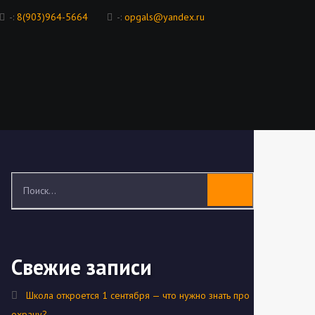
-:
8(903)964-5664
-:
opgals@yandex.ru
Свежие записи
Школа откроется 1 сентября — что нужно знать про
охрану?