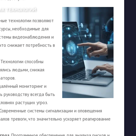
ЫХ ТЕХНОЛОГИЙ
нные технологии позволяют
сурсы, необходимые для
истемы видеонаблюдения и
что снижает потребность в
. Технологии способны
нялись людьми, снижая
раторов.
Удалённый мониторинг и
ь руководству всегда быть
словиях растущих угроз.
 Современные системы сигнализации и оповещения
алов тревоги, что значительно ускоряет реагирование
гроз
. Программное обеспечение для анализа рисков и