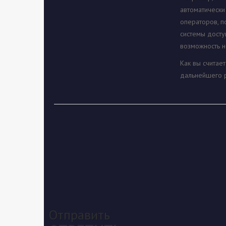
автоматически
операторов, п
системы досту
возможность н
Как вы считае
дальнейшего р
Отправить