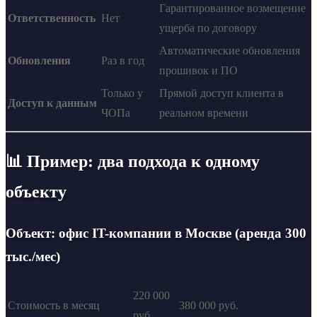
Гарантированное возмещение
Ответственность
Нет
ущерба по договору
Автоматические обновления
Обновления
Раз в год
прошивок и ПО
Только у
Прямой доступ клиента в
Доступ к данным
ЧОПа
реальном времени
📊 Пример: два подхода к одному
объекту
Объект: офис IT-компании в Москве (аренда 300
тыс./мес)
220 000
Стоимость в месяц
380 000 руб.
руб.