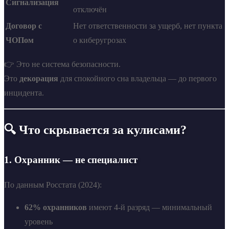
Сигнализация
отключён
Договор с
Нет ответственности за ущерб, нет пункта
ЧОПом
о киберугрозах
👉 Это не система безопасности.
Это
декорация
для спокойного сна владельца — до первого
инцидента.
🔍 Что скрывается за кулисами?
1.
Охранник — не специалист
По данным Росстата (2024):
62% охранников
имеют 4-й разряд — минимальный
уровень