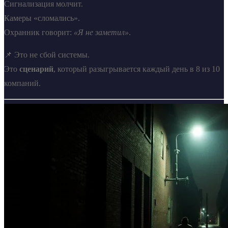
Сигнализация молчит.
Камеры «сломались».
Охранник говорит:
«Я не заметил»
.
📌 Это не сбой системы.
Это
сценарий
, который разыгрывается каждый день в 8 из 10
компаний.