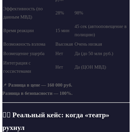
Эффективность (по
28%
98%
данным МВД)
45 сек (автооповещение в
Время реакции
15 мин
полицию)
Возможность взлома
Высокая
Очень низкая
Возмещение ущерба
Нет
Да (до 50 млн руб.)
Интеграция с
Нет
Да (ЦОН МВД)
госсистемами
📌
Разница в цене — 160 000 руб.
Разница в безопасности — 100%.
🕵️‍♂️ Реальный кейс: когда «театр»
рухнул