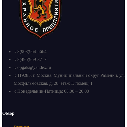
-: 8(903)964-5664
-: 8(495)959-3717
-: opgals@yandex.ru
-: 119285, г. Москва, Муниципальный округ Раменки, ул.
Мосфильмовская, д. 28, этаж 1, помещ. I
-: Понедельник-Пятница: 08.00 – 20.00
Обзор