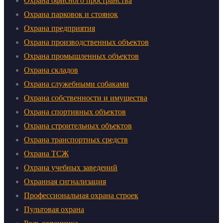
Охрана офисного пространства
Охрана парковок и стоянок
Охрана предприятия
Охрана производственных объектов
Охрана промышленных объектов
Охрана складов
Охрана служебными собаками
Охрана собственности и имущества
Охрана спортивных объектов
Охрана строительных объектов
Охрана транспортных средств
Охрана ТСЖ
Охрана учебных заведений
Охранная сигнализация
Профессиональная охрана строек
Пультовая охрана