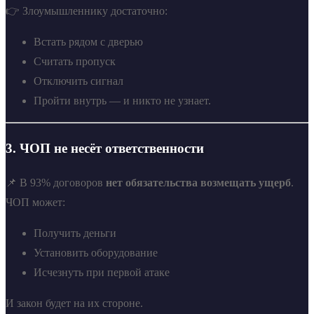
👉 Злоумышленнику достаточно:
Встать рядом с дверью
Считать пропуск
Отключить сигнал
Пройти внутрь — и никто не узнает.
3. ЧОП не несёт ответственности
📌 В 93% договоров
нет обязательства возмещать ущерб
.
ЧОП может:
Получить деньги
Установить оборудование
Исчезнуть при первой атаке
И закон будет на их стороне.