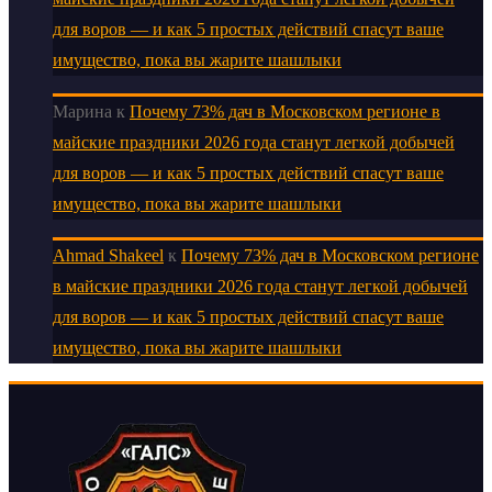
для воров — и как 5 простых действий спасут ваше
имущество, пока вы жарите шашлыки
Марина
к
Почему 73% дач в Московском регионе в
майские праздники 2026 года станут легкой добычей
для воров — и как 5 простых действий спасут ваше
имущество, пока вы жарите шашлыки
Ahmad Shakeel
к
Почему 73% дач в Московском регионе
в майские праздники 2026 года станут легкой добычей
для воров — и как 5 простых действий спасут ваше
имущество, пока вы жарите шашлыки