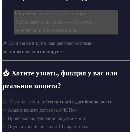
Театр безопасности — это комфорт.
Настоящая безопасность — это контроль,
технологии и ответственность.
📌 Если вы не видите, как работает система —
вы ничего не контролируете.
📥 Хотите узнать, фикция у вас или
реальная защита?
👉 Мы подготовили
бесплатный аудит безопасности
:
✅ Анализ вашего договора с ЧОПом
✅ Проверка оборудования на уязвимости
✅ Оценка уровня риска по 10 параметрам