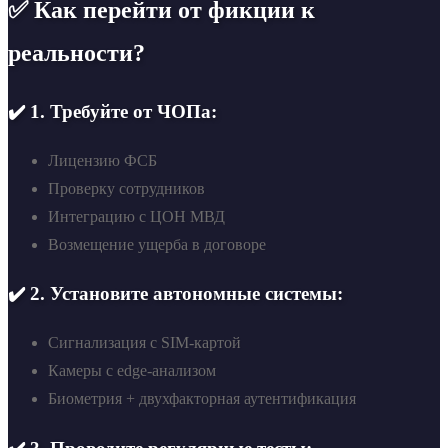
✅ Как перейти от фикции к
реальности?
✔️ 1. Требуйте от ЧОПа:
Лицензию ФСБ
Проверку сотрудников
Интеграцию с ЦОН МВД
Возмещение ущерба в договоре
✔️ 2. Установите автономные системы:
Сигнализация с SIM-картой
Камеры с edge-анализом
Биометрия + двухфакторная аутентификация