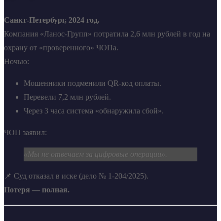
Санкт-Петербург, 2024 год.
Компания «Ланос-Групп» потратила 2,6 млн рублей в год на
охрану от «проверенного» ЧОПа.
Ночью:
Мошенники подменили QR-код оплаты.
Перевели 7,2 млн рублей.
Через 3 часа система «обнаружила сбой».
ЧОП заявил:
«Мы не отвечаем за цифровые операции».
📌 Суд отказал в иске (дело № 1-204/2025).
Потеря — полная.