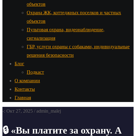
объектов
Охрана ЖК, коттеджных поселков и частных
объектов
Пультовая охрана, видеонаблюдение,
сигнализация
ГБР, услуги охраны с собаками, индивидуальные
решения безопасности
Блог
Подкаст
О компании
Контакты
Главная
-: Окт 27, 2025 / admin_malej
🔒 «Вы платите за охрану. А