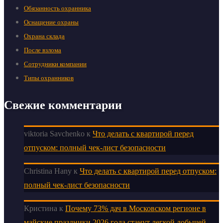
Обязанность охранника
Оснащение охраны
Охрана склада
После взлома
Сотрудники компании
Типы охранников
Свежие комментарии
viktoria Savchenko
к
Что делать с квартирой перед
отпуском: полный чек-лист безопасности
Christina Hany
к
Что делать с квартирой перед отпуском:
полный чек-лист безопасности
Кристина
к
Почему 73% дач в Московском регионе в
майские праздники 2026 года станут легкой добычей