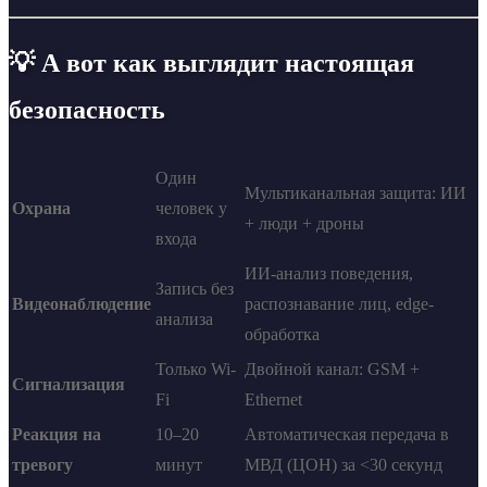
💡 А вот как выглядит
настоящая
безопасность
Один
Мультиканальная защита: ИИ
Охрана
человек у
+ люди + дроны
входа
ИИ-анализ поведения,
Запись без
Видеонаблюдение
распознавание лиц, edge-
анализа
обработка
Только Wi-
Двойной канал: GSM +
Сигнализация
Fi
Ethernet
Реакция на
10–20
Автоматическая передача в
тревогу
минут
МВД (ЦОН) за <30 секунд