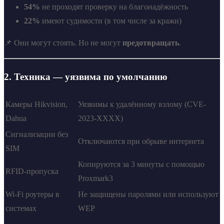
54%
не проходят проверку на благонадёжность
22%
имеют судимости (в том числе за кражи)
📌 Они могут стоять. Но не могут
предотвращать
.
2. Техника — уязвима по умолчанию
Камеры Hikvision,
Уязвимы к удалённому взлому (CVE-
Dahua
2023-XXXX)
Сигнализации без
Отключаются при обрыве интернета
SIM
Копируются за 3 минуты с помощью
RFID-пропуска
Proxmark3
Wi-Fi роутеры в
Не защищены паролями или используют
системах
WEP