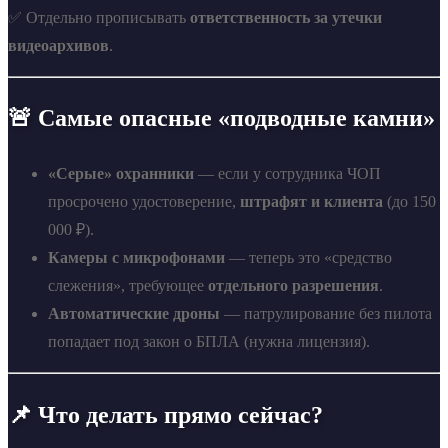
✅ Отдельно прописывать
ответственность за утечки
видеоархивов
.
🚨 Самые опасные «подводные камни»
«Серые» охранники
— если у сотрудника ЧОП
просрочено удостоверение,
штрафят и клиента
(до 150
000 ₽).
Камеры с микрофонами
— теперь это «средство
слежения», требующее
отдельного разрешения
.
Автоматические дроны
— патрулирование без пилота
попадает под закон о БПЛА (нужна лицензия).
📌 Что делать прямо сейчас?