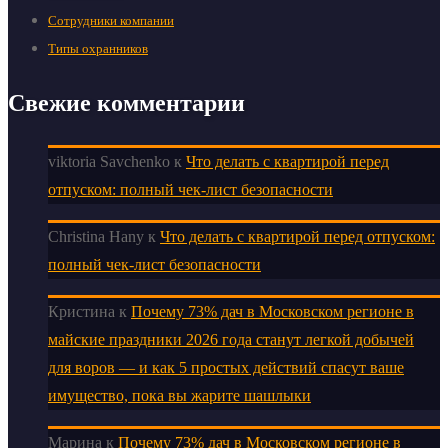
Сотрудники компании
Типы охранников
Свежие комментарии
viktoria Savchenko
к
Что делать с квартирой перед
отпуском: полный чек-лист безопасности
Christina Hany
к
Что делать с квартирой перед отпуском:
полный чек-лист безопасности
Кристина
к
Почему 73% дач в Московском регионе в
майские праздники 2026 года станут легкой добычей
для воров — и как 5 простых действий спасут ваше
имущество, пока вы жарите шашлыки
Марина
к
Почему 73% дач в Московском регионе в