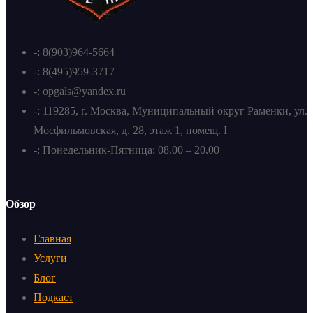
-: 8(903)964-5664
-: 8(495)959-3717
-: opgals@yandex.ru
-: 119285, г. Москва, Муниципальный округ Раменки, ул.
Мосфильмовская, д. 28, этаж 1, помещ. I
-: Понедельник-Пятница: 08.00 – 20.00
Обзор
Главная
Услуги
Блог
Подкаст