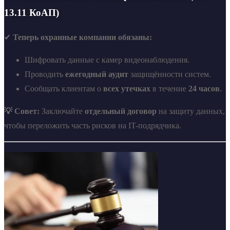
13.11 КоАП)
✔
Теперь охранные компании обязаны:
Шифровать данные с камер видеонаблюдения.
Проводить
ежегодный аудит
защищённости систем.
Сообщать клиентам о
всех утечках
в течение
24 часов
.
💡 Совет:
Заключайте
отдельный договор
на защиту данных,
чтобы переложить часть рисков на IT-подрядчика.