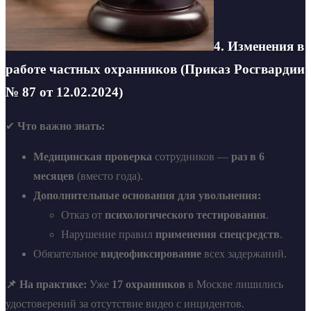
4. Изменения в
работе частных охранников (Приказ Росгвардии
№ 87 от 12.02.2024)
✔
Что важно знать:
Медицинская проверка
сотрудников —
раз в 6
месяцев
(вместо года).
Дополнительные основания для увольнения:
Отказ от
психологического тестирования
.
Нарушение правил
применения спецсредств
.
Обязательное
видеофиксирование
всех задержаний.
📌 На практике:
Уже
17 охранников
в Москве лишились
удостоверений за отсутствие видео с инцидентов.