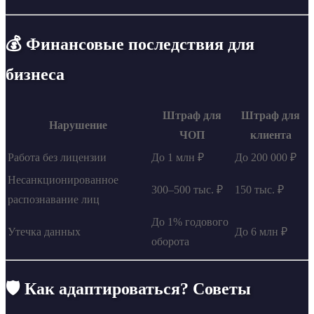
💰 Финансовые последствия для
бизнеса
Штраф для
Штраф для
Нарушение
ЧОП
клиента
Работа без лицензии
До 1 млн ₽
До 200 000 ₽
Несанкционированное
300–500 тыс. ₽
150 тыс. ₽
распознавание лиц
До 1% годового
Утечка данных
До 6 млн ₽
оборота
🛡️ Как адаптироваться? Советы