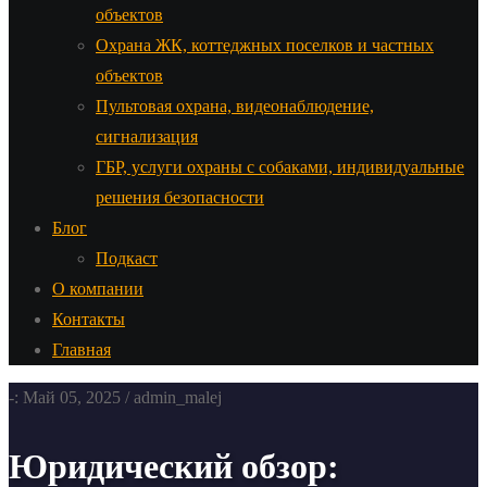
объектов
Охрана ЖК, коттеджных поселков и частных
объектов
Пультовая охрана, видеонаблюдение,
сигнализация
ГБР, услуги охраны с собаками, индивидуальные
решения безопасности
Блог
Подкаст
О компании
Контакты
Главная
-: Май 05, 2025 / admin_malej
Юридический обзор: