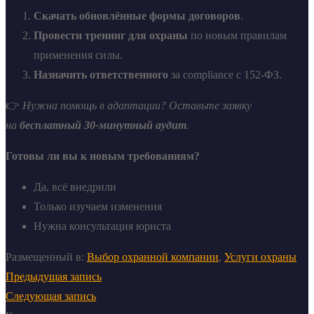
Скачать обновлённые формы договоров
.
Провести тренинг для охраны
по новым правилам
применения силы.
Назначить ответственного
за compliance с 152-ФЗ.
👉
Нужна помощь в адаптации? Оставьте заявку
на
бесплатный 30-минутный аудит
.
Готовы ли вы к новым требованиям?
Да, всё внедрили
Только изучаем изменения
Нужна консультация юриста
Размещенный в:
Выбор охранной компании
,
Услуги охраны
Предыдущая запись
Следующая запись