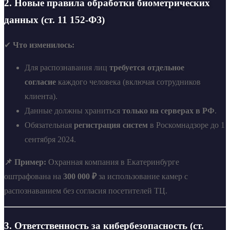
2. Новые правила обработки биометрических
данных (ст. 11 152-ФЗ)
✔
Что изменилось:
Для распознавания лиц
требуется отдельное
согласие
каждого человека (включая сотрудников
клиента).
Данные должны храниться
только на серверах в РФ
.
Обязательная
регистрация систем
в Роскомнадзоре до 1
сентября 2024.
📌 Пример:
Охранная компания в Екатеринбурге
оштрафована на
300 000 ₽
за использование камер с
распознаванием без согласия посетителей ТЦ.
3. Ответственность за кибербезопасность (ст.