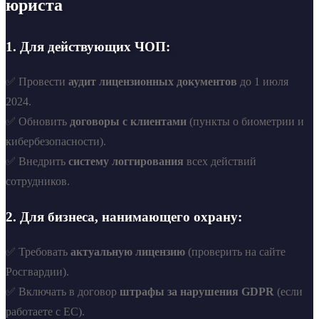
юриста
1. Для действующих ЧОП:
✅ Провести
аудит лицензионных документов
до 1 июля
2024.
✅ Обновить
договоры с клиентами
(пункты о биометрии и
кибербезопасности).
✅ Внедрить
систему логгирования
всех действий
сотрудников.
2. Для бизнеса, нанимающего охрану:
✅ Требовать
актуальную лицензию
(проверить на сайте
Росгвардии).
✅ Включать в договор
штрафы за нарушения GDPR
(если
работаете с ЕС).