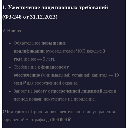
1. Ужесточение лицензионных требований
(ФЗ-248 от 31.12.2023)
✔
Новое:
Обязательное
повышение
квалификации
руководителей ЧОП каждые
3
года
(ранее — 5 лет).
Требование к
финансовому
обеспечению
(минимальный уставный капитал —
10
млн ₽
для вооружённой охраны).
Запрет на работу с
просроченной лицензией
даже в
период подачи документов на продление.
❗ Чем грозит:
Приостановка деятельности до устранения
нарушений + штрафы до
500 000 ₽
.