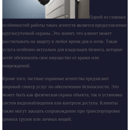
Одной из главных
особенностей работы таких агентств является предоставление
круглосуточной охраны. Это значит, что клиент может
рассчитывать на защиту в любое время дня и ночи. Такая
услуга особенно актуальна для владельцев бизнеса, которые
хотят обезопасить свое имущество от кражи или
повреждений.
Кроме того, частные охранные агентства предлагают
широкий спектр услуг по обеспечению безопасности. Это
может быть как физическая охрана объекта, так и установка
систем видеонаблюдения или контроля доступа. Клиенты
также могут заказать сопровождение при транспортировке
ценных грузов или личных вещей.