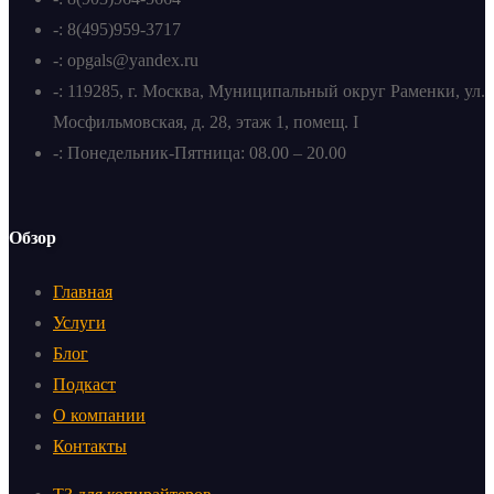
-: 8(495)959-3717
-: opgals@yandex.ru
-: 119285, г. Москва, Муниципальный округ Раменки, ул.
Мосфильмовская, д. 28, этаж 1, помещ. I
-: Понедельник-Пятница: 08.00 – 20.00
Обзор
Главная
Услуги
Блог
Подкаст
О компании
Контакты