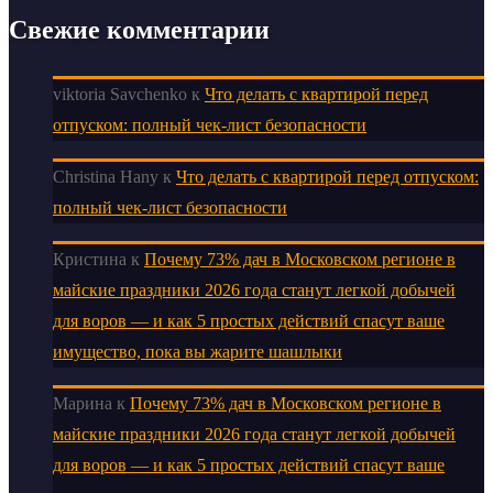
Свежие комментарии
viktoria Savchenko
к
Что делать с квартирой перед
отпуском: полный чек-лист безопасности
Christina Hany
к
Что делать с квартирой перед отпуском:
полный чек-лист безопасности
Кристина
к
Почему 73% дач в Московском регионе в
майские праздники 2026 года станут легкой добычей
для воров — и как 5 простых действий спасут ваше
имущество, пока вы жарите шашлыки
Марина
к
Почему 73% дач в Московском регионе в
майские праздники 2026 года станут легкой добычей
для воров — и как 5 простых действий спасут ваше