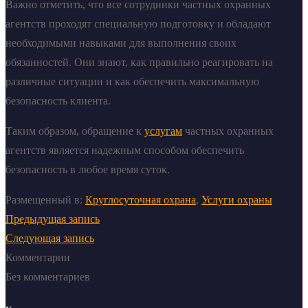
Важно отметить, что все сотрудники частных охранных
агентств проходят специальную подготовку и обладают
необходимыми навыками для выполнения своих
обязанностей. Они знают, как правильно реагировать на
различные ситуации и как обеспечить максимальную
безопасность клиента.
Таким образом, обращение к
услугам
частных охранных
агентств является надежным способом обеспечить
безопасность в любое время суток.
Размещенный в:
Круглосуточная охрана
,
Услуги охраны
Предыдущая запись
Следующая запись
Комментарии
Без комментариев