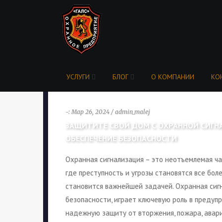
УСЛУГИ
БЛОГ
О КОМПАНИИ
КО
-: Мар 26, 2024 / admin_malej
ЗАЩИТИТЕ СВОЙ ДОМ С ОХРАННОЙ СИГН
ОБЕСПЕЧЕНИЕ БЕЗОПАСНОСТИ
Охранная сигнализация – это неотъемлемая ча
где преступность и угрозы становятся все бо
становится важнейшей задачей. Охранная сигн
безопасности, играет ключевую роль в предуп
надежную защиту от вторжения, пожара, авари