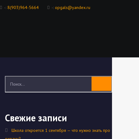
-:
8(903)964-5664
-:
opgals@yandex.ru
Свежие записи
Школа откроется 1 сентября — что нужно знать про
охрану?