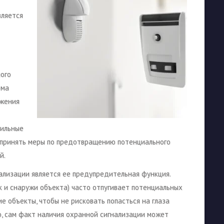
вляется
ого
ема
ржения
бильные
т принять меры по предотвращению потенциального
й.
лизации является ее предупредительная функция.
к и снаружи объекта) часто отпугивает потенциальных
е объекты, чтобы не рисковать попасться на глаза
о, сам факт наличия охранной сигнализации может