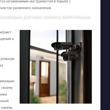
ится незаменимым инструментом в борьбе с
ъектов различного назначения.
АЛИЗАЦИИ: ДАТЧИКИ, СЕНСОРЫ, КОНТРОЛЬНЫЕ
 играют
ещений и
нтрольную
за
ализации
о своему
чики
енной
панель.