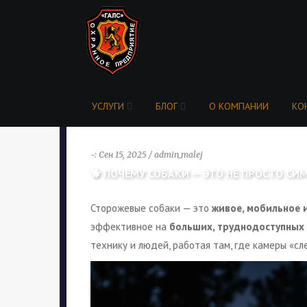
УСЛУГИ
БЛОГ
О КОМПАНИИ
КО
-: Сен 15, 2025 / admin_malej
🐕 ПОЧЕМУ СОБАКИ — ЭТО НЕ ПРОСТО СИ
Сторожевые собаки — это
живое, мобильное 
эффективное на
больших, труднодоступных
технику и людей, работая там, где камеры «сл