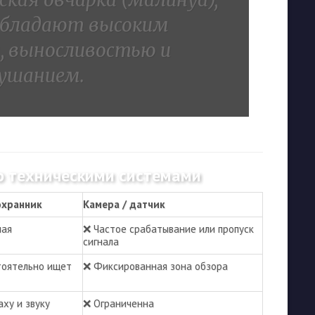
обладают высоким
 выносливостью и
ушанием.
о техническими системами
охранник
Камера / датчик
ная
❌ Частое срабатывание или пропуск
сигнала
оятельно ищет
❌ Фиксированная зона обзора
аху и звуку
❌ Ограниченна