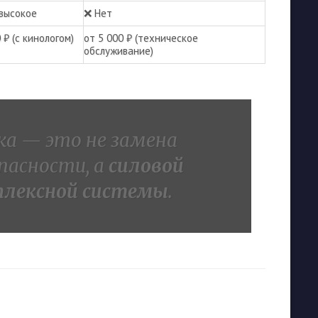
высокое
❌ Нет
 ₽ (с кинологом)
от 5 000 ₽ (техническое
обслуживание)
ака — это не замена
пасности, а
силовой
плексной системы
.