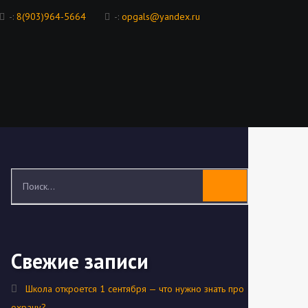
-:
8(903)964-5664
-:
opgals@yandex.ru
Свежие записи
Школа откроется 1 сентября — что нужно знать про
охрану?