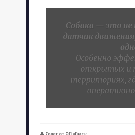
Собака — это не
датчик движения,
одн
Особенно эффе
открытых и 
территориях, г
оперативно
🔔
Совет от ОП «Галс»: