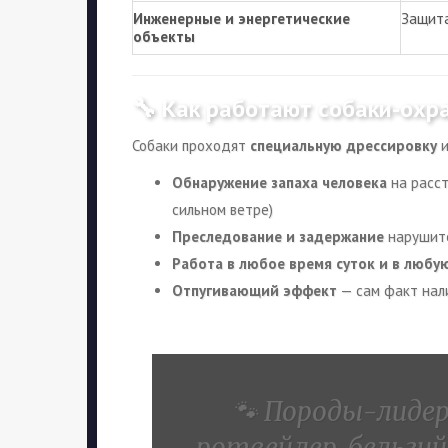
Инженерные и энергетические
Защита
объекты
🔧 Как работают собаки-охр
Собаки проходят
специальную дрессировку
и
Обнаружение запаха человека
на расст
сильном ветре)
Преследование и задержание
нарушите
Работа в любое время суток и в любу
Отпугивающий эффект
— сам факт нал
🐾 Породы-лидер
ротвейлер, бельгий