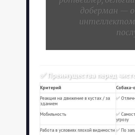
доберман — 
интеллектом,
посл
✅ Преимущества перед чист
Критерий
Собака-
Реакция на движение в кустах / за
✅ Отлич
зданием
Мобильность
✅ Самост
угрозу
Работа в условиях плохой видимости
✅ По зап