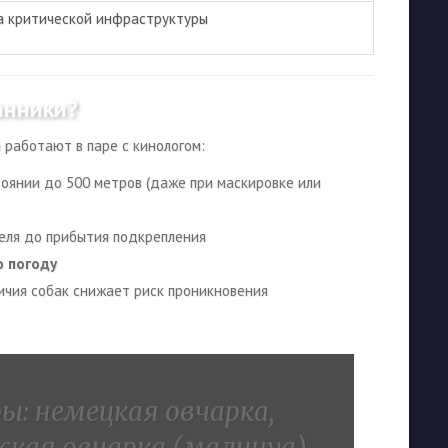
 критической инфраструктуры
анники?
 работают в паре с кинологом:
оянии до 500 метров (даже при маскировке или
ля до прибытия подкрепления
ю погоду
ичия собак снижает риск проникновения
ы: немецкая овчарка,
ская овчарка (малинуа),