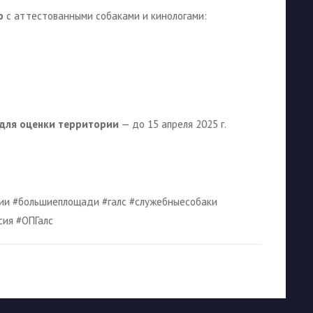
р
с аттестованными собаками и кинологами:
 для оценки территории
— до 15 апреля 2025 г.
ии #большиеплощади #галс #служебныесобаки
сия #ОПГалс