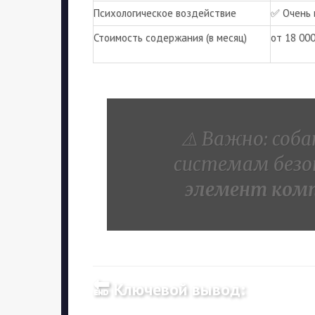
Психологическое воздействие
✅ Очень 
Стоимость содержания (в месяц)
от 18 000
⚠️ Важно: соб
системам безо
элемент ком
🔚
Ключевой вывод: