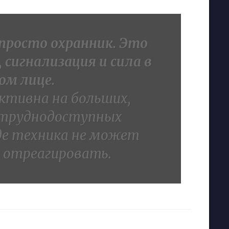
 просто охранник. Это
 сигнализация и сила в
ом лице.
ктивна на больших,
труднодоступных
де техника не может
 отреагировать.