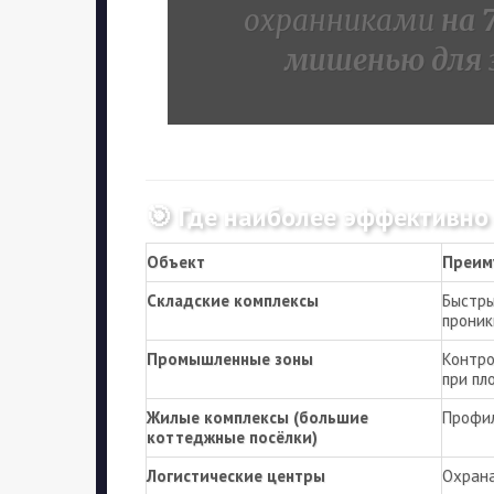
охранниками
на 
мишенью для
🎯 Где наиболее эффективно
Объект
Преим
Складские комплексы
Быстры
проник
Промышленные зоны
Контро
при пл
Жилые комплексы (большие
Профил
коттеджные посёлки)
Логистические центры
Охрана