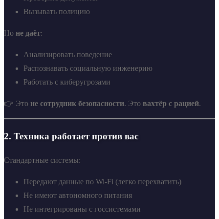
Вызывать полицию
Но
не даёт
:
Анализировать поведение
Распознавать социальную инженерию
Работать с киберугрозами
👉 Это
не сотрудник безопасности
. Это
вахтёр с рацией
.
2.
Техника работает против вас
Стандартные системы:
Передают данные по Wi-Fi (легко перехватить)
Не имеют автономного питания
Не интегрированы с госсистемами