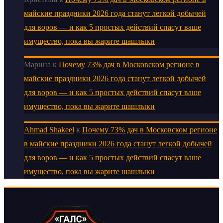
майские праздники 2026 года станут легкой добычей
для воров — и как 5 простых действий спасут ваше
имущество, пока вы жарите шашлыки
Марина
к
Почему 73% дач в Московском регионе в
майские праздники 2026 года станут легкой добычей
для воров — и как 5 простых действий спасут ваше
имущество, пока вы жарите шашлыки
Ahmad Shakeel
к
Почему 73% дач в Московском регионе
в майские праздники 2026 года станут легкой добычей
для воров — и как 5 простых действий спасут ваше
имущество, пока вы жарите шашлыки