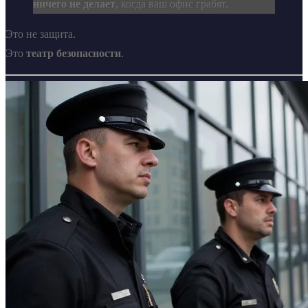
ничего не делает
, когда ваш офис грабят.
Это не защита.
Это
театр безопасности
.