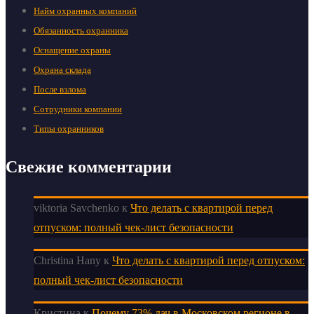
Найм охранных компаний
Обязанность охранника
Оснащение охраны
Охрана склада
После взлома
Сотрудники компании
Типы охранников
Свежие комментарии
viktoria Savchenko
к
Что делать с квартирой перед
отпуском: полный чек-лист безопасности
Christina Hany
к
Что делать с квартирой перед отпуском:
полный чек-лист безопасности
Кристина
к
Почему 73% дач в Московском регионе в