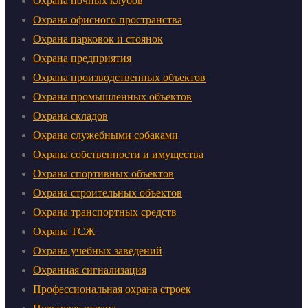
Охрана ночных клубов
Охрана офисного пространства
Охрана парковок и стоянок
Охрана предприятия
Охрана производственных объектов
Охрана промышленных объектов
Охрана складов
Охрана служебными собаками
Охрана собственности и имущества
Охрана спортивных объектов
Охрана строительных объектов
Охрана транспортных средств
Охрана ТСЖ
Охрана учебных заведений
Охранная сигнализация
Профессиональная охрана строек