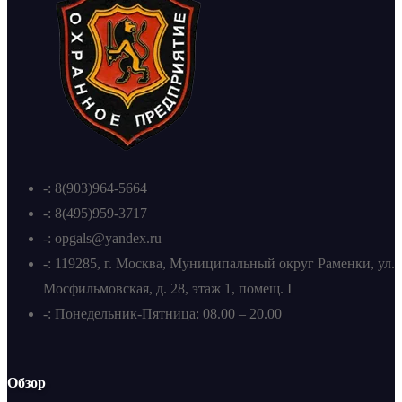
-: 8(903)964-5664
-: 8(495)959-3717
-: opgals@yandex.ru
-: 119285, г. Москва, Муниципальный округ Раменки, ул.
Мосфильмовская, д. 28, этаж 1, помещ. I
-: Понедельник-Пятница: 08.00 – 20.00
Обзор