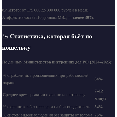
👉
Итого:
от 175 000 до 300 000 рублей в месяц.
А эффективность? По данным МВД —
менее 30%
.
📉 Статистика, которая бьёт по
кошельку
По данным
Министерства внутренних дел РФ (2024–2025)
:
% ограблений, произошедших при работающей
64%
охране
7–12
Среднее время реакции охранника на тревогу
минут
% охранников без проверки на благонадёжность
54%
% систем видеонаблюдения без защиты от взлома
76%