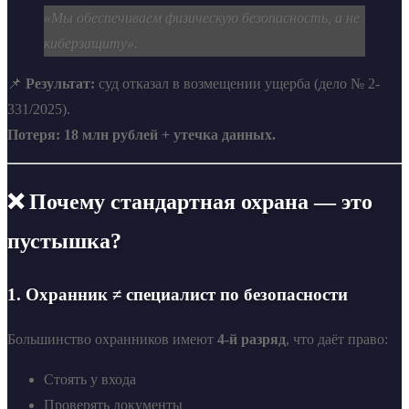
«Мы обеспечиваем физическую безопасность, а не
киберзащиту».
📌
Результат:
суд отказал в возмещении ущерба (дело № 2-
331/2025).
Потеря: 18 млн рублей + утечка данных.
❌ Почему стандартная охрана — это
пустышка?
1.
Охранник ≠ специалист по безопасности
Большинство охранников имеют
4-й разряд
, что даёт право:
Стоять у входа
Проверять документы