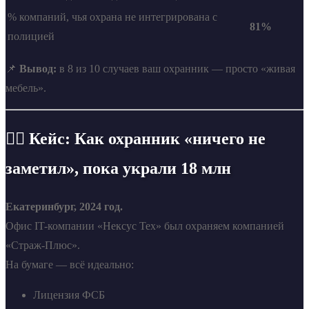
% компаний, чья охрана не интегрирована с
81%
полицией
📌
Вывод:
в 8 из 10 случаев ваш охранник — просто «живая
мебель».
🕵️‍♂️ Кейс: Как охранник «ничего не
заметил», пока украли 18 млн
Екатеринбург, 2024 год.
Офис IT-компании «Нексус Тех» был охраняем компанией
«Страж-Плюс».
На бумаге — всё идеально:
Лицензия ФСБ