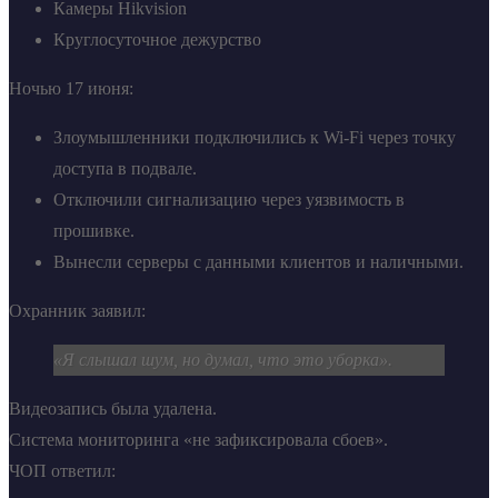
Камеры Hikvision
Круглосуточное дежурство
Ночью 17 июня:
Злоумышленники подключились к Wi-Fi через точку
доступа в подвале.
Отключили сигнализацию через уязвимость в
прошивке.
Вынесли серверы с данными клиентов и наличными.
Охранник заявил:
«Я слышал шум, но думал, что это уборка».
Видеозапись была удалена.
Система мониторинга «не зафиксировала сбоев».
ЧОП ответил: