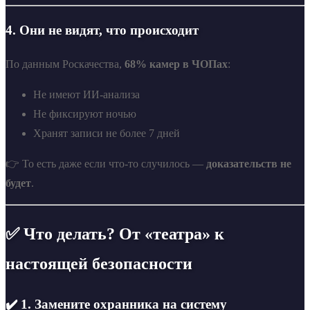
4.
Они не видят, что происходит
По данным Роскачества,
68% камер в ЧОПах
:
Не имеют ИИ-анализа
Не фиксируют ночью
Хранят записи не более 7 дней
👉 То есть даже если что-то случилось —
доказательств не
будет
.
✅ Что делать? От «театра» к
настоящей безопасности
✔️ 1. Замените охранника на систему