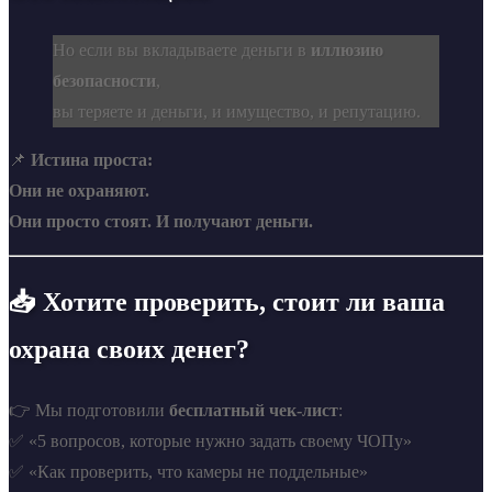
Но если вы вкладываете деньги в
иллюзию
безопасности
,
вы теряете и деньги, и имущество, и репутацию.
📌
Истина проста:
Они не охраняют.
Они просто стоят. И получают деньги.
📥 Хотите проверить, стоит ли ваша
охрана своих денег?
👉 Мы подготовили
бесплатный чек-лист
:
✅ «5 вопросов, которые нужно задать своему ЧОПу»
✅ «Как проверить, что камеры не поддельные»