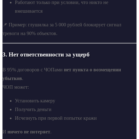
Работают только при условии, что никто не
вмешивается
📌 Пример: глушилка за 5 000 рублей блокирует сигнал
тревоги на 90% объектов.
3.
Нет ответственности за ущерб
В 95% договоров с ЧОПами
нет пункта о возмещении
убытков
.
ЧОП может:
Установить камеру
Получить деньги
Исчезнуть при первой попытке кражи
И
ничего не потеряет
.