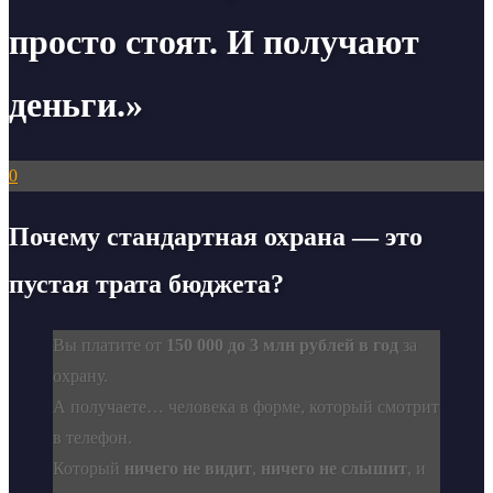
просто стоят. И получают
деньги.»
0
Почему стандартная охрана — это
пустая трата бюджета?
Вы платите от
150 000 до 3 млн рублей в год
за
охрану.
А получаете… человека в форме, который смотрит
в телефон.
Который
ничего не видит
,
ничего не слышит
, и