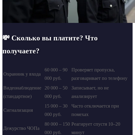
💸 Сколько вы платите? Что
получаете?
60 000 – 90
Проверяет пропуска,
Охранник у входа
000 руб.
разговаривает по телефону
Видеонаблюдение
20 000 – 50
Записывает, но не
(стандартное)
000 руб.
анализирует
15 000 – 30
Часто отключается при
Сигнализация
000 руб.
помехах
80 000 – 150
Реагирует спустя 10–20
Дежурство ЧОПа
000 руб.
минут