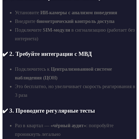
Установите
ИИ-камеры с анализом поведения
Внедрите
биометрический контроль доступа
Подключите
SIM-модули
в сигнализацию (работает без
интернета)
✔️ 2. Требуйте интеграции с МВД
Подключитесь к
Централизованной системе
наблюдения (ЦОН)
Это бесплатно, но увеличивает скорость реагирования в
3 раза
✔️ 3. Проводите регулярные тесты
Раз в квартал —
«чёрный аудит»
: попробуйте
проникнуть легально