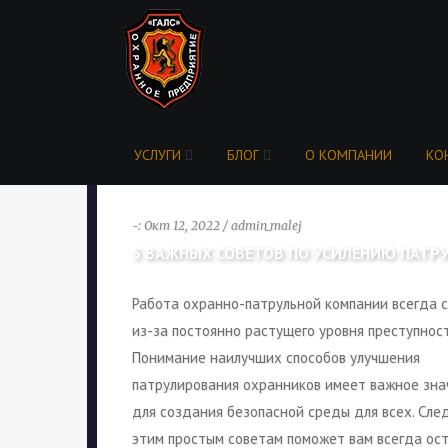
УСЛУГИ
БЛОГ
О КОМПАНИИ
КО
-: Окт 12, 2022 / admin_malej
5 ВАЖНЫХ СОВЕТОВ ПО УСИЛЕНИЮ ПАТ
Работа охранно-патрульной компании всегда 
из-за постоянно растущего уровня преступност
Понимание наилучших способов улучшения
патрулирования охранников имеет важное зна
для создания безопасной среды для всех. Сле
этим простым советам поможет вам всегда ос