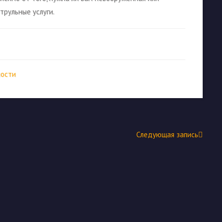
трульные услуги.
ности
Следующая запись