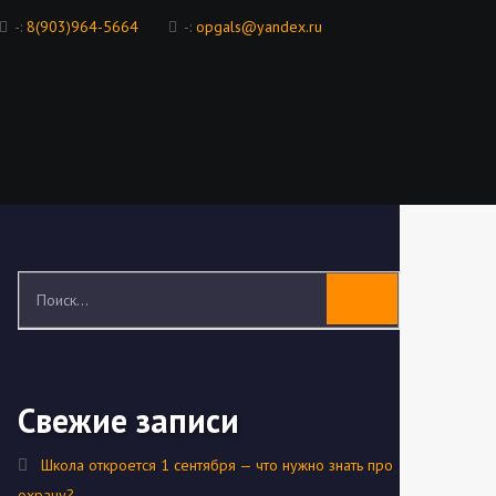
-:
8(903)964-5664
-:
opgals@yandex.ru
Свежие записи
Школа откроется 1 сентября — что нужно знать про
охрану?