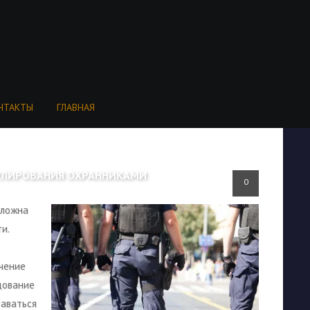
НТАКТЫ
ГЛАВНАЯ
РУЛИРОВАНИЯ ОХРАННИКАМИ
0
сложна
и.
чение
дование
таваться