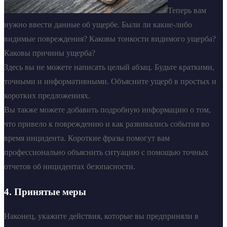
Теперь вам
нужно ввести данные об ущербе. Были ли какие-либо
видимые повреждения? Каковы тонкости видимого ущерба?
Каковы причины ущерба?
Здесь вы не можете написать целый абзац. Будьте краткими,
точными и информативными. Объясните ущерб в простых и
коротких предложениях.
Вы также можете добавить подробную информацию о том,
что привело к повреждению и как развивались события во
время инцидента. Короткие фразы помогут вам
профессионально объяснить ситуацию с помощью точных
отчетов об инцидентах безопасности.
4. Принятые меры
Наконец, укажите действия, которые вы предприняли в