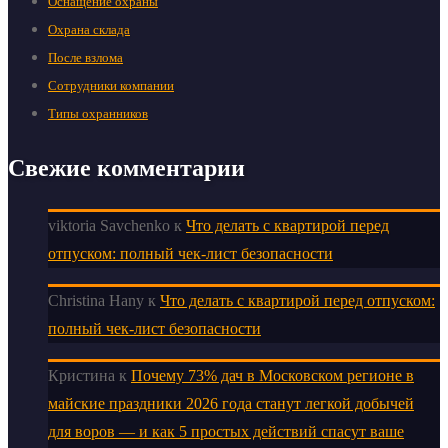
Оснащение охраны
Охрана склада
После взлома
Сотрудники компании
Типы охранников
Свежие комментарии
viktoria Savchenko
к
Что делать с квартирой перед
отпуском: полный чек-лист безопасности
Christina Hany
к
Что делать с квартирой перед отпуском:
полный чек-лист безопасности
Кристина
к
Почему 73% дач в Московском регионе в
майские праздники 2026 года станут легкой добычей
для воров — и как 5 простых действий спасут ваше