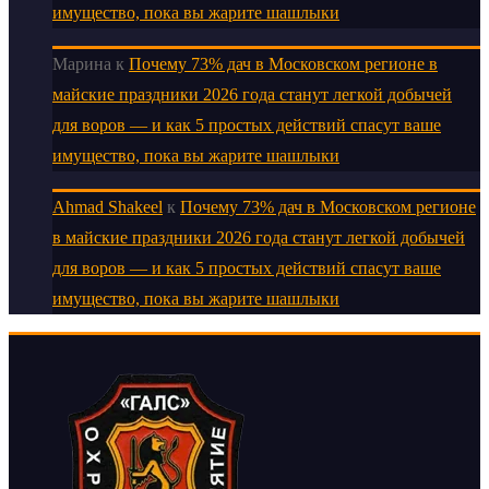
имущество, пока вы жарите шашлыки
Марина
к
Почему 73% дач в Московском регионе в
майские праздники 2026 года станут легкой добычей
для воров — и как 5 простых действий спасут ваше
имущество, пока вы жарите шашлыки
Ahmad Shakeel
к
Почему 73% дач в Московском регионе
в майские праздники 2026 года станут легкой добычей
для воров — и как 5 простых действий спасут ваше
имущество, пока вы жарите шашлыки