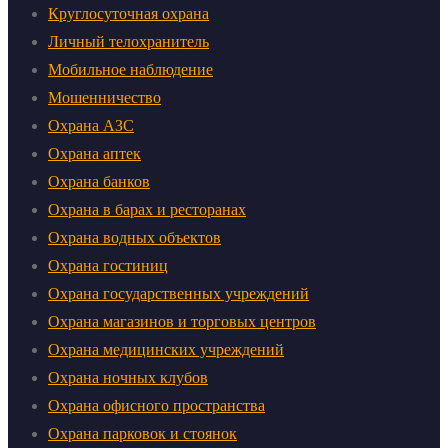
Круглосуточная охрана
Личный телохранитель
Мобильное наблюдение
Мошенничество
Охрана АЗС
Охрана аптек
Охрана банков
Охрана в барах и ресторанах
Охрана водных объектов
Охрана гостиниц
Охрана государственных учреждений
Охрана магазинов и торговых центров
Охрана медицинских учреждений
Охрана ночных клубов
Охрана офисного пространства
Охрана парковок и стоянок