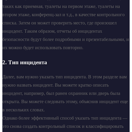
таких как приемная, туалеты на первом этаже, туалеты на
втором этаже, конференц-зал и т.д., в качестве контрольного
списка. Затем он может проверить место, где произошел
инцидент. Таким образом, отчеты об инцидентах
безопасности будут более подробными и презентабельными, и
их можно будет использовать повторно.
2. Тип инцидента
Далее, вам нужно указать тип инцидента. В этом разделе вам
нужно назвать инцидент. Вы можете кратко описать
инцидент, например, был ранен охранник или дверь была
открыта. Вы можете следовать этому, объяснив инцидент еще
в нескольких словах.
Однако более эффективный способ указать тип инцидента —
это снова создать контрольный список и классифицировать