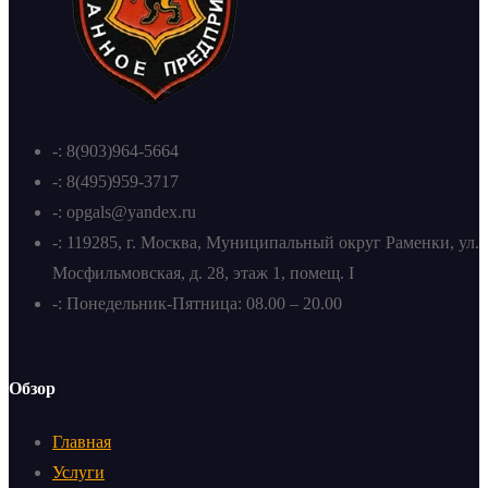
-: 8(903)964-5664
-: 8(495)959-3717
-: opgals@yandex.ru
-: 119285, г. Москва, Муниципальный округ Раменки, ул.
Мосфильмовская, д. 28, этаж 1, помещ. I
-: Понедельник-Пятница: 08.00 – 20.00
Обзор
Главная
Услуги