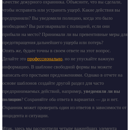
качестве дежурного охранника. Объясните, что вы сделали,
чтобы исправить или устранить ущерб. Какие действия вы
предприняли? Вы уведомили полицию, когда это было
необходимо? Вы разговаривали с полицией, если они
прибыли на место? Принимали ли вы превентивные меры для
предотвращения дальнейшего ущерба или потерь?
Опять же, будьте точны в своем ответе на этот вопрос.
Делайте это
профессионально
, но не упускайте важную
информацию. В шаблоне свободной формы вы можете
написать его простыми предложениями. Однако в отчете на
основе шаблонов создайте другой раздел для часто
предпринимаемых действий, например,
уведомили ли вы
полицию
? Сохраняйте оба ответа в вариантах — да и нет.
Охранник может проверить один из ответов в зависимости от
инцидента и ситуации.
Итак, здесь мы рассмотрели четыре важнейших элемента