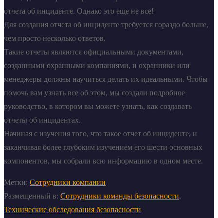
отчета об инциденте. Однако это еще не все!
Для создания отчета об инциденте требуется гораздо больше,
чем просто несколько ответов.
Такие отчеты являются официальными документами,
созданными охранными компаниями, и охранники или
менеджеры должны научиться делать их идеальными. Чтобы
помочь вам узнать все об этом, мы создали подробное
руководство, в котором вы можете узнать, как создавать
отчеты об инцидентах.
Начиная с изучения того, что такое отчет об инциденте, и
заканчивая более глубоким изучением его шести основных
компонентов, мы собрали всю информацию в одном месте.
Метки:
Сотрудники компании
Размещенный в:
Сотрудники команды безопасности
,
Технические обследования безопасности