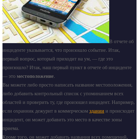
В отчете об
инциденте указывается, что произошло событие. Итак,
первый вопрос, который приходит на ум, — где это
произошло? Итак, наш первый пункт в отчете об инциденте
— это
местоположение
.
Вы можете либо просто написать название местоположения,
либо добавить контрольный список с упоминанием всех
областей и проверить ту, где произошел инцидент. Например,
если охранник дежурит в коммерческом
здании
и происходит
инцидент, он может добавить это место в качестве зоны
приема.
Кроме того, он может добавить названия всех помещений,