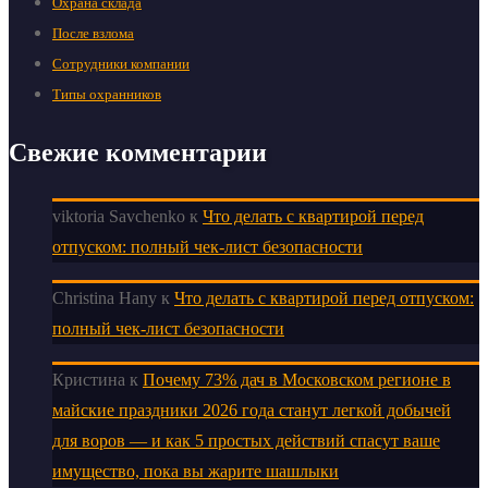
Охрана склада
После взлома
Сотрудники компании
Типы охранников
Свежие комментарии
viktoria Savchenko
к
Что делать с квартирой перед
отпуском: полный чек-лист безопасности
Christina Hany
к
Что делать с квартирой перед отпуском:
полный чек-лист безопасности
Кристина
к
Почему 73% дач в Московском регионе в
майские праздники 2026 года станут легкой добычей
для воров — и как 5 простых действий спасут ваше
имущество, пока вы жарите шашлыки