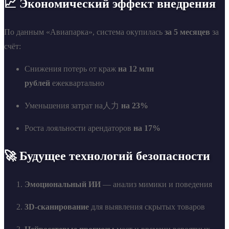
📈 Экономический эффект внедрения
По данным «Авиапарка», система окупилась
за 5 месяцев
за
счёт:
Снижения потерь от краж
на 12 млн
рублей
ежеквартально
Уменьшения затрат на人力
на 23%
Роста лояльности арендаторов
на 17%
🚀 Будущее технологий безопасности
Эмоциональный ИИ
— анализ мимики и поведения
3D-сканирование
для выявления скрытых товаров