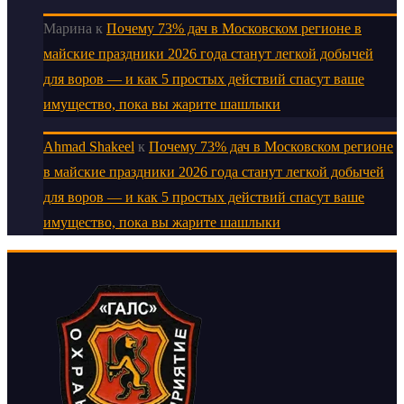
Марина
к
Почему 73% дач в Московском регионе в
майские праздники 2026 года станут легкой добычей
для воров — и как 5 простых действий спасут ваше
имущество, пока вы жарите шашлыки
Ahmad Shakeel
к
Почему 73% дач в Московском регионе
в майские праздники 2026 года станут легкой добычей
для воров — и как 5 простых действий спасут ваше
имущество, пока вы жарите шашлыки