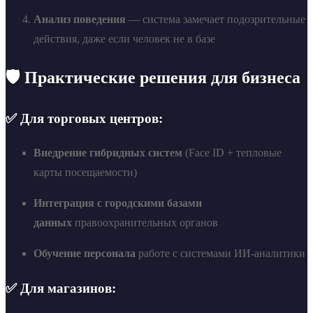
Анализ поведения
— система замечает подозрительные
действия, даже если человек не в базе
🛡️ Практические решения для бизнеса
✅ Для торговых центров:
Внедрение гибридных систем
(Face ID + тепловые
карты посещаемости)
Интеграция с городскими базами
данных
правоохранительных органов
Обучение персонала
работе с системами ИИ-аналитики
✅ Для магазинов: