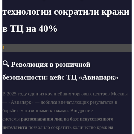
технологии сократили кражи
в ТЦ на 40%
1
🔍 Революция в розничной
безопасности: кейс ТЦ «Авиапарк»
В 2025 году один из крупнейших торговых центров Москвы
— «Авиапарк» — добился впечатляющих результатов в
борьбе с магазинными кражами. Внедрение
системы
распознавания лиц на базе искусственного
интеллекта
позволило сократить количество краж
на