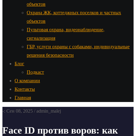
объектов
Охрана ЖК, коттеджных поселков и частных
объектов
Пультовая охрана, видеонаблюдение,
сигнализация
ГБР, услуги охраны с собаками, индивидуальные
решения безопасности
Блог
Подкаст
О компании
Контакты
Главная
-: Сен 08, 2025 / admin_malej
Face ID против воров: как