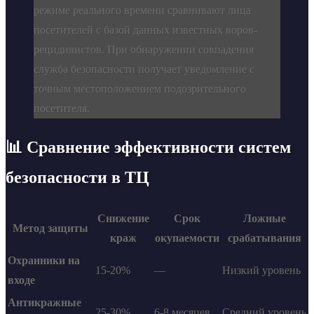
режиме реального времени сравнивают лица
посетителей с базой данных известных воров-
рецидивистов. При обнаружении совпадения
служба безопасности получает уведомление с
точным местоположением подозрительного
посетителя.
📊 Сравнение эффективности систем
безопасности в ТЦ
Снижение
Срок
Ложные
Метод защиты
краж
окупаемости
срабатывания
Охранники на
15-20%
—
Низкий уровень
входе
Антикражные
25-30%
6-8 месяцев
Средний уровень