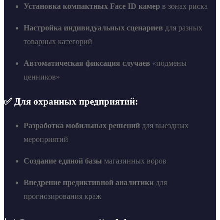
Установка компактных Face ID камер
в зонах риска
Настройка индивидуальных сценариев
для разных
товарных категорий
Автоматическая фиксация случаев
«подмены
ценников»
✅ Для охранных предприятий:
Разработка мобильных решений
для выездных
мероприятий
Создание единой базы
магазинных воров
Внедрение предиктивной аналитики
для
прогнозирования краж