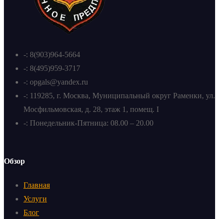
-: 8(903)964-5664
-: 8(495)959-3717
-: opgals@yandex.ru
-: 119285, г. Москва, Муниципальный округ Раменки, ул.
Мосфильмовская, д. 28, этаж 1, помещ. I
-: Понедельник-Пятница: 08.00 – 20.00
Обзор
Главная
Услуги
Блог