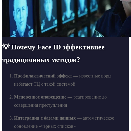
💡 Почему Face ID эффективнее
традиционных методов?
Профилактический эффект
— известные воры
избегают ТЦ с такой системой
Мгновенное оповещение
— реагирование до
совершения преступления
Интеграция с базами данных
— автоматическое
обновление «чёрных списков»