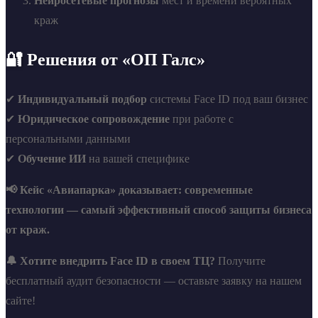
Нейросетевые прогнозы
мест и времени вероятных
краж
🔐 Решения от «ОП Галс»
✔
Индивидуальный подбор
системы Face ID под ваш бизнес
✔
Юридическое сопровождение
при работе с
персональными данными
✔
Обучение ИИ
на вашей специфике
📢 Кейс «Авиапарка» доказывает: современные
технологии — самый эффективный способ защиты бизнеса
от краж.
🔔 Хотите внедрить Face ID в своем ТЦ?
Получите
бесплатный аудит безопасности — оставьте заявку на нашем
сайте!