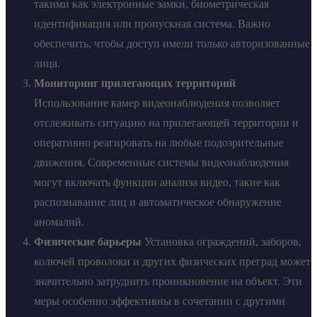
такими как электронные замки, биометрическая
идентификация или пропускная система. Важно
обеспечить, чтобы доступ имели только авторизованные
лица.
Мониторинг прилегающих территорий
Использование камер видеонаблюдения позволяет
отслеживать ситуацию на прилегающей территории и
оперативно реагировать на любые подозрительные
движения. Современные системы видеонаблюдения
могут включать функции анализа видео, такие как
распознавание лиц и автоматическое обнаружение
аномалий.
Физические барьеры
Установка ограждений, заборов,
колючей проволоки и других физических преград может
значительно затруднить проникновение на объект. Эти
меры особенно эффективны в сочетании с другими