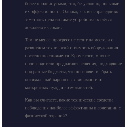
более продвинутыми, что, безусловно, повышает
их эффективность. Однако, как вы справедливо
заметили, цена на такие устройства остаётся
довольно высокой.
Тем не менее, прогресс не стоит на месте, и с
развитием технологий стоимость оборудования
постепенно снижается. Кроме того, многие
производители предлагают решения, подходящие
под разные бюджеты, что позволяет выбрать
оптимальный вариант в зависимости от
конкретных нужд и возможностей.
Как вы считаете, какие технические средства
наблюдения наиболее эффективны в сочетании с
физической охраной?