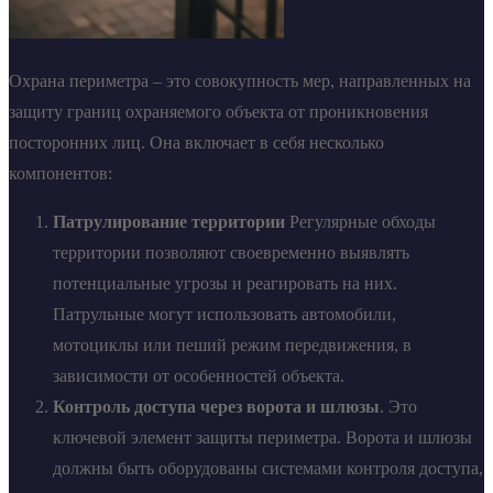
Охрана периметра – это совокупность мер, направленных на
защиту границ охраняемого объекта от проникновения
посторонних лиц. Она включает в себя несколько
компонентов:
Патрулирование территории
Регулярные обходы
территории позволяют своевременно выявлять
потенциальные угрозы и реагировать на них.
Патрульные могут использовать автомобили,
мотоциклы или пеший режим передвижения, в
зависимости от особенностей объекта.
Контроль доступа через ворота и шлюзы
. Это
ключевой элемент защиты периметра. Ворота и шлюзы
должны быть оборудованы системами контроля доступа,