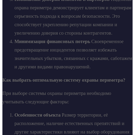
охрана периметра демонстрирует клиентам и партнерам
серьезность подхода к вопросам безопасности. Это
способствует укреплению репутации компании и
увеличению доверия со стороны контрагентов.
Минимизация финансовых потерь
Своевременное
предотвращение инцидентов позволяет избежать
значительных убытков, связанных с кражами, саботажем
и другими видами правонарушений.
Как выбрать оптимальную систему охраны периметра?
При выборе системы охраны периметра необходимо
учитывать следующие факторы:
Особенности объекта
Размер территории, её
расположение, наличие естественных препятствий и
другие характеристики влияют на выбор оборудования