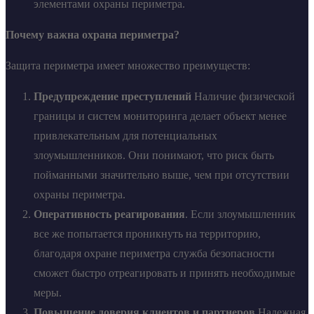
элементами охраны периметра.
Почему важна охрана периметра?
Защита периметра имеет множество преимуществ:
Предупреждение преступлений
Наличие физической
границы и систем мониторинга делает объект менее
привлекательным для потенциальных
злоумышленников. Они понимают, что риск быть
пойманными значительно выше, чем при отсутствии
охраны периметра.
Оперативность реагирования
. Если злоумышленник
все же попытается проникнуть на территорию,
благодаря охране периметра служба безопасности
сможет быстро отреагировать и принять необходимые
меры.
Повышение доверия клиентов и партнеров
Надежная