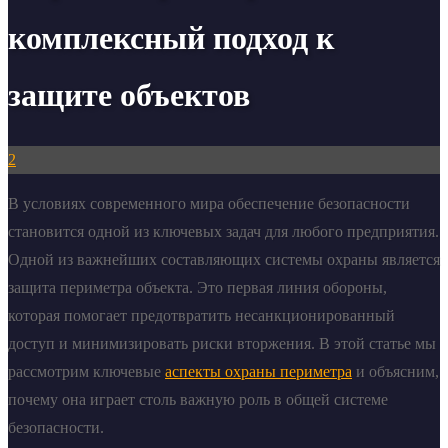
комплексный подход к
защите объектов
2
В условиях современного мира обеспечение безопасности
становится одной из ключевых задач для любого предприятия.
Одной из важнейших составляющих системы охраны является
защита периметра объекта. Это первая линия обороны,
которая помогает предотвратить несанкционированный
доступ и минимизировать риски вторжения. В этой статье мы
рассмотрим ключевые
аспекты охраны периметра
и объясним,
почему она играет столь важную роль в общей системе
безопасности.