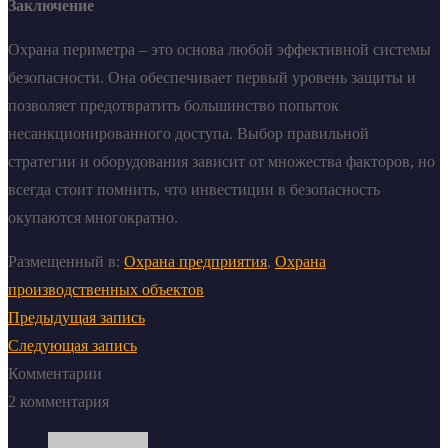
Заключение
Охрана периметра – это основа любой эффективной системы
безопасности. Она обеспечивает первый уровень защиты и
позволяет предотвратить большинство попыток
несанкционированного доступа. Выбор правильной
стратегии и оборудования зависит от множества факторов, но
всегда стоит помнить, что инвестиции в безопасность
окупаются многократно.
Размещенный в:
Охрана предприятия
,
Охрана
производственных объектов
Предыдущая запись
Следующая запись
Комментарии
2 комментария