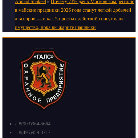
Ahmad Shakeel
к
Почему 73% дач в Московском регионе
в майские праздники 2026 года станут легкой добычей
для воров — и как 5 простых действий спасут ваше
имущество, пока вы жарите шашлыки
-: 8(903)964-5664
-: 8(495)959-3717