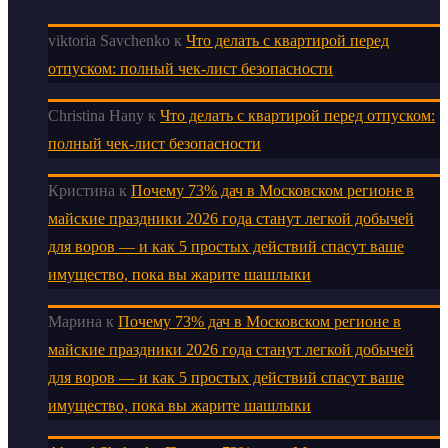
viktoria Savchenko
к
Что делать с квартирой перед
отпуском: полный чек-лист безопасности
Christina Hany
к
Что делать с квартирой перед отпуском:
полный чек-лист безопасности
Кристина
к
Почему 73% дач в Московском регионе в
майские праздники 2026 года станут легкой добычей
для воров — и как 5 простых действий спасут ваше
имущество, пока вы жарите шашлыки
Марина
к
Почему 73% дач в Московском регионе в
майские праздники 2026 года станут легкой добычей
для воров — и как 5 простых действий спасут ваше
имущество, пока вы жарите шашлыки