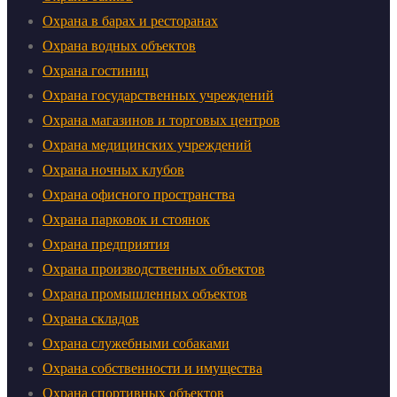
Охрана в барах и ресторанах
Охрана водных объектов
Охрана гостиниц
Охрана государственных учреждений
Охрана магазинов и торговых центров
Охрана медицинских учреждений
Охрана ночных клубов
Охрана офисного пространства
Охрана парковок и стоянок
Охрана предприятия
Охрана производственных объектов
Охрана промышленных объектов
Охрана складов
Охрана служебными собаками
Охрана собственности и имущества
Охрана спортивных объектов