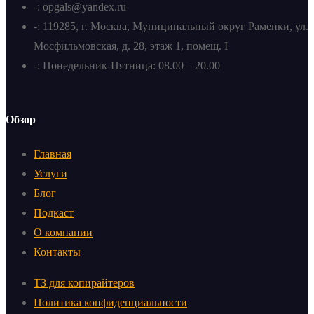
-: opgals@yandex.ru
-: 119285, г. Москва, Муниципальный округ Раменки, ул.
Мосфильмовская, д. 28, этаж 1, помещ. I
-: Понедельник-Пятница: 08.00 – 20.00
Обзор
Главная
Услуги
Блог
Подкаст
О компании
Контакты
ТЗ для копирайтеров
Политика конфиденциальности