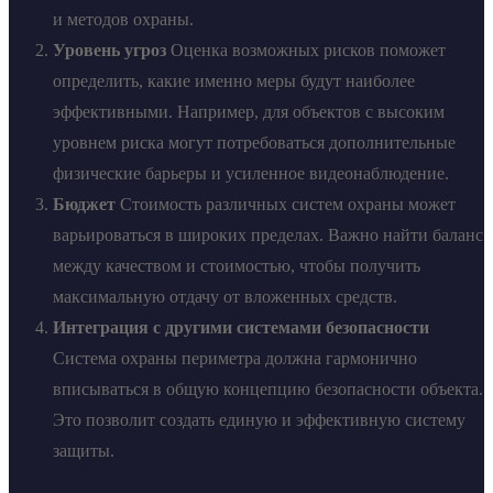
и методов охраны.
Уровень угроз
Оценка возможных рисков поможет
определить, какие именно меры будут наиболее
эффективными. Например, для объектов с высоким
уровнем риска могут потребоваться дополнительные
физические барьеры и усиленное видеонаблюдение.
Бюджет
Стоимость различных систем охраны может
варьироваться в широких пределах. Важно найти баланс
между качеством и стоимостью, чтобы получить
максимальную отдачу от вложенных средств.
Интеграция с другими системами безопасности
Система охраны периметра должна гармонично
вписываться в общую концепцию безопасности объекта.
Это позволит создать единую и эффективную систему
защиты.