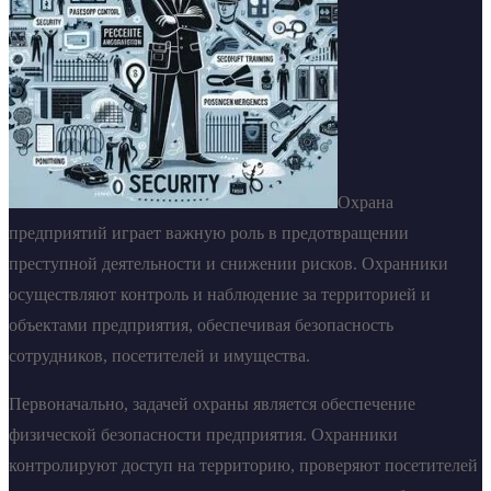
Охрана
предприятий играет важную роль в предотвращении
преступной деятельности и снижении рисков. Охранники
осуществляют контроль и наблюдение за территорией и
объектами предприятия, обеспечивая безопасность
сотрудников, посетителей и имущества.
Первоначально, задачей охраны является обеспечение
физической безопасности предприятия. Охранники
контролируют доступ на территорию, проверяют посетителей