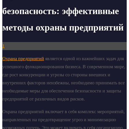
безопасность: эффективные
методы охраны предприятий
1
Охрана предприятий
является одной из важнейших задач для
успешного функционирования бизнеса. В современном мире,
где рост конкуренции и угрозы со стороны внешних и
внутренних факторов неизбежны, необходимо принимать все
необходимые меры для обеспечения безопасности и защиты
предприятий от различных видов рисков.
Охрана предприятий включает в себя комплекс мероприятий,
направленных на предотвращение угроз и минимизацию
возможных потерь. Это может включать в себя организацию