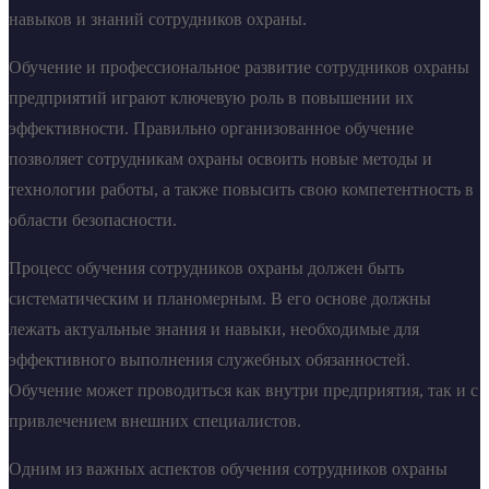
навыков и знаний сотрудников охраны.
Обучение и профессиональное развитие сотрудников охраны
предприятий играют ключевую роль в повышении их
эффективности. Правильно организованное обучение
позволяет сотрудникам охраны освоить новые методы и
технологии работы, а также повысить свою компетентность в
области безопасности.
Процесс обучения сотрудников охраны должен быть
систематическим и планомерным. В его основе должны
лежать актуальные знания и навыки, необходимые для
эффективного выполнения служебных обязанностей.
Обучение может проводиться как внутри предприятия, так и с
привлечением внешних специалистов.
Одним из важных аспектов обучения сотрудников охраны