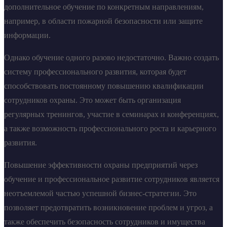
дополнительное обучение по конкретным направлениям,
например, в области пожарной безопасности или защите
информации.
Однако обучение одного разово недостаточно. Важно создать
систему профессионального развития, которая будет
способствовать постоянному повышению квалификации
сотрудников охраны. Это может быть организация
регулярных тренингов, участие в семинарах и конференциях,
а также возможность профессионального роста и карьерного
развития.
Повышение эффективности охраны предприятий через
обучение и профессиональное развитие сотрудников является
неотъемлемой частью успешной бизнес-стратегии. Это
позволяет предотвратить возникновение проблем и угроз, а
также обеспечить безопасность сотрудников и имущества