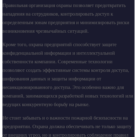
Правильная организация охраны позволяет предотвратить
нападения на сотрудников, контролировать доступ к
определенным зонам предприятия и минимизировать риски
возникновения чрезвычайных ситуаций.
Кроме того, охрана предприятий способствует защите
конфиденциальной информации и интеллектуальной
собственности компании. Современные технологии
позволяют создать эффективные системы контроля доступа,
шифрования данных и защиты информации от
несанкционированного доступа. Это особенно важно для
компаний, занимающихся разработкой новых технологий или
ведущих конкурентную борьбу на рынке.
Не стоит забывать и о важности пожарной безопасности на
предприятии. Охрана должна обеспечивать не только защиту
от внешних угроз, но и контролировать соблюдение правил