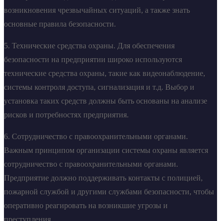
возникновения чрезвычайных ситуаций, а также знать
основные правила безопасности.
5. Технические средства охраны. Для обеспечения
безопасности на предприятии широко используются
технические средства охраны, такие как видеонаблюдение,
системы контроля доступа, сигнализация и т.д. Выбор и
установка таких средств должны быть основаны на анализе
рисков и потребностях предприятия.
6. Сотрудничество с правоохранительными органами.
Важным принципом организации системы охраны является
сотрудничество с правоохранительными органами.
Предприятие должно поддерживать контакты с полицией,
пожарной службой и другими службами безопасности, чтобы
оперативно реагировать на возникшие угрозы и
преступления.