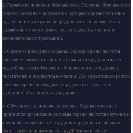
2. Разработка политики безопасности. Политика безопасности
является основным документом, который определяет цели и
задачи системы охраны на предприятии. Он должен быть
разработан с учетом стратегических целей компании и
законодательных требований.
3. Организация службы охраны. Служба охраны является
ключевым элементом системы охраны на предприятии. Ее
задачей является обеспечение безопасности сотрудников,
посетителей и имущества компании. Для эффективной работы
службы охраны необходимо определить ее структуру,
функции и обязанности сотрудников.
4. Обучение и тренировка персонала. Одним из важных
принципов организации системы охраны является обучение и
тренировка персонала. Сотрудники предприятия должны
быть грамотно подготовлены к действиям в случае