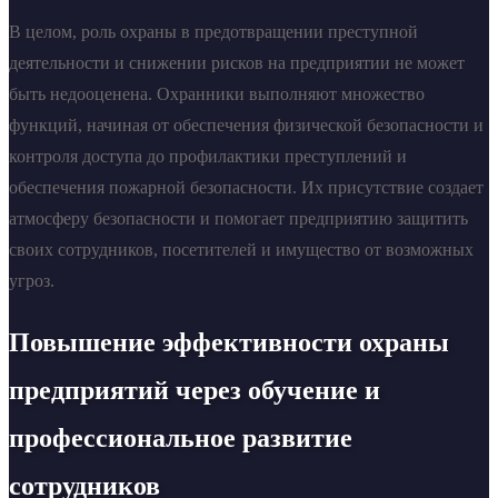
В целом, роль охраны в предотвращении преступной
деятельности и снижении рисков на предприятии не может
быть недооценена. Охранники выполняют множество
функций, начиная от обеспечения физической безопасности и
контроля доступа до профилактики преступлений и
обеспечения пожарной безопасности. Их присутствие создает
атмосферу безопасности и помогает предприятию защитить
своих сотрудников, посетителей и имущество от возможных
угроз.
Повышение эффективности охраны
предприятий через обучение и
профессиональное развитие
сотрудников