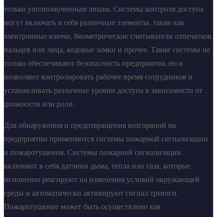
только уполномоченным лицам. Системы контроля доступа
могут включать в себя различные элементы, такие как
электронные ключи, биометрические считыватели отпечатков
пальцев или лица, кодовые замки и прочее. Такие системы не
только обеспечивают безопасность предприятия, но и
позволяют контролировать рабочее время сотрудников и
устанавливать различные уровни доступа в зависимости от
должности или роли.
Для обнаружения и предотвращения возгораний на
предприятии применяются системы пожарной сигнализации
и пожаротушения. Системы пожарной сигнализации
включают в себя датчики дыма, тепла или газа, которые
мгновенно реагируют на изменения условий окружающей
среды и автоматически активируют сигнал тревоги.
Пожаротушение может быть осуществлено как