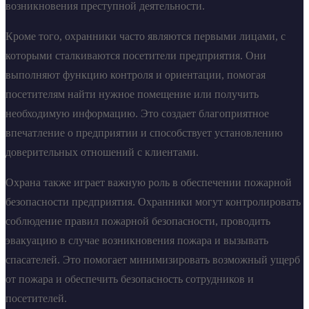
возникновения преступной деятельности.
Кроме того, охранники часто являются первыми лицами, с
которыми сталкиваются посетители предприятия. Они
выполняют функцию контроля и ориентации, помогая
посетителям найти нужное помещение или получить
необходимую информацию. Это создает благоприятное
впечатление о предприятии и способствует установлению
доверительных отношений с клиентами.
Охрана также играет важную роль в обеспечении пожарной
безопасности предприятия. Охранники могут контролировать
соблюдение правил пожарной безопасности, проводить
эвакуацию в случае возникновения пожара и вызывать
спасателей. Это помогает минимизировать возможный ущерб
от пожара и обеспечить безопасность сотрудников и
посетителей.