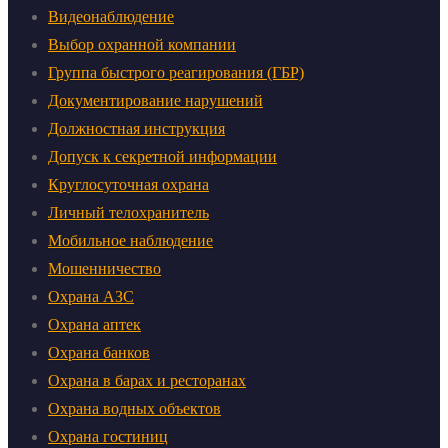
Видеонаблюдение
Выбор охранной компании
Группа быстрого реагирования (ГБР)
Документирование нарушений
Должностная инструкция
Допуск к секретной информации
Круглосуточная охрана
Личный телохранитель
Мобильное наблюдение
Мошенничество
Охрана АЗС
Охрана аптек
Охрана банков
Охрана в барах и ресторанах
Охрана водных объектов
Охрана гостиниц