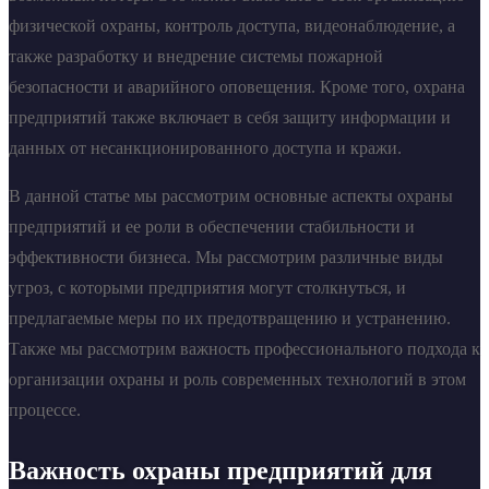
физической охраны, контроль доступа, видеонаблюдение, а
также разработку и внедрение системы пожарной
безопасности и аварийного оповещения. Кроме того, охрана
предприятий также включает в себя защиту информации и
данных от несанкционированного доступа и кражи.
В данной статье мы рассмотрим основные аспекты охраны
предприятий и ее роли в обеспечении стабильности и
эффективности бизнеса. Мы рассмотрим различные виды
угроз, с которыми предприятия могут столкнуться, и
предлагаемые меры по их предотвращению и устранению.
Также мы рассмотрим важность профессионального подхода к
организации охраны и роль современных технологий в этом
процессе.
Важность охраны предприятий для