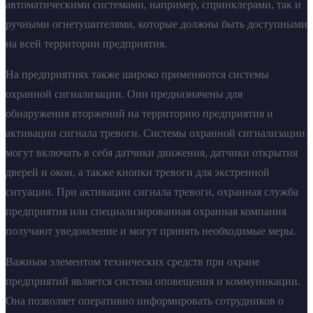
автоматическими системами, например, спринклерами, так и
ручными огнетушителями, которые должны быть доступными
на всей территории предприятия.
На предприятиях также широко применяются системы
охранной сигнализации. Они предназначены для
обнаружения вторжений на территорию предприятия и
активации сигнала тревоги. Системы охранной сигнализации
могут включать в себя датчики движения, датчики открытия
дверей и окон, а также кнопки тревоги для экстренной
ситуации. При активации сигнала тревоги, охранная служба
предприятия или специализированная охранная компания
получают уведомление и могут принять необходимые меры.
Важным элементом технических средств при охране
предприятий является система оповещения и коммуникации.
Она позволяет оперативно информировать сотрудников о