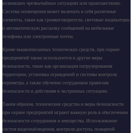
возникших чрезвычайных ситуациях или происшествиях.
Система оповещения может включать в себя различные
элементы, такие как громкоговорители, световые индикаторы
и автоматическую рассылку сообщений на мобильные
телефоны или электронные почты.
Кроме вышеописанных технических средств, при охране
предприятий также используются и другие меры
безопасности, такие как организация патрулирования
территории, установка ограждений и системы контроля
периметра, а также обучение сотрудников правилам
безопасности и действиям в экстренных ситуациях.
Таким образом, технические средства и меры безопасности
при охране предприятий играют важную роль в обеспечении
безопасности сотрудников и имущества. Использование
систем видеонаблюдения, контроля доступа, пожарной