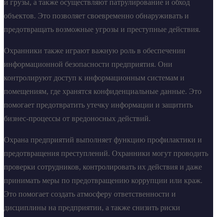
и грузы, а также осуществляют патрулирование и обход
объектов. Это позволяет своевременно обнаруживать и
предотвращать возможные угрозы и преступные действия.
Охранники также играют важную роль в обеспечении
информационной безопасности предприятия. Они
контролируют доступ к информационным системам и
помещениям, где хранятся конфиденциальные данные. Это
помогает предотвратить утечку информации и защитить
бизнес-процессы от вредоносных действий.
Охрана предприятий выполняет функцию профилактики и
предотвращения преступлений. Охранники могут проводить
проверки сотрудников, контролировать их действия и даже
принимать меры по предотвращению коррупции или краж.
Это помогает создать атмосферу ответственности и
дисциплины на предприятии, а также снизить риски