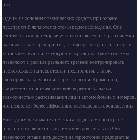
них.
Одним из основных технических средств при охране
предприятий являются системы видеонаблюдения. Они
состоят из камер, которые устанавливаются на стратегически
важных точках предприятия, и видеорегистратора, который
записывает всю полученную информацию. Такие системы
позволяют в режиме реального времени контролировать
происходящее на территории предприятия, а также
фиксировать нарушения и преступления. Кроме того,
современные системы видеонаблюдения обладают
возможностью распознавания лиц и автомобильных номеров,
что позволяет более эффективно расследовать происшествия.
Еще одним важным техническим средством при охране
предприятий являются системы контроля доступа. Они
позволяют ограничить доступ на территорию предприятия