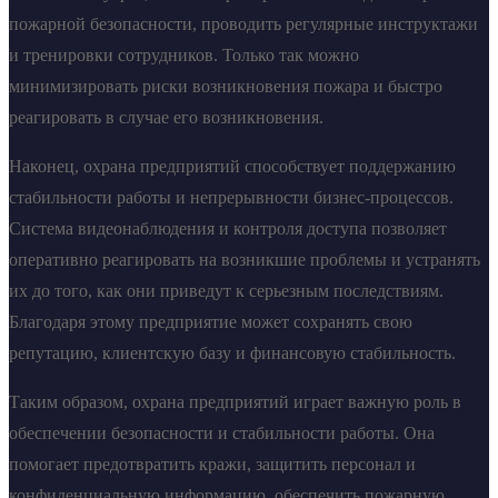
пожарной безопасности, проводить регулярные инструктажи
и тренировки сотрудников. Только так можно
минимизировать риски возникновения пожара и быстро
реагировать в случае его возникновения.
Наконец, охрана предприятий способствует поддержанию
стабильности работы и непрерывности бизнес-процессов.
Система видеонаблюдения и контроля доступа позволяет
оперативно реагировать на возникшие проблемы и устранять
их до того, как они приведут к серьезным последствиям.
Благодаря этому предприятие может сохранять свою
репутацию, клиентскую базу и финансовую стабильность.
Таким образом, охрана предприятий играет важную роль в
обеспечении безопасности и стабильности работы. Она
помогает предотвратить кражи, защитить персонал и
конфиденциальную информацию, обеспечить пожарную