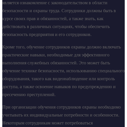
является ознакомление с законодательством в области
безопасности и охраны труда. Сотрудники должны быть в
курсе своих прав и обязанностей, а также знать, как
действовать в различных ситуациях, чтобы обеспечить
безопасность предприятия и его сотрудников.
Кроме того, обучение сотрудников охраны должно включать
практические навыки, необходимые для эффективного
выполнения служебных обязанностей. Это может быть
обучение технике безопасности, использованию специального
оборудования, такого как видеонаблюдение или контроль
доступа, а также освоение навыков по предупреждению и
пресечению преступлений.
При организации обучения сотрудников охраны необходимо
учитывать их индивидуальные потребности и особенности.
Некоторым сотрудникам может потребоваться