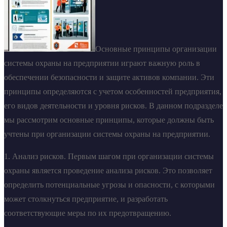
Основные принципы организации
системы охраны на предприятии играют важную роль в
обеспечении безопасности и защите активов компании. Эти
принципы определяются с учетом особенностей предприятия,
его видов деятельности и уровня рисков. В данном подразделе
мы рассмотрим основные принципы, которые должны быть
учтены при организации системы охраны на предприятии.
1. Анализ рисков. Первым шагом при организации системы
охраны является проведение анализа рисков. Это позволяет
определить потенциальные угрозы и опасности, с которыми
может столкнуться предприятие, и разработать
соответствующие меры по их предотвращению.