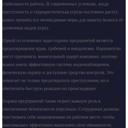
стабильности работы. В современных условиях, когда
преступность и террористическая угроза постоянно растут,
важно принять все необходимые меры для защиты бизнеса от
различных видов угроз.
Одной из основных задач охраны предприятий является
предотвращение краж, грабежей и вандализма. Нарушители
могут причинить значительный ущерб компании, поэтому
важно иметь эффективную систему видеонаблюдения,
физическую охрану и доступные средства контроля. Это
помогает не только предотвратить преступления, но и
обеспечить быструю реакцию на происходящее.
Охрана предприятий также играет важную роль в
обеспечении безопасности персонала. Сотрудники должны
чувствовать себя защищенными на рабочем месте, чтобы
максимально эффективно выполнять свои обязанности.