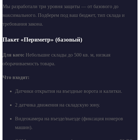
Мы разработали три уровня защиты — от базового до
максимального. Подберем под ваш бюджет, тип склада и
требования закона.
Пакет «Периметр» (базовый)
Для кого:
Небольшие склады до 500 кв. м, низкая
оборачиваемость товара.
Что входит:
Датчики открытия на въездные ворота и калитки.
2 датчика движения на складскую зону.
Видеокамера на въезде/выезде (фиксация номеров
машин).