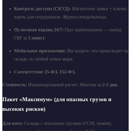
Контроль доступа (СКУД):
Магнитные замки + ключи-
карты для сотрудников. Журнал входа/выхода.
Пультовая охрана 24/7:
При срабатывании — выезд
ГБР за
5 минут
.
Мобильное приложение:
Вы видите, что происходит на
складе, из любой точки мира.
Соответствие 35-ФЗ, 152-ФЗ.
Стоимость:
Индивидуальный расчет. Монтаж за
2-3 дня
.
Пакет «Максимум» (для опасных грузов и
высоких рисков)
Для кого:
Склады с опасными грузами (ГСМ, химия),