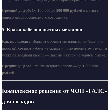
Средний ущерб:
От
100 000
до
500 000 рублей
в месяц с
одного недобросовестного сотрудника.
5. Кража кабеля и цветных металлов
Как происходит:
Воры отключают сигнализацию (если она
простая), срезают кабель на складе или по периметру, грузят и
уезжают. Медный кабель — лакомый кусок на черном рынке.
Средний ущерб:
1 тонна медного кабеля — до
1 500 000
рублей
.
Комплексное решение от ЧОП «ГАЛС»
для складов