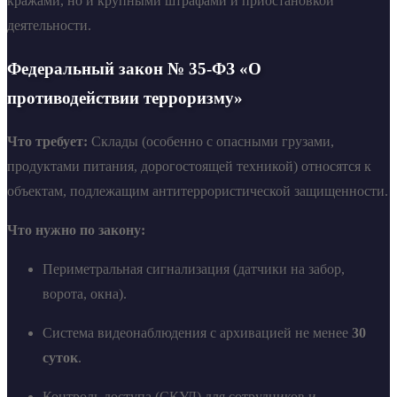
кражами, но и крупными штрафами и приостановкой
деятельности.
Федеральный закон № 35-ФЗ «О
противодействии терроризму»
Что требует:
Склады (особенно с опасными грузами,
продуктами питания, дорогостоящей техникой) относятся к
объектам, подлежащим антитеррористической защищенности.
Что нужно по закону:
Периметральная сигнализация (датчики на забор,
ворота, окна).
Система видеонаблюдения с архивацией не менее
30
суток
.
Контроль доступа (СКУД) для сотрудников и