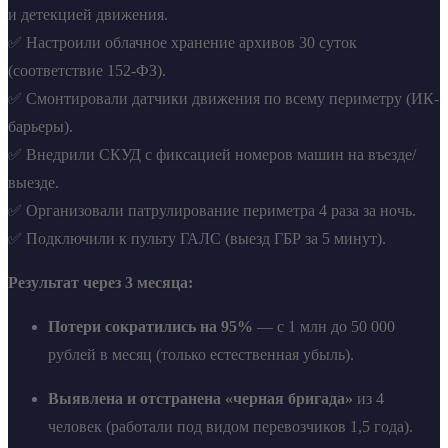
и детекцией движения.
✅ Настроили облачное хранение архивов 30 суток
(соответствие 152-ФЗ).
✅ Смонтировали датчики движения по всему периметру (ИК-
барьеры).
✅ Внедрили СКУД с фиксацией номеров машин на въезде/
выезде.
✅ Организовали патрулирование периметра 4 раза за ночь.
✅ Подключили к пульту ГАЛС (выезд ГБР за 5 минут).
Результат через 3 месяца:
Потери сократились на 95%
— с 1 млн до 50 000
рублей в месяц (только естественная убыль).
Выявлена и отстранена «черная бригада»
из 4
человек (работали под видом перевозчиков 1,5 года).