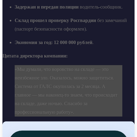
Задержан и передан полиции
водитель-сообщник.
Склад прошел проверку Росгвардии
без замечаний
(паспорт безопасности оформлен).
Экономия за год:
12 000 000 рублей
.
Цитата директора компании:
«Мы думали, что воровство на складе — это
неизбежное зло. Оказалось, можно защититься.
Система от ГАЛС окупилась за 2 месяца. А
главное — мы наконец-то знаем, что происходит
на складе, даже ночью. Спасибо за
профессиональную работу».