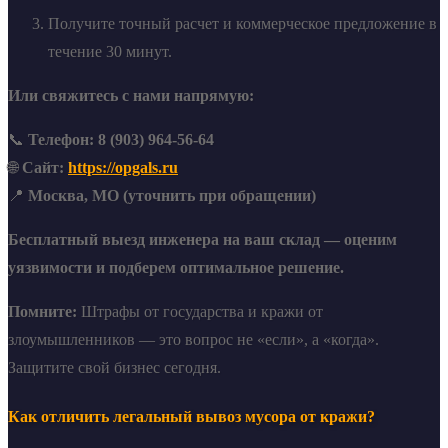
Получите точный расчет и коммерческое предложение в
течение 30 минут.
Или свяжитесь с нами напрямую:
📞
Телефон: 8 (903) 964-56-64
🌐
Сайт:
https://opgals.ru
📍
Москва, МО (уточнить при обращении)
Бесплатный выезд инженера на ваш склад — оценим
уязвимости и подберем оптимальное решение.
Помните:
Штрафы от государства и кражи от
злоумышленников — это вопрос не «если», а «когда».
Защитите свой бизнес сегодня.
Как отличить легальный вывоз мусора от кражи?