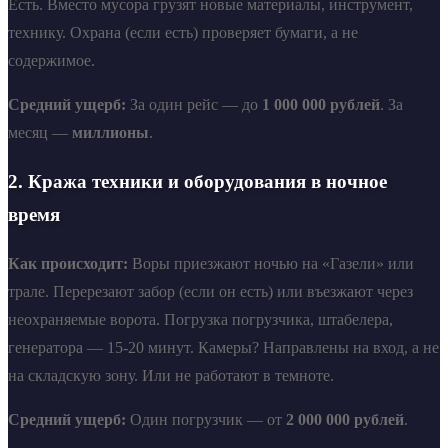
Есть. Вместо мусора грузят новые материалы, инструмент,
технику. Охрана (если есть) проверяет бумаги, а не
содержимое.
Средний ущерб:
За один рейс — до
1 000 000 рублей
. За
месяц —
миллионы
.
2. Кража техники и оборудования в ночное
время
Как происходит:
Воры приезжают ночью на «Газели» или
трале. Перерезают забор (если он есть) или въезжают через
неохраняемые ворота. Погрузка погрузчика, штабелера,
генератора — 15-20 минут. Камеры? Направлены на вход, а не
на складскую зону. Или не работают в темноте.
Средний ущерб:
Один погрузчик — от
2 000 000 рублей
.