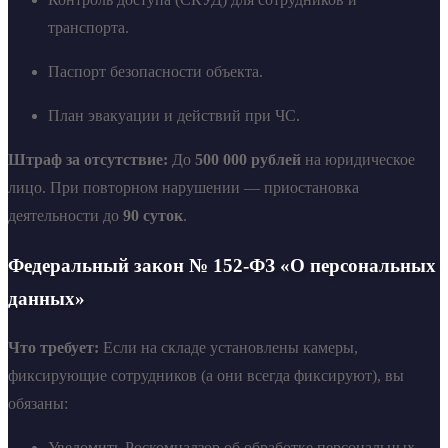
транспорта.
Паспорт безопасности объекта.
План эвакуации и действий при ЧС.
Штраф за отсутствие:
До
500 000 рублей
на юридическое
лицо. При повторном нарушении — приостановка
деятельности до
90 суток
.
Федеральный закон № 152-ФЗ «О персональных
данных»
Что требует:
Если на складе установлены камеры,
фиксирующие сотрудников (а они всегда фиксируют), вы
обязаны:
Уведомить Роскомнадзор об обработке персональных