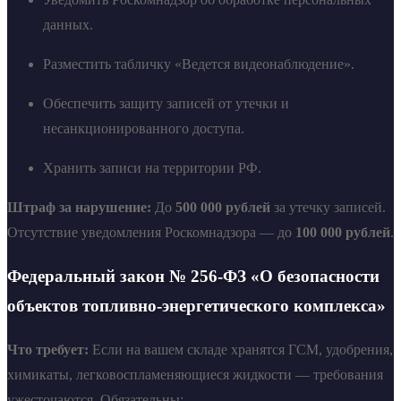
данных.
Разместить табличку «Ведется видеонаблюдение».
Обеспечить защиту записей от утечки и
несанкционированного доступа.
Хранить записи на территории РФ.
Штраф за нарушение:
До
500 000 рублей
за утечку записей.
Отсутствие уведомления Роскомнадзора — до
100 000 рублей
.
Федеральный закон № 256-ФЗ «О безопасности
объектов топливно-энергетического комплекса»
Что требует:
Если на вашем складе хранятся ГСМ, удобрения,
химикаты, легковоспламеняющиеся жидкости — требования
ужесточаются. Обязательны: