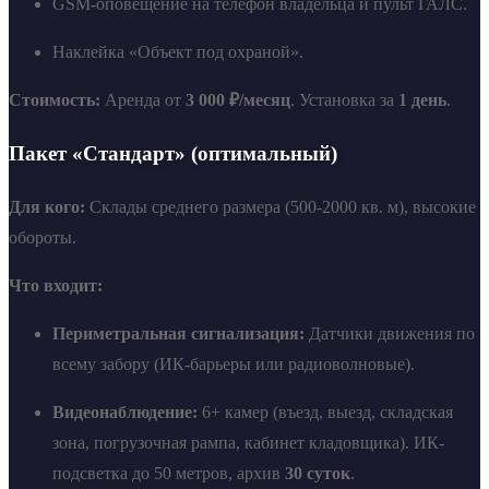
GSM-оповещение на телефон владельца и пульт ГАЛС.
Наклейка «Объект под охраной».
Стоимость:
Аренда от
3 000 ₽/месяц
. Установка за
1 день
.
Пакет «Стандарт» (оптимальный)
Для кого:
Склады среднего размера (500-2000 кв. м), высокие
обороты.
Что входит:
Периметральная сигнализация:
Датчики движения по
всему забору (ИК-барьеры или радиоволновые).
Видеонаблюдение:
6+ камер (въезд, выезд, складская
зона, погрузочная рампа, кабинет кладовщика). ИК-
подсветка до 50 метров, архив
30 суток
.