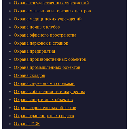
Охрана государственных учреждений
Охрана магазинов и торговых центров
Охрана медицинских учреждений
Охрана ночных клубов
Охрана офисного пространства
Охрана парковок и стоянок
Охрана предприятия
Охрана производственных объектов
Охрана промышленных объектов
Охрана складов
Охрана служебными собаками
Охрана собственности и имущества
Охрана спортивных объектов
Охрана строительных объектов
Охрана транспортных средств
Охрана ТСЖ