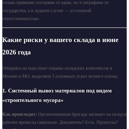
только прямыми потерями от краж, но и штрафами от
государства, а в худшем случае — уголовной
ответственностью.
Какие риски у вашего склада в июне
2026 года
Опираясь на наш опыт охраны складских комплексов в
Москве и МО, выделяем 5 основных угроз летнего сезона.
1. Системный вывоз материалов под видом
«строительного мусора»
Как происходит:
Организованная бригада заезжает на склад в
рабочее время на самосвале. Документы? Есть. Пропуска?