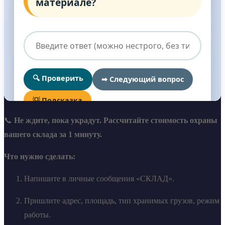
📞
Не ждите, пока украдут. Рассчитайте стоимость охраны
вашего склада за 1 минуту.
Что нужно сделать:
Напишите в личные сообщения «СКЛАД».
Пришлите адрес, площадь, тип хранимых грузов, режим
работы.