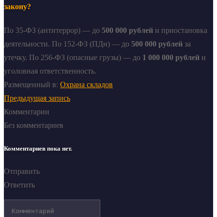
закону?
По 35-ФЗ (антитеррор) — до
500 000 рублей
и приостановка
деятельности. По 152-ФЗ (ПДн) — до
500 000 рублей
за
утечку. По 256-ФЗ (опасные грузы) — до
1 000 000 рублей
и
уголовная ответственность.
Размещенный в:
Охрана складов
Предыдущая запись
Комментарии
Без комментариев
Комментариев пока нет.
Отправить
Ответить