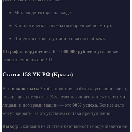
Металлодетекторы на входе.
Кинологическая служба (выборочный досмотр).
Лицензия на эксплуатацию опасного объекта.
Штраф за нарушение:
До
1 000 000 рублей
и уголовная
ответственность при ЧП.
Статья 158 УК РФ (Кража)
Что важно знать:
Чтобы полиция возбудила уголовное дело,
нужны доказательства. Качественная видеозапись с четкими
лицами и номерами машин — это
90% успеха
. Без нее дело
могут закрыть «за отсутствием состава преступления».
Вывод:
Экономия на системе безопасности оборачивается не