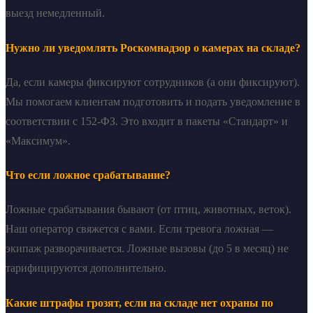
выезд немедленный.
Нужно ли уведомлять Роскомнадзор о камерах на складе?
Да, если камеры фиксируют сотрудников (а они фиксируют).
Мы помогаем клиентам подготовить и подать уведомление в
соответствии с 152-ФЗ. Это входит в пакеты «Стандарт» и
«Максимум».
Что если ложное срабатывание?
Ложные срабатывания бывают (от птиц, животных, веток).
Наш оператор свяжется с вами. Если тревога ложная —
экипаж разворачивается. Ложные вызовы (до 5 в месяц) не
тарифицируются дополнительно.
Какие штрафы грозят, если на складе нет охраны по