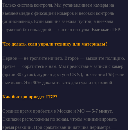
Только система контроля. Мы устанавливаем камеры на
въезде/выезде с фиксацией номеров и весовой контроль
(опционально). Если машина заехала пустой, а выехала
груженой без накладной — сигнал на пульт. Выезжает ГБР.
Что делать, если украли технику или материалы?
Первое — не трогайте ничего. Второе — вызовите полицию.
Третье — обратитесь к нам. Мы предоставим записи с камер
(архив 30 суток), журнал доступа СКУД, показания ГБР, если
выезжали. Это 90% доказательств для суда и страховой.
Как быстро приедет ГБР?
Среднее время прибытия в Москве и МО —
5-7 минут
.
Экипажи расположены по зонам, чтобы минимизировать
время реакции. При срабатывании датчика периметра —