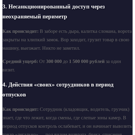
3. Несанкционированный доступ через
неохраняемый периметр
Как происходит:
В заборе есть дыра, калитка сломана, ворота
закрыты на хлипкий замок. Вор заходит, грузит товар в свою
машину, выезжает. Никто не заметил.
Средний ущерб:
От
300 000
до
1 500 000 рублей
за один
визит.
4. Действия «своих» сотрудников в период
отпусков
Как происходит:
Сотрудник (кладовщик, водитель, грузчик)
знает, где что лежит, когда смены, где слепые зоны камер. В
период отпусков контроль ослабевает, и он начинает вывозить
товар «легально» — под видом возврата, брака, списания.