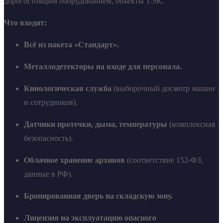
дорогостоящим оборудованием, объекты ТЭК.
Что входит:
Всё из пакета «Стандарт».
Металлодетекторы на входе для персонала.
Кинологическая служба
(выборочный досмотр машин
и сотрудников).
Датчики протечки, дыма, температуры
(комплексная
безопасность).
Облачное хранение архивов
(соответствие 152-ФЗ,
данные в РФ).
Бронированная дверь на складскую зону.
Лицензия на эксплуатацию опасного