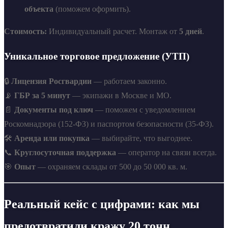
объекта
(поможем оформить).
Стоимость:
Индивидуальный расчет. Монтаж от
5 дней
.
Уникальное торговое предложение (УТП)
🔒
Лицензия Росгвардии
— работаем законно.
📡
ГБР за 5 минут
— экипажи в Москве и МО.
📄
Документы под ключ
— поможем с уведомлением
Роскомнадзора (152-ФЗ) и паспортом безопасности (35-ФЗ).
🛠️
Аренда или покупка
— выбирайте, что выгоднее.
📞
Круглосуточная поддержка
— оператор на связи всегда.
🎯
Опыт
— охраняем склады от 500 до 50 000 кв. м.
Реальный кейс с цифрами: как мы
предотвратили кражу 20 тонн