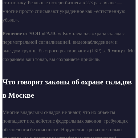
статистику. Реальные потери бизнеса в 2-3 раза выше —
многие просто списывают украденное как «естественную
убыль».
Решение от ЧОП «ГАЛС»:
Комплексная охрана склада с
периметральной сигнализацией, видеонаблюдением и
выездом группы быстрого реагирования (ГБР) за
5 минут
. Мы
сохраняем ваш товар, вы сохраняете прибыль.
Что говорят законы об охране складов
в Москве
Многие владельцы складов не знают, что их объекты
подпадают под действие федеральных законов, требующих
обеспечения безопасности. Нарушение грозит не только