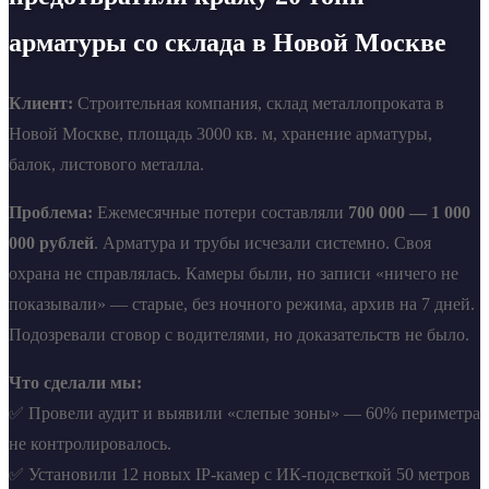
арматуры со склада в Новой Москве
Клиент:
Строительная компания, склад металлопроката в
Новой Москве, площадь 3000 кв. м, хранение арматуры,
балок, листового металла.
Проблема:
Ежемесячные потери составляли
700 000 — 1 000
000 рублей
. Арматура и трубы исчезали системно. Своя
охрана не справлялась. Камеры были, но записи «ничего не
показывали» — старые, без ночного режима, архив на 7 дней.
Подозревали сговор с водителями, но доказательств не было.
Что сделали мы:
✅ Провели аудит и выявили «слепые зоны» — 60% периметра
не контролировалось.
✅ Установили 12 новых IP-камер с ИК-подсветкой 50 метров