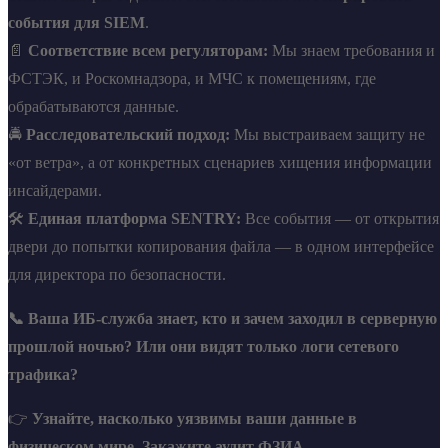
события для SIEM
.
📄
Соответствие всем регуляторам:
Мы знаем требования и
ФСТЭК, и Роскомнадзора, и МЧС к помещениям, где
обрабатываются данные.
🚔
Расследовательский подход:
Мы выстраиваем защиту не
«от ветра», а от конкретных сценариев хищения информации
инсайдерами.
🛠️
Единая платформа SENTRY:
Все события — от открытия
двери до попытки копирования файла — в одном интерфейсе
для директора по безопасности.
📞 Ваша ИБ-служба знает, кто и зачем заходил в серверную
прошлой ночью? Или они видят только логи сетевого
трафика?
👉
Узнайте, насколько уязвимы ваши данные в
физическом мире. Закажите аудит ФЗИА.