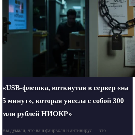
«USB-флешка, воткнутая в сервер «на
5 минут», которая унесла с собой 300
млн рублей НИОКР»
Вы думали, что ваш файрволл и антивирус — это