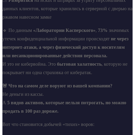
📉
Разориться
на исках и штрафах за утрату персональных
данных клиентов, которые хранились в серверной с дверью на
ржавом навесном замке
🔹 По данным
«Лаборатории Касперского»
,
73%
значимых
утечек конфиденциальной информации происходят
не через
интернет-атаки, а через физический доступ к носителям
или несанкционированные действия персонала.
И это не кибервойна. Это
бытовая халатность
, которую не
покрывает ни одна страховка от кибератак.
🚨 Что на самом деле воруют из вашей компании?
Не деньги из кассы.
А
5 видов активов, которые нельзя потрогать, но можно
продать в 100 раз дороже.
Вот что становится добычей «тихих» воров: