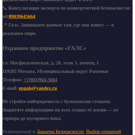
📞
Консультация эксперта по конвергентной безопасности:
tel:
89039645664
📍
Галс. Защищаем данные там, где они живут — в
реальном мире.
Охранное предприятие «ГАЛС»
ул. Мосфильмовская, д. 28, этаж 1, помещ. I
119285
Москва
,
Муниципальный округ Раменки
Телефон:
+7(903)964-5664
E-mail:
opgals@yandex.ru
Не стройте киберкрепость с бумажными стенами.
Защитите информацию на всех этапах её жизни — от
сервера до мусорного бака.
Размещенный в:
Барьеры Безопасности
,
Выбор охранной