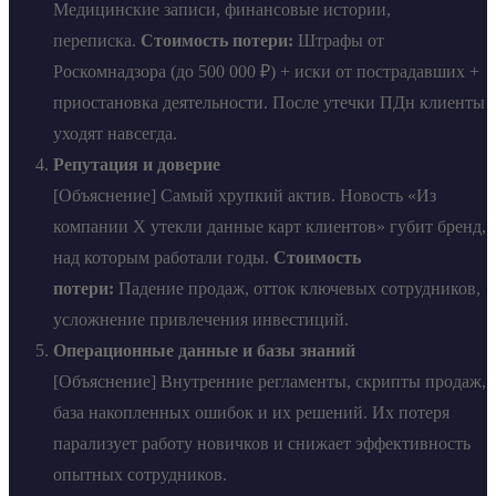
Медицинские записи, финансовые истории,
переписка.
Стоимость потери:
Штрафы от
Роскомнадзора (до 500 000 ₽) + иски от пострадавших +
приостановка деятельности. После утечки ПДн клиенты
уходят навсегда.
Репутация и доверие
[Объяснение] Самый хрупкий актив. Новость «Из
компании X утекли данные карт клиентов» губит бренд,
над которым работали годы.
Стоимость
потери:
Падение продаж, отток ключевых сотрудников,
усложнение привлечения инвестиций.
Операционные данные и базы знаний
[Объяснение] Внутренние регламенты, скрипты продаж,
база накопленных ошибок и их решений. Их потеря
парализует работу новичков и снижает эффективность
опытных сотрудников.