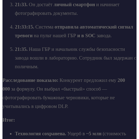
21:33.
Он достаёт
личный смартфон
и начинает
фотографировать документы.
21:33:15.
Система
отправила автоматический сигнал
тревоги
на пульт нашей ГБР
и в SOC
завода.
21:35.
Наша ГБР и начальник службы безопасности
завода вошли в лабораторию. Сотрудник был задержан с
поличным.
Расследование показало:
Конкурент предложил ему
200
000
за формулу. Он выбрал «быстрый» способ —
сфотографировать бумажные черновики, которые не
учитывались в цифровом DLP.
Итог:
Технология сохранена.
Ущерб в
~5 млн
(стоимость