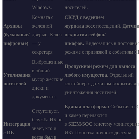
Windows.
носителей.
Комната с
СКУД с ведением
Архивы
железной
журнала
всех
посещений.
Датчи
(бумажные/
дверью. Ключ
вскрытия сейфов/
цифровые)
— у
шкафов.
Видеозапись в постоянн
секретаря.
режиме с привязкой к событиям 
Выброшенные
Пропускной режим для выноса
в общий
Утилизация
любого имущества.
Отдельный
мусор жёсткие
носителей
контейнер с датчиком вскрытия дл
диски и
уничтожения носителей.
документы.
Единая платформа:
События от 
Отсутствует.
и камер передаются
Служба ИБ не
Интеграция
в
SIEM/SOC
(систему мониторин
знает, кто и
с ИБ
ИБ). Попытка ночного доступа к
когда был в