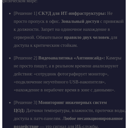
физическом мире:
[Решение 1]
СКУД для ИТ-инфраструктуры:
Не
просто пропуск в офис.
Зональный доступ
с привязкой
к должности. Запрет на одиночное нахождение в
серверной. Обязательное
правило двух человек
для
доступа к критическим стойкам.
[Решение 2]
Видеоаналитика «Антиинсайд»:
Камеры
не просто пишут, а в реальном времени анализируют
действия: «сотрудник фотографирует монитор»,
«подключение неучтённого USB-накопителя»,
«нахождение в нерабочее время в зоне с данными».
[Решение 3]
Мониторинг инженерных систем
ЦОД:
Датчики температуры, влажности, протечки воды,
доступа к патч-панелям.
Любое несанкционированное
воздействие
— это сигнал для ИБ-службы.