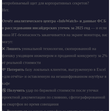
непробиваемый щит для корпоративных секретов?
Нет.
Отчёт аналитического центра «InfoWatch» и данные ФСБ
о расследовании инсайдерских утечек за 2025 год
— и если
ваша ИТ-безопасность заканчивается на экране монитора, вас
могут:
❌
Лишить
уникальной технологии, скопированной на
флешку уходящим инженером и проданной конкуренту за 2%
её реальной стоимости
💸
Потерять
базу лояльных клиентов, выгруженную в Excel
«для отчёта» и оставленную на незашифрованном ноутбуке в
кафе
🔇
Получить
удар по биржевой стоимости после утечки
проектной документации по слиянию, сфотографированной
на смартфон во время совещания