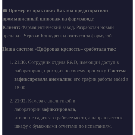
💼 Пример из практики: Как мы предотвратили
промышленный шпионаж на фармзаводе
Клиент:
Фармацевтический завод. Разработан новый
препарат.
Угроза:
Конкуренты охотятся за формулой.
Наша система «Цифровая крепость» сработала так:
21:30.
Сотрудник отдела R&D, имеющий доступ в
лабораторию, проходит по своему пропуску.
Система
зафиксировала аномалию:
его график работы ended в
18:00.
21:32.
Камера с аналитикой в
лаборатории
зафиксировала
,
что он не садится за рабочее место, а направляется к
шкафу с бумажными отчётами по испытаниям.