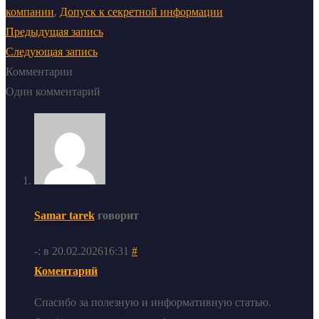
компании
,
Допуск к секретной информации
Предыдущая запись
Следующая запись
Комментарии
Один комментарий
Samar tarek
говорит
-: в 20.02.202616:31
#
Коментарий
Спасибо за полезную и информативную статью.