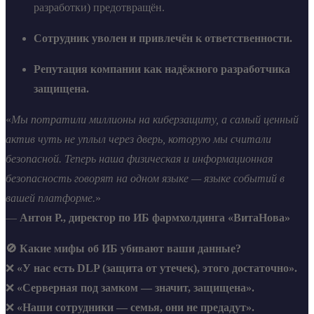
разработки) предотвращён.
Сотрудник уволен и привлечён к ответственности.
Репутация компании как надёжного разработчика
защищена.
«
Мы потратили миллионы на киберзащиту, а самый ценный
актив чуть не уплыл через дверь, которую мы считали
безопасной. Теперь наша физическая и информационная
безопасность говорят на одном языке — языке событий в
вашей платформе.
»
—
Антон Р., директор по ИБ фармхолдинга «ВитаНова»
🚫 Какие мифы об ИБ убивают ваши данные?
❌
«У нас есть DLP (защита от утечек), этого достаточно».
❌
«Серверная под замком — значит, защищена».
❌
«Наши сотрудники — семья, они не предадут».