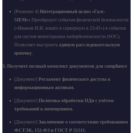
[Решение 4]
Интеграционный шлюз «Галс-
SIEM»:
Преобразует события физической безопасности
(«Иванов И.И. вошёл в серверную в 23:45») в события
для систем мониторинки кибербезопасности (SOC).
Позволяет выстроить
единую расследовательскую
цепочку
.
3. Получите полный комплект документов для compliance
[Документ]
Регламент физического доступа к
информационным активам.
[Документ]
Политика обработки ПДн с учётом
требований к помещениям.
[Документ]
Заключение о соответствию требованиям
ФСТЭК, 152-ФЗ и ГОСТ Р 51511.