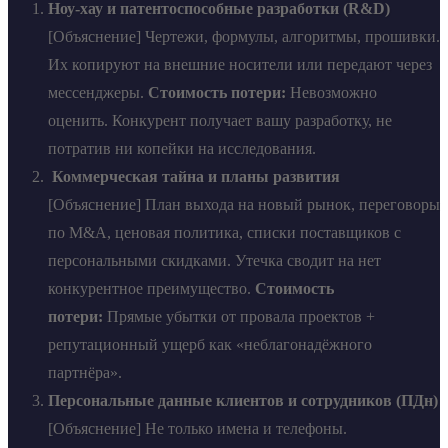
Ноу-хау и патентоспособные разработки (R&D)
[Объяснение] Чертежи, формулы, алгоритмы, прошивки.
Их копируют на внешние носители или передают через
мессенджеры.
Стоимость потери:
Невозможно
оценить. Конкурент получает вашу разработку, не
потратив ни копейки на исследования.
Коммерческая тайна и планы развития
[Объяснение] План выхода на новый рынок, переговоры
по M&A, ценовая политика, списки поставщиков с
персональными скидками. Утечка сводит на нет
конкурентное преимущество.
Стоимость
потери:
Прямые убытки от провала проектов +
репутационный ущерб как «неблагонадёжного
партнёра».
Персональные данные клиентов и сотрудников (ПДн)
[Объяснение] Не только имена и телефоны.