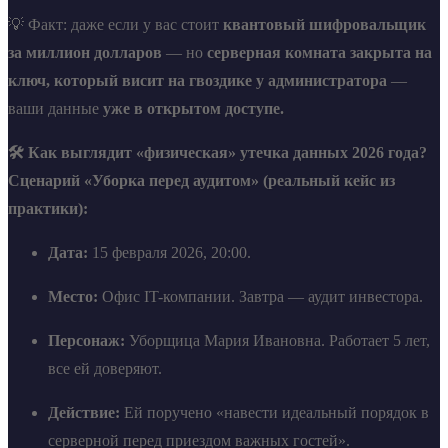
💡 Факт: даже если у вас стоит
квантовый шифровальщик
за миллион долларов
— но
серверная комната закрыта на
ключ, который висит на гвоздике у администратора
—
ваши данные
уже в открытом доступе.
🛠️ Как выглядит «физическая» утечка данных 2026 года?
Сценарий «Уборка перед аудитом» (реальный кейс из
практики):
Дата:
15 февраля 2026, 20:00.
Место:
Офис IT-компании. Завтра — аудит инвестора.
Персонаж:
Уборщица Мария Ивановна. Работает 5 лет,
все ей доверяют.
Действие:
Ей поручено «навести идеальный порядок в
серверной перед приездом важных гостей».