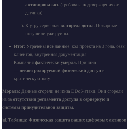
активировалась
(требовала подтверждения от
датчика).
К утру серверная
выгорела дотла
. Пожарные
потушили уже руины.
Итог:
Утрачены
все
данные: код проекта на 3 года, базы
клиентов, внутренняя документация.
Компания
фактически умерла
. Причина
—
неконтролируемый физический доступ
в
критическую зону.
Мораль:
Данные сгорели не из-за DDoS-атаки. Они сгорели
из-за
отсутствия регламента доступа в серверную и
системы принудительной защиты.
📊 Таблица: Физическая защита ваших цифровых активов