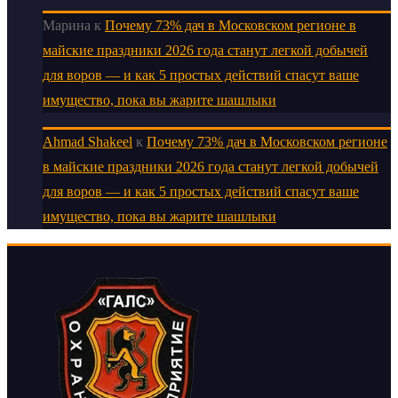
Марина
к
Почему 73% дач в Московском регионе в
майские праздники 2026 года станут легкой добычей
для воров — и как 5 простых действий спасут ваше
имущество, пока вы жарите шашлыки
Ahmad Shakeel
к
Почему 73% дач в Московском регионе
в майские праздники 2026 года станут легкой добычей
для воров — и как 5 простых действий спасут ваше
имущество, пока вы жарите шашлыки