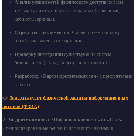
Анализ уязвимостей физического доступа
ко всем
точкам хранения и обработки данных (серверные,
кабинеты, архивы).
Стресс-тест регламентов:
Смоделируем попытку
инсайдера вынести информацию.
Проверку интеграции
существующих систем
безопасности (СКУД, видео) с политиками ИБ.
Разработку «Карты критических зон»
с приоритетами
защиты.
👉
Заказать аудит физической защиты информационных
активов (ФЗИА)
2. Внедрите комплекс «Цифровая крепость» от «Галс»
Специализированные решения для защиты данных в