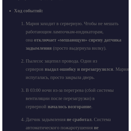
Ход событий:
Мария заходит в серверную. Чтобы не мешать
работающим лампочкам-индикаторам,
она
отключает «мешающую» сирену датчика
задымления
(просто выдернула вилку).
Пылесос зацепил провода. Один из
серверов
выдал ошибку и перезагрузился
. Мария
испугалась, просто закрыла дверь.
В 03:00 ночи из-за перегрева (сбой системы
вентиляции после перезагрузки) в
серверной
началось возгорание
.
Датчик задымления
не сработал
. Система
автоматического пожаротушения
не