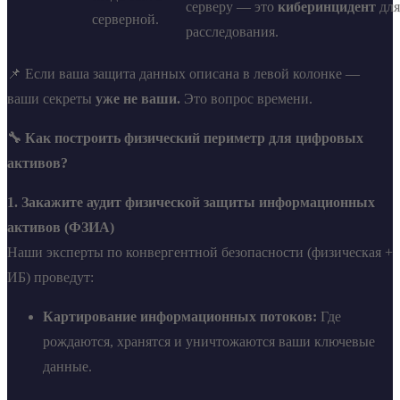
серверу — это
киберинцидент
для
серверной.
расследования.
📌 Если ваша защита данных описана в левой колонке —
ваши секреты
уже не ваши.
Это вопрос времени.
🔧 Как построить физический периметр для цифровых
активов?
1. Закажите аудит физической защиты информационных
активов (ФЗИА)
Наши эксперты по конвергентной безопасности (физическая +
ИБ) проведут:
Картирование информационных потоков:
Где
рождаются, хранятся и уничтожаются ваши ключевые
данные.