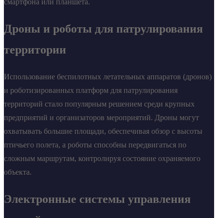
смартфона или планшета.
Дроны и роботы для патрулирования
территории
Использование беспилотных летательных аппаратов (дронов)
и роботизированных платформ для патрулирования
территорий стало популярным решением среди крупных
предприятий и организаторов мероприятий. Дроны могут
охватывать большие площади, обеспечивая обзор с высоты
птичьего полета, а роботы способны передвигаться по
сложным маршрутам, контролируя состояние охраняемого
объекта.
Электронные системы управления