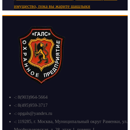
имущество, пока вы жарите шашлыки
-: 8(903)964-5664
-: 8(495)959-3717
-: opgals@yandex.ru
-: 119285, г. Москва, Муниципальный округ Раменки, ул.
Мосфильмовская, д. 28, этаж 1, помещ. I