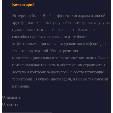
Коментарий
Интересно было. Вообще физическая охрана и любой
друг формат охранных услуг обязывает держать руку на
пульсе новых технологичных решений, которые
способны сделать контроль и охрану более
эффективными при меньшем уровне дискомфорта для
тех, кто под охраной. Умные решения
многофункциональны и заслуживают внимания. Важна
и максимальная точность в обеспечении ограничения
доступа и контроля за доступом на соответствующие
территории. В общем много задач, и новые технологии
в помощь.
Отправить
Ответить