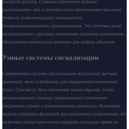
контроля доступа. Сканеры отпечатков пальцев,
распознавание лиц и сетчатки глаза обеспечивают высокую
точность и минимизируют возможность
несанкционированного проникновения. Эти системы легко
интегрируются с другими элементами охранных комплексов,
обеспечивая комплексное решение для защиты объектов.
Умные системы сигнализации
Современные системы сигнализации используют датчики
движения, звука и вибрации для обнаружения возможных
угроз. Они могут быть настроены таким образом, чтобы
минимизировать ложные срабатывания и мгновенно
уведомлять охрану о возникновении опасности. Некоторые
модели оснащены функцией дистанционного управления, что
позволяет операторам контролировать ситуацию прямо со