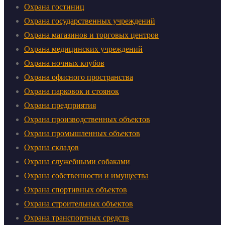
Охрана гостиниц
Охрана государственных учреждений
Охрана магазинов и торговых центров
Охрана медицинских учреждений
Охрана ночных клубов
Охрана офисного пространства
Охрана парковок и стоянок
Охрана предприятия
Охрана производственных объектов
Охрана промышленных объектов
Охрана складов
Охрана служебными собаками
Охрана собственности и имущества
Охрана спортивных объектов
Охрана строительных объектов
Охрана транспортных средств