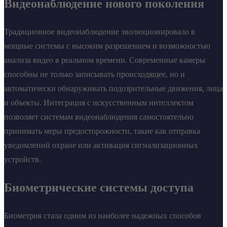
Видеонаблюдение нового поколения
Традиционное видеонаблюдение эволюционировало в
мощные системы с высоким разрешением и возможностью
анализа видео в реальном времени. Современные камеры
способны не только записывать происходящее, но и
автоматически обнаруживать подозрительные движения, лица
и объекты. Интеграция с искусственным интеллектом
позволяет системам видеонаблюдения самостоятельно
принимать меры предосторожности, такие как отправка
уведомлений охране или активация сигнализационных
устройств.
Биометрические системы доступа
Биометрия стала одним из наиболее надежных способов