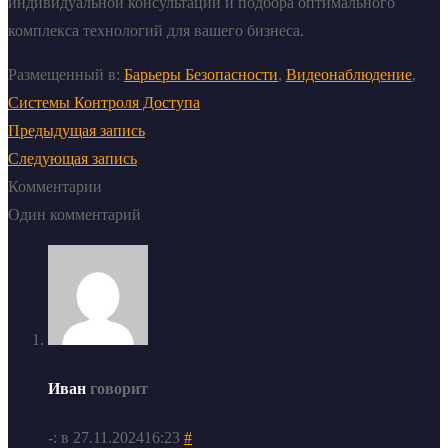
индивидуальной консультации и подбора оптимального
комплекса технологий для вашего бизнеса.
Размещенный в:
Барьеры Безопасности
,
Видеонаблюдение
,
Системы Контроля Доступа
Предыдущая запись
Следующая запись
Комментарии
Один комментарий
Иван
говорит
-: в 27.11.202416:23
#