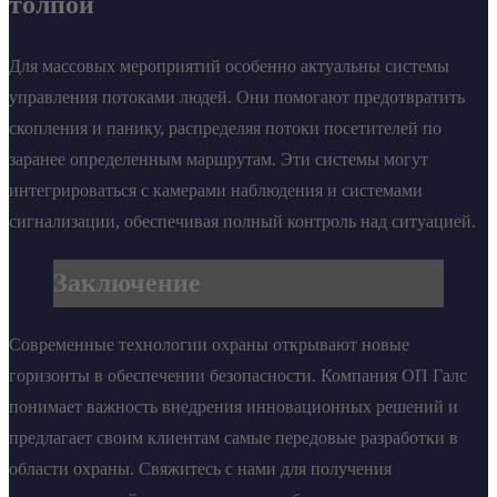
толпой
Для массовых мероприятий особенно актуальны системы
управления потоками людей. Они помогают предотвратить
скопления и панику, распределяя потоки посетителей по
заранее определенным маршрутам. Эти системы могут
интегрироваться с камерами наблюдения и системами
сигнализации, обеспечивая полный контроль над ситуацией.
Заключение
Современные технологии охраны открывают новые
горизонты в обеспечении безопасности. Компания ОП Галс
понимает важность внедрения инновационных решений и
предлагает своим клиентам самые передовые разработки в
области охраны. Свяжитесь с нами для получения