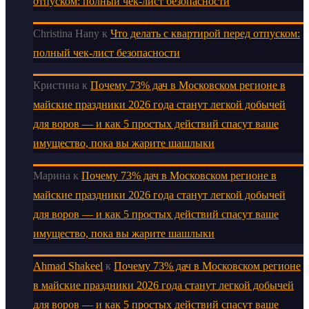
отпуском: полный чек-лист безопасности
Christina Hany
к
Что делать с квартирой перед отпуском:
полный чек-лист безопасности
Кристина
к
Почему 73% дач в Московском регионе в
майские праздники 2026 года станут легкой добычей
для воров — и как 5 простых действий спасут ваше
имущество, пока вы жарите шашлыки
Марина
к
Почему 73% дач в Московском регионе в
майские праздники 2026 года станут легкой добычей
для воров — и как 5 простых действий спасут ваше
имущество, пока вы жарите шашлыки
Ahmad Shakeel
к
Почему 73% дач в Московском регионе
в майские праздники 2026 года станут легкой добычей
для воров — и как 5 простых действий спасут ваше